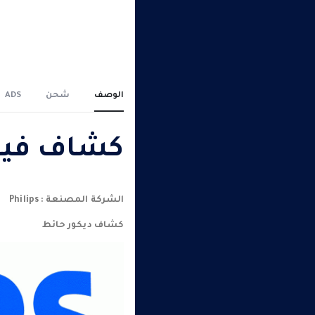
الوصف
شحن
ADS
كشاف فيليبس
الشركة المصنعة : Philips
كشاف ديكور حائط