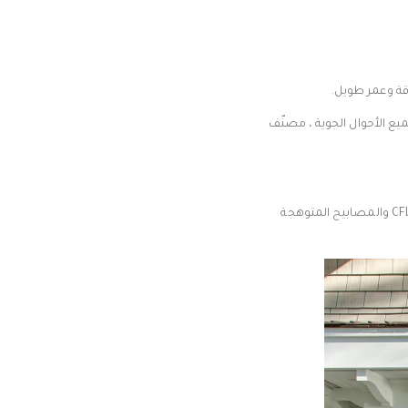
قة وعمر طويل.
ع الأحوال الجوية ، مصنّف
متوافق مع المصابيح التي تعمل بقدرة 20 وات بحد أقصى E26 (تُباع بشكل منفصل) ، بما في ذلك مصابيح LED و CFL والمصابيح المتوهجة