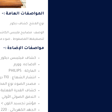
المواصفات العامة :-
نوع المنتج: كشاف ديكور
الوصف: مصابيح فليبس الكاشفة 
لتصميمها المضغوط ، ضوء متجانس جدًا ، طاقة توفي
مواصفات الإضاءة :-
كشاف فيليبس ديكور 20 وات
الاضاءه: وورم
الماركة : PHILIPS
انتشار الشعاع : 110 درجة
مصدر الضوء نوع المحرك 
كشاف القدرة الفعلية له : 0
التدفق الضوئي الأولي : 600 لوم
مؤشر تجسيد اللون > 80
الجهد الكهربائى : 220 إلى 240 فولت