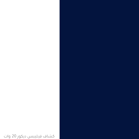
كشاف فيليبس ديكور 20 وات