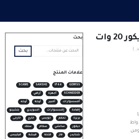
 وات
بحث
. )
بحث
علامات المنتج
SCAME
SANSHE
IP44
GEWISS
SCHNEIDER
أجهزة
أرضي
أكسسوارات
أمبير
أوجة
أوجه
إضاءة
إكسسوارات
السويدي
بتشينو
بريزة
تحكم
جويس
خارج
خارجى
ديكور
سانشي
سكام
سلك
شنايدر
فاز
فتحة
فيشة
فيليبس