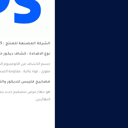
الشركة المصنعة للمنتج : PHILIPS
نوع الاضاءة : كشاف ديكور ح
جسم الكشاف من الالومنيوم الم
مقوى ، قوة عالية ، مقاومة ال
مصابيح فليبس للديكور
والت
هو جهاز عرض بتصميم جديد يتم
النهائيين.