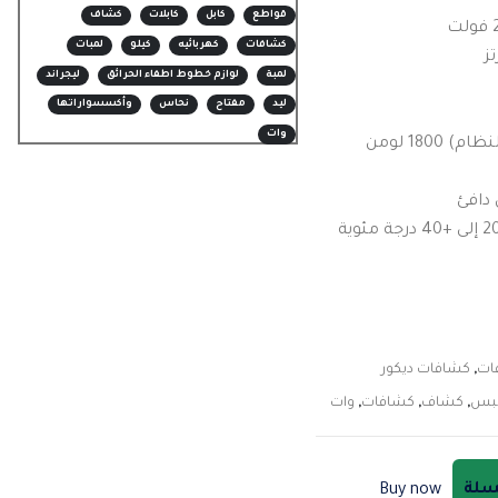
قواطع
كابل
كابلات
كشاف
كشافات
كهربائيه
كيلو
لمبات
لمبة
لوازم خطوط اطفاء الحرائق
ليجراند
ليد
مفتاح
نحاس
وأكسسواراتها
وات
1800 لومن
ات
,
كشافات ديكور
يبس
,
كشاف
,
كشافات
,
وات
لسلة
Buy now