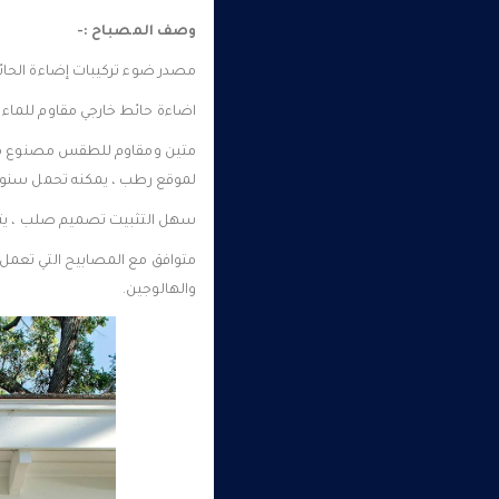
وصف المصباح :-
مصدر ضوء تركيبات إضاءة الحائط D 20W
اضاءة حائط خارجي مقاوم للماء 
متين ومقاوم للطقس مصنوع من م
لموقع رطب ، يمكنه تحمل سنوا
سهل التثبيت تصميم صلب ، يتم 
والهالوجين.