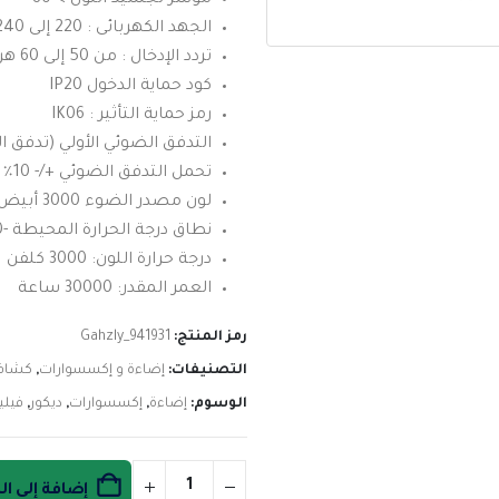
مؤشر تجسيد اللون > 80
الجهد الكهربائى : 220 إلى 240 فولت
تردد الإدخال : من 50 إلى 60 هرتز
كود حماية الدخول IP20
رمز حماية التأثير : IK06
التدفق الضوئي الأولي (تدفق النظام) 
تحمل التدفق الضوئي +/- 10٪
لون مصدر الضوء 3000 أبيض دافئ
نطاق درجة الحرارة المحيطة -20 إلى +40 درجة مئوية
درجة حرارة اللون: 3000 كلفن
العمر المقدر: 30000 ساعة
رمز المنتج:
Gahzly_941931
التصنيفات:
إضاءة و إكسسوارات
,
كشاف
الوسوم:
إضاءة
,
إكسسوارات
,
ديكور
,
فيل
إضافة إلى ا