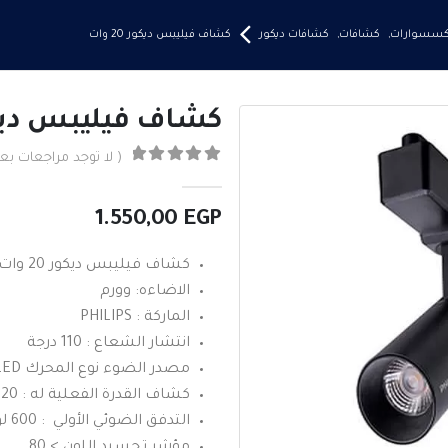
إكسسوارات
,
كشافات
,
كشافات ديكور
كشاف فيليبس ديكور 20 وات
كشاف فيليبس ديكور 20
( لا توجد مراجعات بعد
0
من ٪1$s5٪2$s
1.550,00
EGP
كشاف فيليبس ديكور 20 وات
الاضاءه: وورم
الماركة : PHILIPS
انتشار الشعاع : 110 درجة
مصدر الضوء نوع المحرك LED
كشاف القدرة الفعلية له : 20 واط
التدفق الضوئي الأولي : 600 لومن