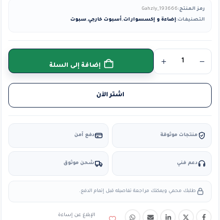
رمز المنتج:
Gahzly_193666
التصنيفات:
إضاءة و إكسسوارات
,
أسبوت خارجي
,
سبوت
إضافة إلى السلة
اشتر الآن
منتجات موثوقة
دفع آمن
دعم فني
شحن موثوق
طلبك محمي ويمكنك مراجعة تفاصيله قبل إتمام الدفع.
الإبلاغ عن إساءة