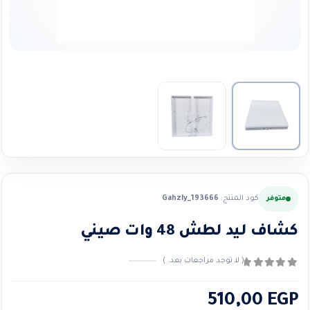
كود المنتج:
Gahzly_193666
متوفر
كشاف ليد لطش 48 وات صيني
( لا توجد مراجعات بعد. )
0
من ٪1$s5٪2$s
510,00
EGP