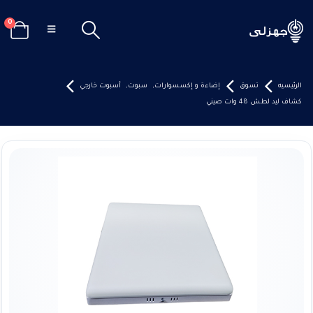
0
الرئيسيه
تسوق
إضاءة و إكسسوارات
,
سبوت
,
أسبوت خارجي
كشاف ليد لطش 48 وات صيني