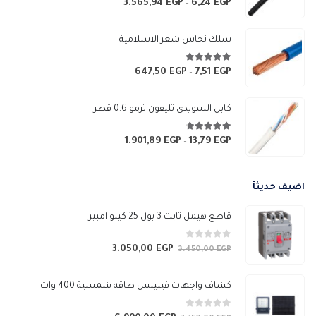
3.565,94
EGP
6,24
EGP
نطاق
–
السعر:
من
سلك نحاس شعر الاسلامية
خلال
4.83
من 5
647,50
EGP
7,51
EGP
نطاق
–
السعر:
من
كابل السويدي تليفون ترمو 0.6 قطر
خلال
4.67
من 5
1.901,89
EGP
13,79
EGP
نطاق
–
السعر:
من
اضيف حديثآ
خلال
قاطع هيمل ثابت 3 بول 25 كيلو امبير
0
من 5
3.050,00
EGP
السعر
السعر
3.450,00
EGP
الأصلي
الحالي
هو:
هو:
كشاف واجهات فيليبس طاقه شمسية 400 وات
3.050,00 EGP.
3.450,00 EGP.
0
من 5