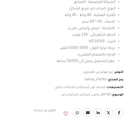
الشركة المصنعة : الصادق
النوع: كشاف ليد مربع الشكل
القدرة الفعلية : 40 واط – 45 واط
الابعاد : 60 * 60 سم
الاضاءة : ابيض وابيض دافىء
الجهد الكهربائى : 230 فولت
التردد : 50/60 HZ
درجة حرارة اللون : 3000-6500 كلفن
الإنارة بالصمام المضيء
عمر التشغيل يصل الى 50000 ساعة
التوفر:
غير متوفر في المخزون
رمز المنتج:
Gahzly_256782
التصنيفات:
كشاف ليد
,
كشافات
,
كشافات داخلى
الوسوم:
60*60
,
داخلى
,
كشاف
,
كشافات
,
ليد
الإبلاغ عن إساءة