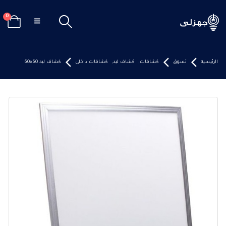
0
الرئيسيه
تسوق
كشافات
,
كشاف ليد
,
كشافات داخلى
كشاف ليد 60×60