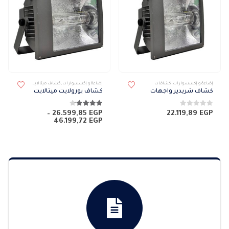
إضاءة و إكسسوارات
,
كشافات
إضاءة و إكسسوارات
,
كشاف ميتالايت
,
كشافات
,
كشافا
كشاف شريدير واجهات
كشاف يورولايت ميتالايت
0
من 5
4.14
من 5
–
26.599,85
EGP
22.119,89
EGP
نطاق
46.199,72
EGP
السعر:
من
خلال