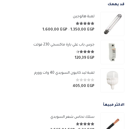
قد يهمك
لمبة هالوجين
4.89
من 5
1.600,00
EGP
1.350,00
EGP
نطاق
–
السعر:
من
جرس باب علي بارة ماكسجي 230 فولت
خلال
4.33
من 5
120,39
EGP
لمبة ليد كانيون السويدي 40 وات وورم
0
من 5
405,00
EGP
الاكثر مبيعآ
سلك نحاس شعر السويدي
4.67
من 5