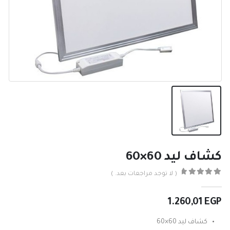
كشاف ليد 60×60
( لا توجد مراجعات بعد. )
0
من ٪1$s5٪2$s
1.260,01
EGP
كشاف ليد 60×60