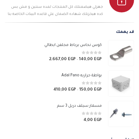
جهزلي هيضمنلك كل المنتجات لمده سنتين و مش بس
كده هيخزنلك شهاده الضمان علي قاعده البينات الخاصه بنا
قد يهمك
كوس نحاس برباط مجلفن ايطالي
0
من 5
2.667,00
EGP
140,00
EGP
نطاق
–
السعر:
من
بواطة حراريه Adal Pano
خلال
0
من 5
410,00
EGP
150,00
EGP
نطاق
–
السعر:
من
مسمار سيلف دريل 3 سم
خلال
0
من 5
4,00
EGP