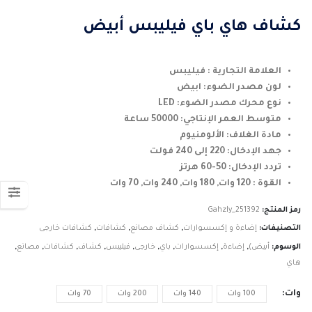
السعر:
من
كشاف هاي باي فيليبس أبيض
خلال
العلامة التجارية : فيليبس
لون مصدر الضوء: ابيض
نوع محرك مصدر الضوء: LED
متوسط ​​العمر الإنتاجي: 50000 ساعة
مادة الغلاف: الألومنيوم
جهد الإدخال: 220 إلى 240 فولت
تردد الإدخال: 50-60 هرتز
القوة : 120 وات, 180 وات, 240 وات, 70 وات
رمز المنتج:
Gahzly_251392
التصنيفات:
إضاءة و إكسسوارات
,
كشاف مصانع
,
كشافات
,
كشافات خارجى
الوسوم:
أبيض)
,
إضاءة
,
إكسسوارات
,
باي
,
خارجى
,
فيليبس
,
كشاف
,
كشافات
,
مصانع
,
هاي
وات
100 وات
140 وات
200 وات
70 وات