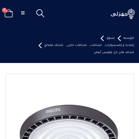
0
الرئيسيه
تسوق
إضاءة و إكسسوارات
,
كشافات
,
كشافات خارجى
,
كشاف مصانع
كشاف هاي باي فيليبس أبيض