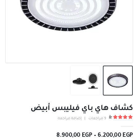
كشاف هاي باي فيليبس أبيض
9
مراجعات
|
إضافة مراجعة
4.22
من ٪1$s5٪2$s
نطاق
8.900,00
EGP
–
6.200,00
EGP