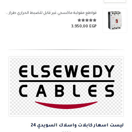
السعر:
من
قواطع مقولبة ماكسجي غير قابل للضبط الحراري طراز (SGM3-250L)
خلال
5.00
من 5
3.950,00
EGP
ليست اسعار كابلات واسلاك السويدي 24
5
اس