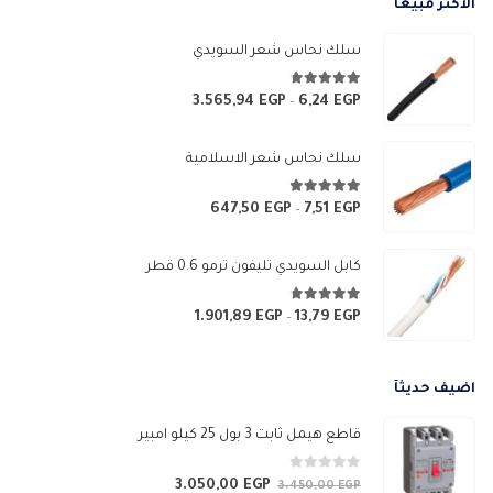
الاكثر مبيعآ
سلك نحاس شعر السويدي
4.67
من 5
3.565,94
EGP
6,24
EGP
نطاق
–
السعر:
من
سلك نحاس شعر الاسلامية
خلال
4.83
من 5
647,50
EGP
7,51
EGP
نطاق
–
السعر:
من
كابل السويدي تليفون ترمو 0.6 قطر
خلال
4.67
من 5
1.901,89
EGP
13,79
EGP
نطاق
–
السعر:
من
اضيف حديثآ
خلال
قاطع هيمل ثابت 3 بول 25 كيلو امبير
0
من 5
3.050,00
EGP
السعر
السعر
3.450,00
EGP