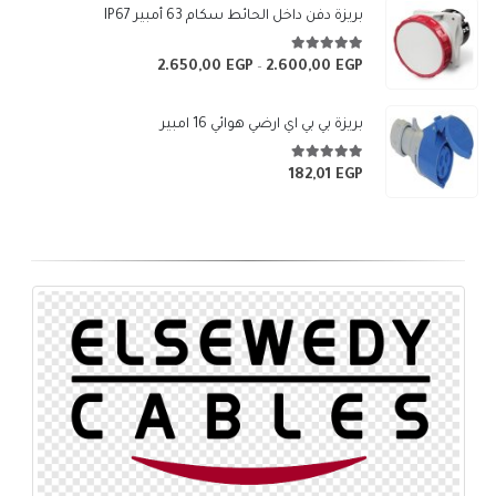
بريزة دفن داخل الحائط سكام 63 أمبير IP67
5.00
من 5
2.650,00
EGP
2.600,00
EGP
نطاق
–
السعر:
من
بريزة بي بي اي ارضي هوائي 16 امبير
خلال
5.00
من 5
182,01
EGP