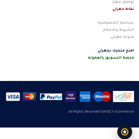
تواصل معنا
نقاط حهزلي
سياسه الخصوصيه
الشروط والاحكام
مدونه جهزلي
افتح متجرك بجهزلي
منصة التسويق بالعموله
All Rights Reserved GAHZLY eCommerce.