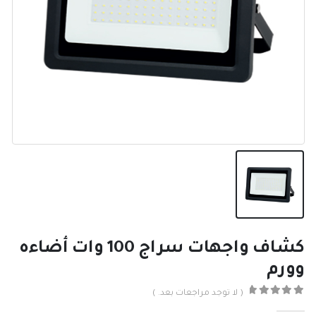
كشاف واجهات سراج 100 وات أضاءه
وورم
( لا توجد مراجعات بعد. )
0
من ٪1$s5٪2$s