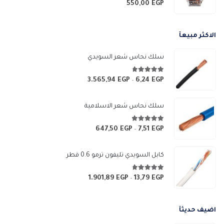
0
من 5
550,00
EGP
الاكثر مبيعآ
سلك نحاس شعر السويدي
4.67
من 5
3.565,94
EGP
6,24
EGP
نطاق
–
السعر:
من
سلك نحاس شعر الاسلامية
خلال
4.83
من 5
647,50
EGP
7,51
EGP
نطاق
–
السعر:
من
كابل السويدي تليفون ترمو 0.6 قطر
خلال
4.67
من 5
1.901,89
EGP
13,79
EGP
نطاق
–
السعر:
من
اضيف حديثآ