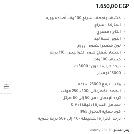
1.650,00
EGP
كشاف واجهات سراج 100 وات أضاءه وورم
الماركة : سراج
انتاج : مصري
النوع: لمبة ليد
لون مصدر الضوء : وورم
انتشار شعاع ضوء الفوانيس : 110 درجة
كشاف 100 وات
درجة حرارة اللون : 3000 ك
15000 لومينز
وقت الرفع 25000 ساعه
الجهد الكهربائى :100 – 250 فولت
تردد الإدخال : من 50 إلى 60 هرتز
معامل القدرة (دقيقة) : 0.9
كود حماية الدخول IP65
درجة الحرارة المحيطة -40 إلى +50 درجة مئوية
رمز المنتج:
Gahzly_229177