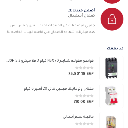
أضمن منتجاتك
ضمان أستبدال
جهزلي هيضمنلك كل المنتجات لمده سنتين و مش بس
كده هيخزنلك شهاده الضمان علي قاعده البينات الخاصه بنا
قد يهمك
قواطع مقولبة شنايدر NSX 70 كيلو 3 فاز ميكرو 5.3 E 630H
0
من 5
75.801,18
EGP
مفتاح اوتوماتيك هيميل ثنائي 20 أمبير 6 كيلو
0
من 5
210,00
EGP
ماكينة سلم أسباني