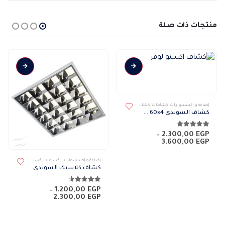
منتجات ذات صلة
هناك العديد من الأشكال المختلفة لهذا المنتج. يمكن اختيار الخيارات على صفحة المنتج
إضاءة و إكسسوارات
,
كشافات
,
كشافات داخلى
كشاف السويدي 4×60 سم
4.71
من 5
–
2.300,00
EGP
نطاق
3.600,00
EGP
السعر:
من
إضاءة و إكسسوارات
,
كشافات
,
كشافات داخلى
كشاف كلاسيك السويدي
خلال
4.57
من 5
–
1.200,00
EGP
نطاق
2.300,00
EGP
السعر:
من