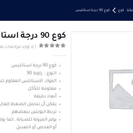
كيا
,
كوع
كوع 90 درجة استانليس
كوع 90 درجة استانليس
( لا توجد مراجعات بعد
0
من ٪1$s5٪2$s
كوع 90 درجة استانليس
النوع : زاوية 90
المواد: الاستانلس المقاوم لل
مقاومة للتآكل
أبعاد دقيقة
يمكن أن تتحمل الضغط العالي و
تربط انبوبتين ببعضهم
يوفر المرونة للصيانة , كما يو
أو الفحص أو التعديل