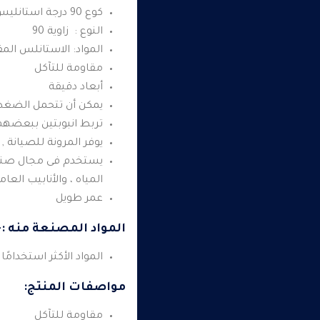
كوع 90 درجة استانليس
النوع : زاوية 90
المواد: الاستانلس الم
مقاومة للتآكل
أبعاد دقيقة
يمكن أن تتحمل الضغط ا
تربط انبوبتين ببعضهم
يوفر المرونة للصيانة ,
يستخدم فى مجال صناعة
المياه ، والأنابيب ال
عمر طويل
المواد المصنعة منه :-
المواد الأكثر استخدام
مواصفات المنتج:
مقاومة للتآكل