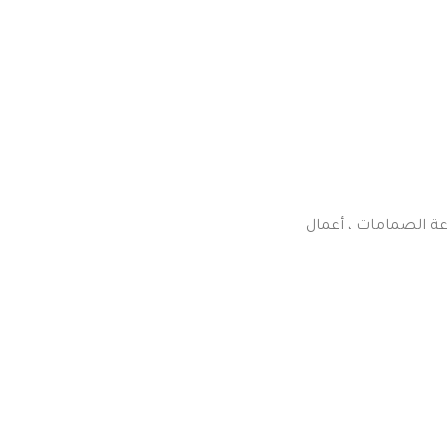
عة الصمامات ، أعمال