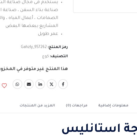
يستخدم فى مجال صناعة البترو
صناعة بناء السفن ، صناعة ا
الصمامات ، أعمال المياه ، وال
المشاريع ببعضها البعض
عمر طويل
رمز المنتج:
Gahzly_957262
التصنيف:
كوع
هذا المنتج غير متوفر في المخزون 
معلومات إضافية
مراجعات (0)
المزيد من المنتجات