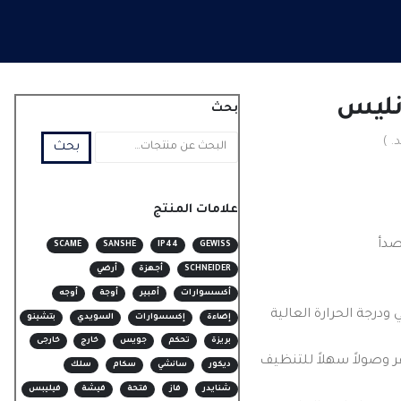
بحث
. )
بحث
علامات المنتج
صدأ
SCAME
SANSHE
IP44
GEWISS
SCHNEIDER
أجهزة
أرضي
أكسسوارات
أمبير
أوجة
أوجه
درجة الحرارة العالية
إضاءة
إكسسوارات
السويدي
بتشينو
بريزة
تحكم
جويس
خارج
خارجى
فر وصولاً سهلاً للتنظيف
ديكور
سانشي
سكام
سلك
شنايدر
فاز
فتحة
فيشة
فيليبس