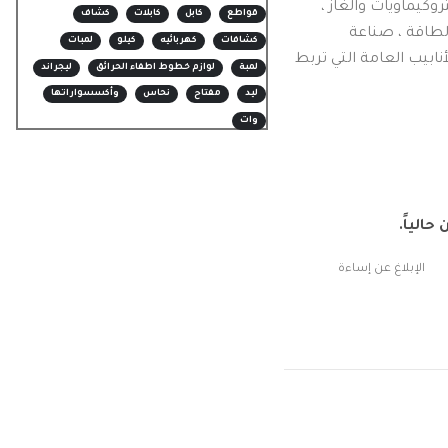
كيماويات والغاز ،
قواطع
كابل
كابلات
كشاف
لطاقة ، صناعة
كشافات
كهربائيه
كيلو
لمبات
أنابيب العامة التي تربط
لمبة
لوازم خطوط اطفاء الحرائق
ليجراند
ليد
مفتاح
نحاس
وأكسسواراتها
وات
حالياً.
الإبلاغ عن إساءة