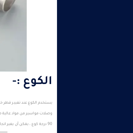
الكوع :-
يستخدم الكوع عند تغيير قطر خط المو
وصلات مواسير من مواد عالية 
90 درجة كوع ، يمكن أن يغير اتجاه التدفق مع قوة أعلى ولحام أسهل .