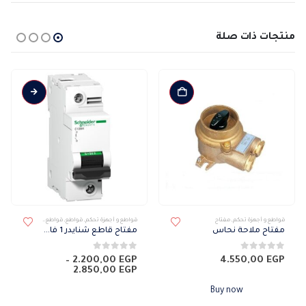
منتجات ذات صلة
هناك العديد من الأشكال المختلفة لهذا المنتج. يمكن اختيار الخيارات على صفحة المنتج
قواطع و أجهزة تحكم
,
مفتاح
قواطع و أجهزة تحكم
,
قواطع
,
قواطع SCHNEIDER
مفتاح ملاحة نحاس
مفتاح قاطع شنايدر 1 فاز 10 كيلو C120N
0
من 5
0
من 5
–
2.200,00
EGP
4.550,00
EGP
نطاق
2.850,00
EGP
السعر:
من
Buy now