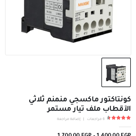
كونتاكتور ماكسجي منمنم ثلاثي
الآقطاب ملف تيار مستمر
6
مراجعات
|
إضافة مراجعة
4.67
من ٪1$s5٪2$s
نطاق