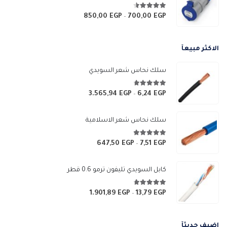
خلال
4.50
من 5
850,00
EGP
700,00
EGP
نطاق
–
السعر:
من
الاكثر مبيعآ
خلال
سلك نحاس شعر السويدي
4.67
من 5
3.565,94
EGP
6,24
EGP
نطاق
–
السعر:
من
سلك نحاس شعر الاسلامية
خلال
4.83
من 5
647,50
EGP
7,51
EGP
نطاق
–
السعر:
من
كابل السويدي تليفون ترمو 0.6 قطر
خلال
4.67
من 5
1.901,89
EGP
13,79
EGP
نطاق
–
السعر:
من
اضيف حديثآ