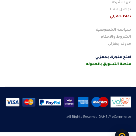
عن الشركه
تواصل معنا
نقاط حهزلي
سياسه الخصوصيه
الشروط والاحكام
مدونه جهزلي
افتح متجرك بجهزلي
منصة التسويق بالعموله
All Rights Reserved GAHZLY eCommerce.