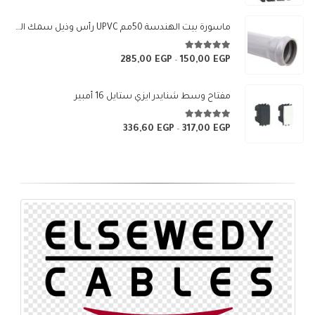
ماسورة بيت الهندسة 50مم UPVC رأس وذيل سمك الماسورة 1.8 مم (لون رمادي)
5.00
من 5
285,00
EGP
150,00
EGP
نطاق
–
السعر:
من
مفتاح وسط شنايدر ايزي ستايل 16 أمبير
خلال
5.00
من 5
336,60
EGP
317,00
EGP
نطاق
–
السعر:
من
خلال