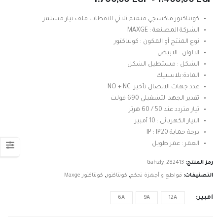
1.700,00
EGP
–
1.400,00
EGP
السعر:
من
كونتاكتور ماكسجي منمنم ثلاثي الآقطاب ملف تيار مستمر
الشركة المصنعة : MAXGE
خلال
نوع المنتج أو المكون : كونتاكتور
الالوان : الابيض
الشكل : مستطيل الشكل
المادة:بلاستيك
عدد جهات الاتصال تأخير: NO + NC
تقدير الجهد التشغيلي 690 فولت
تيار متردد عند 50 / 60 هرتز
التيار الكهربائى : 10 أمبير
درجة حماية IP : IP20
العمر : عمر طويل
رمز المنتج:
Gahzly_282413
التصنيفات:
قواطع و أجهزة تحكم
,
كونتاكتور
,
كونتاكتور Maxge
امبير
6A
9A
12A