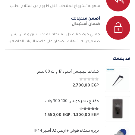
سهوله أسترجاع المنتجات خلال 14 يوم من استلام الطلب
أضمن منتجاتك
ضمان أستبدال
جهزلي هيضمنلك كل المنتجات لمده سنتين و مش بس
كده هيخزنلك شهاده الضمان علي قاعده البينات الخاصه بنا
قد يهمك
كشاف فيليبس أسود 17 وات 60 سم
0
من 5
2.700,00
EGP
مفتاح ديمر جويس 100-900 وات
4.25
من 5
1.550,00
EGP
1.300,00
EGP
نطاق
–
السعر:
من
بريزة سكام هوائي + ارضي 32 أمبير IP44