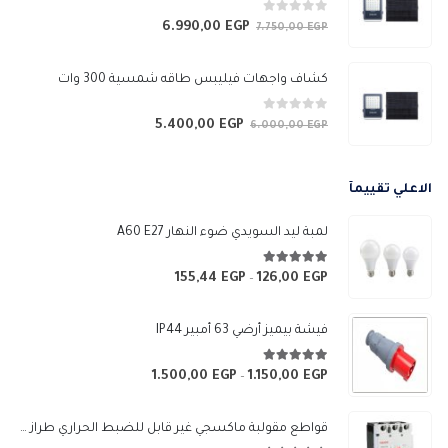
0
من 5
6.990,00
EGP
السعر
السعر
7.750,00
EGP
الأصلي
الحالي
هو:
هو:
كشاف واجهات فيليبس طاقه شمسية 300 وات
6.990,00 EGP.
7.750,00 EGP.
0
من 5
5.400,00
EGP
السعر
السعر
6.000,00
EGP
الأصلي
الحالي
هو:
هو:
الاعلي تقييمآ
5.400,00 EGP.
6.000,00 EGP.
لمبة ليد السويدي ضوء النهار A60 E27
5.00
من 5
155,44
EGP
126,00
EGP
نطاق
–
السعر:
من
فيشة بيميز أرضي 63 أمبير IP44
خلال
5.00
من 5
1.500,00
EGP
1.150,00
EGP
نطاق
–
السعر:
من
قواطع مقولبة ماكسجي غير قابل للضبط الحراري طراز (SGM3-250L)