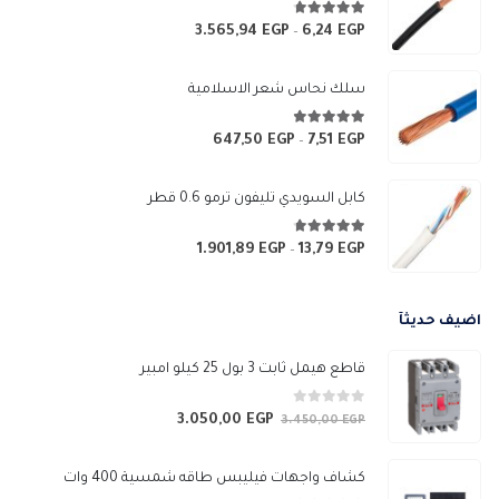
4.67
من 5
3.565,94
EGP
6,24
EGP
نطاق
–
السعر:
من
سلك نحاس شعر الاسلامية
خلال
4.83
من 5
647,50
EGP
7,51
EGP
نطاق
–
السعر:
من
كابل السويدي تليفون ترمو 0.6 قطر
خلال
4.67
من 5
1.901,89
EGP
13,79
EGP
نطاق
–
السعر:
من
اضيف حديثآ
خلال
قاطع هيمل ثابت 3 بول 25 كيلو امبير
0
من 5
3.050,00
EGP
السعر
السعر
3.450,00
EGP
الأصلي
الحالي
هو:
هو:
كشاف واجهات فيليبس طاقه شمسية 400 وات
3.050,00 EGP.
3.450,00 EGP.