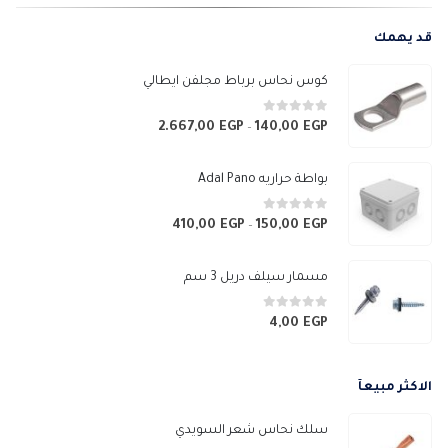
قد يهمك
كوس نحاس برباط مجلفن ايطالي
0
من 5
2.667,00
EGP
140,00
EGP
نطاق
–
السعر:
من
بواطة حراريه Adal Pano
خلال
0
من 5
410,00
EGP
150,00
EGP
نطاق
–
السعر:
من
مسمار سيلف دريل 3 سم
خلال
0
من 5
4,00
EGP
الاكثر مبيعآ
سلك نحاس شعر السويدي