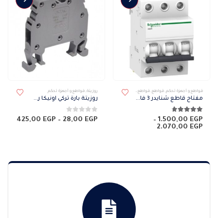
هناك العديد من الأشكال المختلفة لهذا المنتج. يمكن اختيار الخيارات على صفحة المنتج
قواطع و أجهزة تحكم
,
قواطع
,
قواطع SCHNEIDER
روزيتة
,
قواطع و أجهزة تحكم
مفتاح قاطع شنايدر 3 فاز 6 كيلو
روزيتة بارة تركي اونيكا رصاصي
4.67
من 5
0
من 5
نطاق
425,00
EGP
–
28,00
EGP
–
1.500,00
EGP
نطاق
السعر
2.070,00
EGP
السعر:
من
من
خلال
خلال