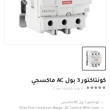
كونتاكتور 3 بول AC ماكسجي
( لا توجد مراجعات بعد. )
0
من ٪1$s5٪2$s
كونتاكتور 3 بول AC ماكسجي
Three Pole Contactors Maxge – AC Conttrol With Cover