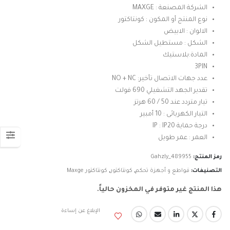
الشركة المصنعة : MAXGE
نوع المنتج أو المكون : كونتاكتور
الالوان : الابيض
الشكل : مستطيل الشكل
المادة:بلاستيك
3PIN
عدد جهات الاتصال تأخير: NO + NC
تقدير الجهد التشغيلي 690 فولت
تيار متردد عند 50 / 60 هرتز
التيار الكهربائى : 10 أمبير
درجة حماية IP : IP20
العمر : عمر طويل
رمز المنتج:
Gahzly_489955
التصنيفات:
قواطع و أجهزة تحكم
,
كونتاكتور
,
كونتاكتور Maxge
هذا المنتج غير متوفر في المخزون حالياً.
الإبلاغ عن إساءة