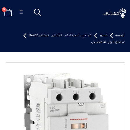
0
الرئيسيه
تسوق
قواطع و أجهزة تحكم
,
كونتاكتور
,
كونتاكتور MAXGE
كونتاكتور 3 بول AC ماكسجي