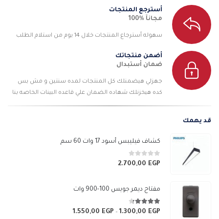
أسترجع المنتجات
مجانآ %100
سهوله أسترجاع المنتجات خلال 14 يوم من استلام الطلب
أضمن منتجاتك
ضمان أستبدال
جهزلي هيضمنلك كل المنتجات لمده سنتين و مش بس
كده هيخزنلك شهاده الضمان علي قاعده البينات الخاصه بنا
قد يهمك
كشاف فيليبس أسود 17 وات 60 سم
0
من 5
2.700,00
EGP
مفتاح ديمر جويس 100-900 وات
4.25
من 5
1.550,00
EGP
1.300,00
EGP
نطاق
–