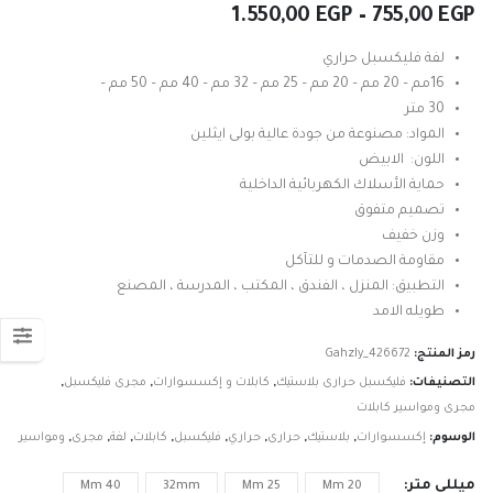
نطاق
1.550,00
EGP
–
755,00
EGP
السعر:
من
لفة فليكسبل حراري
16مم – 20 مم – 20 مم – 25 مم – 32 مم – 40 مم – 50 مم –
خلال
30 متر
المواد: مصنوعة من جودة عالية بولى ايثلين
اللون: الابيض
حماية الأسلاك الكهربائية الداخلية
تصميم متفوق
وزن خفيف
مقاومة الصدمات و للتآكل
التطبيق: المنزل ، الفندق ، المكتب ، المدرسة ، المصنع
طويله الامد
رمز المنتج:
Gahzly_426672
التصنيفات:
فليكسبل حرارى بلاستيك
,
كابلات و إكسسوارات
,
مجرى فليكسبل
,
مجرى ومواسير كابلات
الوسوم:
إكسسوارات
,
بلاستيك
,
حرارى
,
حراري
,
فليكسبل
,
كابلات
,
لفة
,
مجرى
,
ومواسير
ميللي متر
40 Mm
32mm
25 Mm
20 Mm