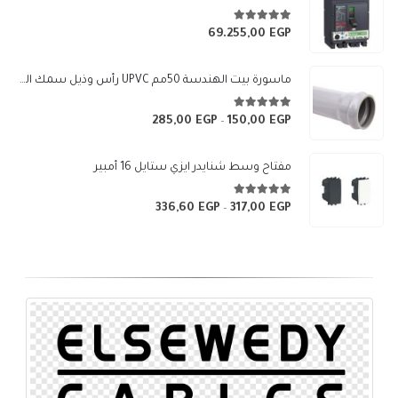
5.00
من 5
69.255,00
EGP
ماسورة بيت الهندسة 50مم UPVC رأس وذيل سمك الماسورة 1.8 مم (لون رمادي)
5.00
من 5
285,00
EGP
150,00
EGP
نطاق
–
السعر:
من
مفتاح وسط شنايدر ايزي ستايل 16 أمبير
خلال
5.00
من 5
336,60
EGP
317,00
EGP
نطاق
–
السعر:
من
خلال