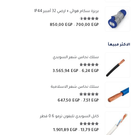
السعر:
من
بريزة سكام هوائي + ارضي 32 أمبير IP44
خلال
4.50
من 5
850,00
EGP
700,00
EGP
نطاق
–
السعر:
من
الاكثر مبيعآ
خلال
سلك نحاس شعر السويدي
4.67
من 5
3.565,94
EGP
6,24
EGP
نطاق
–
السعر:
من
سلك نحاس شعر الاسلامية
خلال
4.83
من 5
647,50
EGP
7,51
EGP
نطاق
–
السعر:
من
كابل السويدي تليفون ترمو 0.6 قطر
خلال
4.67
من 5
1.901,89
EGP
13,79
EGP
نطاق
–