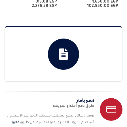
4.50
من 5
0
من 5
–
315,08
EGP
–
1.650,00
EGP
نطاق
نطاق
2.276,58
EGP
102.850,00
EGP
السعر:
السعر:
من
من
خلال
خلال
ادفع بأمان
طرق دفع أمنه و سريعه
توفير وسائل الدفع المختلفه فيمكنك الدفع عند الأستلام او
أستخدام الكروت الالكترونيه او التقسيط عن طريق
فاليو