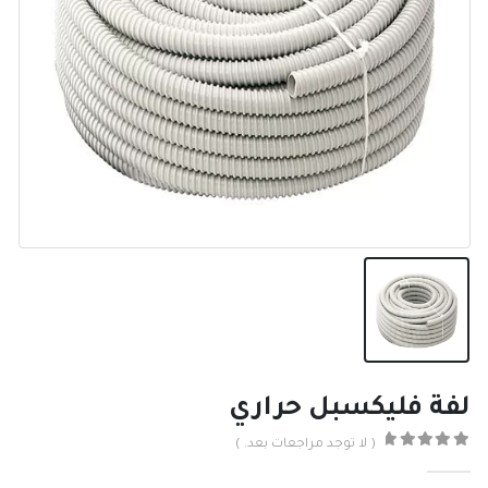
لفة فليكسبل حراري
( لا توجد مراجعات بعد. )
0
من ٪1$s5٪2$s