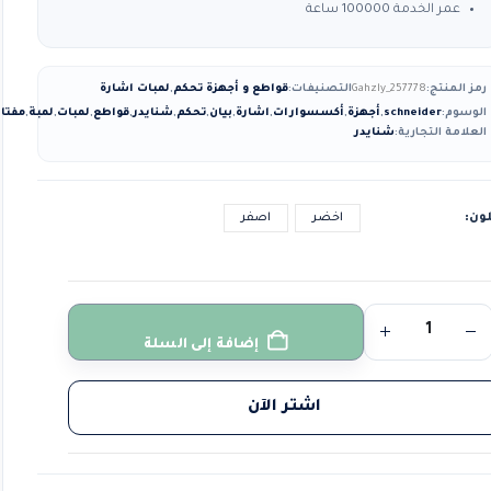
عمر الخدمة 100000 ساعة
رمز المنتج:
Gahzly_257778
التصنيفات:
قواطع و أجهزة تحكم
,
لمبات اشارة
الوسوم:
schneider
,
أجهزة
,
أكسسوارات
,
اشارة
,
بيان
,
تحكم
,
شنايدر
,
قواطع
,
لمبات
,
لمبة
,
مفتا
العلامة التجارية:
شنايدر
لون
اخضر
اصفر
إضافة إلى السلة
اشتر الآن