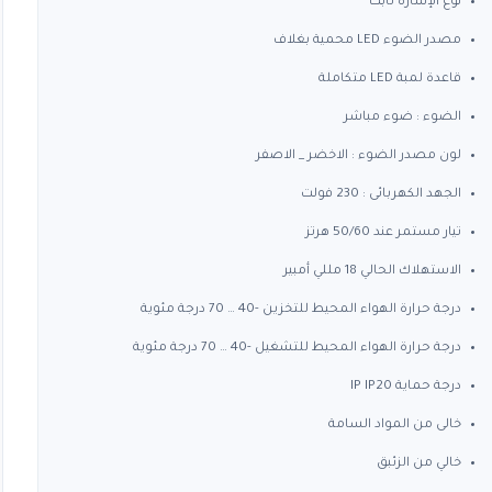
نوع الإشارة ثابت
مصدر الضوء LED محمية بغلاف
قاعدة لمبة LED متكاملة
الضوء : ضوء مباشر
لون مصدر الضوء : الاخضر _ الاصفر
الجهد الكهربائى : 230 فولت
تيار مستمر عند 50/60 هرتز
الاستهلاك الحالي 18 مللي أمبير
درجة حرارة الهواء المحيط للتخزين -40 … 70 درجة مئوية
درجة حرارة الهواء المحيط للتشغيل -40 … 70 درجة مئوية
درجة حماية IP IP20
خالى من المواد السامة
خالي من الزئبق