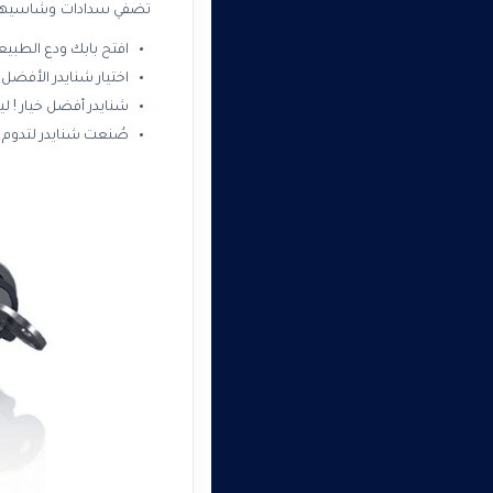
تضفي سدادات وشاسيهات و
افتح بابك ودع الطبيع
اختيار شنايدر الأفضل 
شنايدر أفضل خيار ! 
صُنعت شنايدر لتدوم و