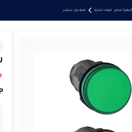
أجهزة تحكم
,
لمبات اشارة
لمبة بيان شنايدر
ل
83
P