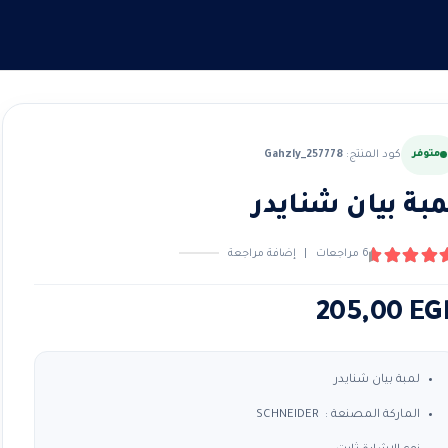
متوفر
كود المنتج:
Gahzly_257778
مبة بيان شنايدر
6
مراجعات
|
إضافة مراجعة
4.
من ٪1$s5٪2$s
205,00
EG
لمبة بيان شنايدر
الماركة المصنعة : SCHNEIDER