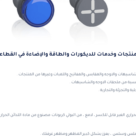
قدم SCHNEIDER منتجات وخدمات للديكورات والطاقة والإضاءة في 
اسيهات والاوجه والمقابس والمفاتيح واللمبات وغيرها من المنتجات .
سية من ملحقات الاوجه والشاسيهات .
ة والتجزئة والتجارية .
اري الغير قابل للكسر ، لامع ، من البولي كربونات مصنوع من مادة اللدائن الحرا
س وسلس ، يعزز بشكل كبير المظهر ومظهر غرفتك .