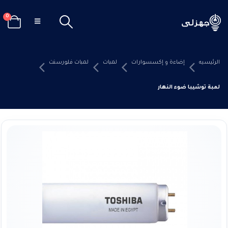
0
الرئيسيه
إضاءة و إكسسوارات
لمبات
لمبات فلورسنت
لمبة توشيبا ضوء النهار