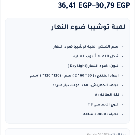
نطاق
36,41
EGP
–
30,79
EGP
السعر:
من
لمبة توشيبا ضوء النهار
خلال
اسم المنتج : لمبة توشيبا ضوء النهار
شكل اللمبة: أنبوب للانارة
اللون : ضوء النهار (Day Light )
ابعاد المنتج : ( 60 * 60 * 2 ) سم – (120 * 120 * 2 )سم
الجهد الكهربائى: 240 فولت تيار متردد
فئة الطاقة : A
النوع الأساسي T8
الحياة : 20000 ساعة
رمز المنتج:
Gahzly_536785