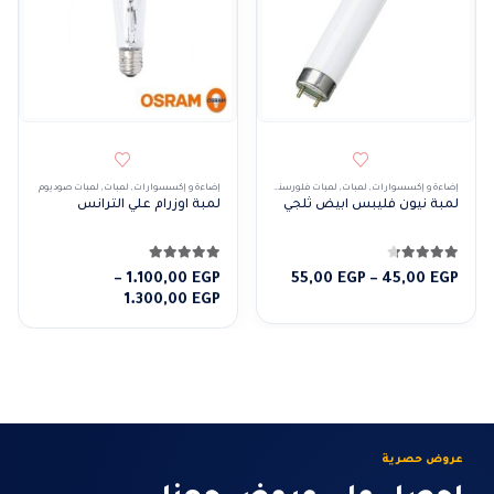
هناك العديد من الأشكال المختلفة لهذا المنتج. يمكن 
إضاءة و إكسسوارات
,
لمبات
,
لمبات فلورسنت
إضاءة و إكسسوارات
,
لمبات
,
لمبات صوديوم
لمبة نيون فليبس ابيض ثلجي
لمبة اوزرام علي الترانس
4.25
من 5
5.00
من 5
نطاق
–
1.100,00
EGP
55,00
EGP
–
45,00
EGP
السعر:
نطاق
1.300,00
EGP
من
السعر:
من
خلال
خلال
عروض حصرية