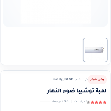
كود المنتج:
Gahzly_536785
غير متوفر
لمبة توشيبا ضوء النهار
4
مراجعات
|
إضافة مراجعة
4.50
من ٪1$s5٪2$s