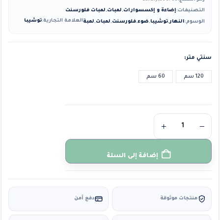
التصنيفات:
إضاءة و إكسسوارات
,
لمبات
,
لمبات فلورسنت
العلامة التجارية:
توشيبا
الوسوم:
النهار
,
توشيبا
,
ضوء
,
فلورسنت
,
لمبات
,
لمبة
سنتي متر
120 سم
60 سم
إضافة إلى السلة
منتجات موثوقة
دفع آمن