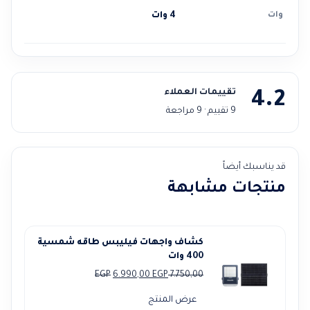
وات
4 وات
تقييمات العملاء
4.2
9 تقييم · 9 مراجعة
قد يناسبك أيضاً
منتجات مشابهة
كشاف واجهات فيليبس طاقه شمسية
400 وات
السعر
السعر
EGP
6.990,00
EGP
7.750,00
الأصلي
الحالي
عرض المنتج
هو:
هو: