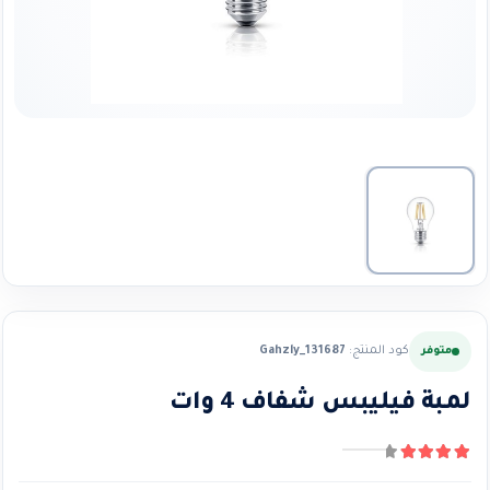
كود المنتج:
Gahzly_131687
متوفر
لمبة فيليبس شفاف 4 وات
4.22
من ٪1$s5٪2$s