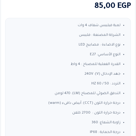
85,00
EGP
لمبة فيليبس شفاف 4 وات
الشركة المصنعة : فليبس
نوع الاضاءة : مصابيح LED
النوع الأساسي: E27
القدرة الفعلية للمصباح : 4 واط
جهد الإدخال (V): 240V
التردد : 50 / 60 HZ
التدفق الضوئي للمصباح (LM): 470 لومن
درجة حرارة اللون (CCT): أبيض دافىء (warm)
درجة حرارة اللون : 2700 كلفن
زاوية الشعاع: 360
درجة الحماية : IP68