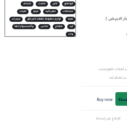
قواطع
كابل
كابلات
كشاف
كشافات
كهربائيه
كيلو
لمبات
ر الابيض )
لمبة
لوازم خطوط اطفاء الحرائق
ليجراند
ليد
مفتاح
نحاس
وأكسسواراتها
وات
,
لمبات فلورسنت
ت
,
لمبة
,
ليد
لسلة
Buy now
الإبلاغ عن إساءة