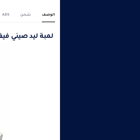
الوصف
شحن
ADS
لمبة ليد صيني فيف