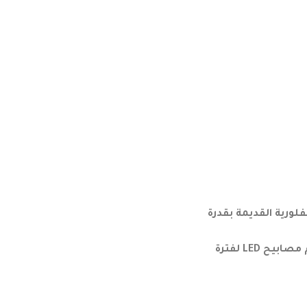
المصابيح الفلورية القديمة بقدرة
مقاومة للكسر 4ft T8 LED لها معدل عمر متميز يصل إلى 50000 ساعة ! يمكن أن تدوم مصابيح LED لفترة