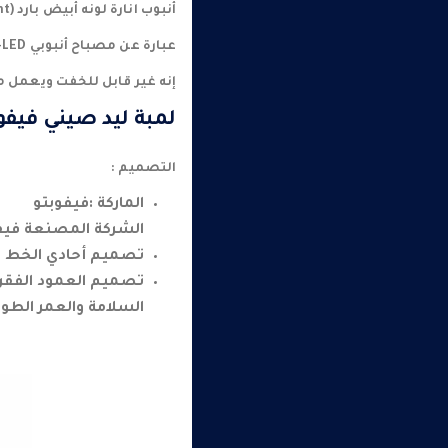
أنبوب انارة لونه أبيض بارد (Day Light ) ذات ابعاد 60 * 60 * 2 سم واللمبة مصنوعة من مادة الألمنيوم والبلاستيك .
عبارة عن مصباح أنبوبي T8-LED ذو طرف مزدوج بإجمالي طاقة إدخال 8W لتحل محل فلورسنت المصباح الأسود الموفر للطاقة .
إنه غير قابل للخفت ويعمل من 85 إلى 265 فولت تيار م
لمبة ليد صيني فيفو
التصميم :
الماركة :فيفوبتو
الشركة المصنعة فيف
تصميم أحادي الخط شفاف 
تصميم العمود الفقري
السلامة والعمر الطوي