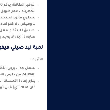
الكهرباء ، عمر طويل يصل إلى 50000+ ساعة مصنفة ، ويق
لا وميض ، لا ضوضاء ، 
صديق للبيئة ويعمل ع
صابورة أزيز ، لا يوجد بالل
لمبة ليد صيني فيفو
التثبيت :
240VAC من طرفي الإدخال على كلا الجانبين دون استخدام كابح .
كان هناك أي) قبل تو