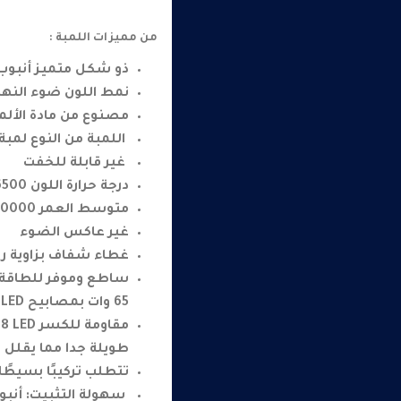
من مميزات اللمبة :
ذو شكل متميز أنبوب
نمط اللون ضوء النها
مصنوع من مادة الألم
اللمبة من النوع لمبة LED
غير قابلة للخفت
درجة حرارة اللون 6500 كلفن
متوسط العمر 50000 ساعة
غير عاكس الضوء
غطاء شفاف بزاوية رؤية 120 درجة ، غير قابل لل
65 وات بمصابيح LED .
طويلة جدا مما يقلل من
تتطلب تركيبًا بسيطًا 
سهولة التثبيت: أنبوب LED قدم مثالي لاستبدال المصابيح الفلوريسية ا