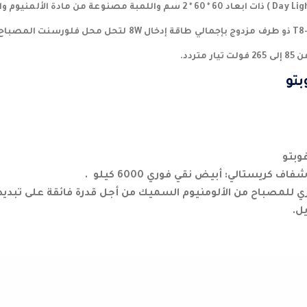
تردد.
بتو
وبتو
كريستالي: أبيض نقي فوري 6000 كيلو .
 للمصباح من الألومنيوم السميك من أجل قدرة فائقة على تبديد 
ل.