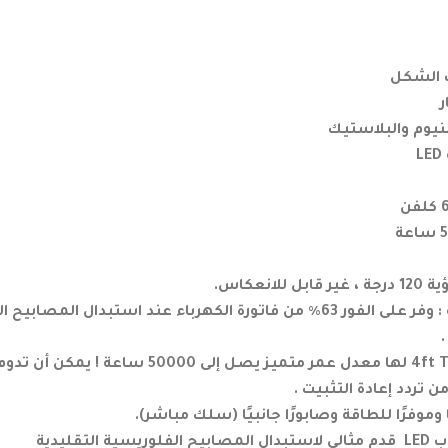
 الشكل
ر
نيوم والبلاستيك
انعكاس.
ساطع وموفر للطاقة : وفر على الفور 63٪ من فاتورة الكهرباء عند استبدال 
 تردد إعادة التثبيت .
وموفرًا للطاقة وصابورًا جانبيًا (سلك مباشر).
لتقليدية