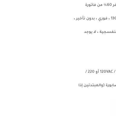
توفير الطاقة: يوفر 1120 لومن بواسطة أنبوب LED 8W ، استهلاك منخفض للطاقة ، يوفر 60٪ من فاتورة
سطوع فائق: استخدم رقائق LED عالية الجودة ، سطوع عالي مستدام يصل إلى 130LM / W ، فوري ، بدون تأخير ،
نفسجية ، لا يوجد
سهل جدا ، يرجى التأكد من أن أنابيب LED يجب أن تكون سلكية مباشرة بتيار المنزل 110 / 120VAC أو 220 /
 متردد 120 فولت! يرجى فصل الصابورة (والمبتدئين إذا