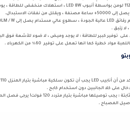
لل من نفقات الاستبدال.
لا زئبق .
لى توفير كبير للطاقة : لا يوجد وميض ، لا ضوء للأشعة فوق الب
مبة مواد خطرة كما انها تعمل على توفير 60٪ من الكهرباء .
بتو
يلزم إعادة الأسلاك الثابتة : يجب توصيلها مباشرة بتيار
صيل المصباح .