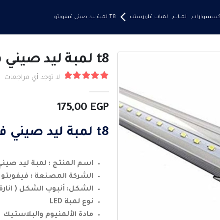
إكسسوارات
,
لمبات
,
لمبات فلورسنت
T8 لمبة ليد صيني فيفوبتو
t8 لمبة ليد صيني فيفوبتو
لا توجد أي مراجعات
5.00
من ٪1$s5٪2$s
175,00
EGP
t8 لمبة ليد صيني فيفوبتو
اسم المنتج : لمبة ليد صيني
الشركة المصنعة : فيفوبتو
الشكل: أنبوب الشكل ( انارة 
نوع لمبة LED
مادة الألمنيوم والبلاستيك