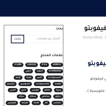
بحث
|
إضافة مراجعة
بحث
علامات المنتج
SCAME
SANSHE
IP44
GEWISS
SCHNEIDER
أجهزة
أرضي
أكسسوارات
أمبير
أوجة
أوجه
 فيفوبتو
إضاءة
إكسسوارات
السويدي
بتشينو
بريزة
تحكم
جويس
خارج
خارجى
فلورسية ) .
ديكور
سانشي
سكام
سلك
شنايدر
فاز
فتحة
فيشة
فيليبس