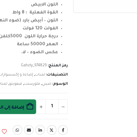
اللون الابيض
القوة الفعلية : 8 واط
اللون – أبيض بارد (ضوء النها
الفولت 120 فولت
درجة حرارة اللون 5000كلفن
العمر 50000 ساعة
عكس الضوء – لا.
رمز المنتج:
Gahzly_974829
التصنيفات:
لمبات
,
إضاءة و إكسسوارات
الوسوم:
صيني
,
فلورسنت
,
فيفوبتو
,
لمبا
إضافة إلى ا