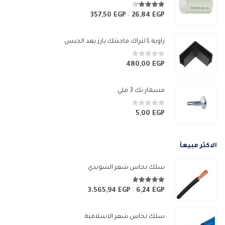
4.17
من 5
357,50
EGP
26,84
EGP
نطاق
–
السعر:
من
زاوية L لتراك ماجنتك بارز بعد الجبس
خلال
0
من 5
480,00
EGP
مسمار تك 3 ملي
0
من 5
5,00
EGP
الاكثر مبيعآ
سلك نحاس شعر السويدي
4.67
من 5
3.565,94
EGP
6,24
EGP
نطاق
–
السعر:
من
سلك نحاس شعر الاسلامية