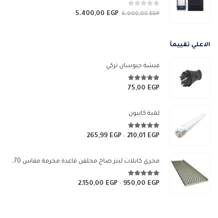
0
من 5
5.400,00
EGP
السعر
السعر
6.000,00
EGP
الأصلي
الحالي
هو:
هو:
الاعلي تقييمآ
5.400,00 EGP.
6.000,00 EGP.
فيشة جيوسان تركي
5.00
من 5
75,00
EGP
لمبة كانيون
5.00
من 5
265,99
EGP
210,01
EGP
نطاق
–
السعر:
من
مجري كابلات لينز صاج مجلفن قاعدة مخرمة مقاس 70×10 سم
خلال
5.00
من 5
2.150,00
EGP
950,00
EGP
نطاق
–
السعر:
من