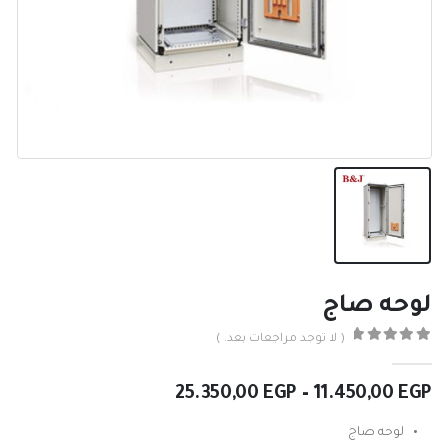
لوحه صاج
( لا توجد مراجعات بعد. )
0
من ٪1$s5٪2$s
نطاق
25.350,00
EGP
–
11.450,00
EGP
السعر:
من
لوحه صاج