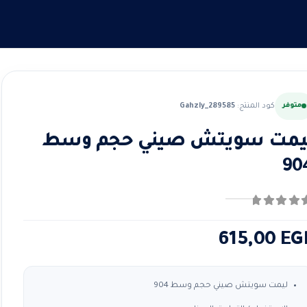
متوفر
كود المنتج:
Gahzly_289585
يمت سويتش صيني حجم وسط
90
ن ٪1$s5٪2$s
615,00
EG
ليمت سويتش صيني حجم وسط 904