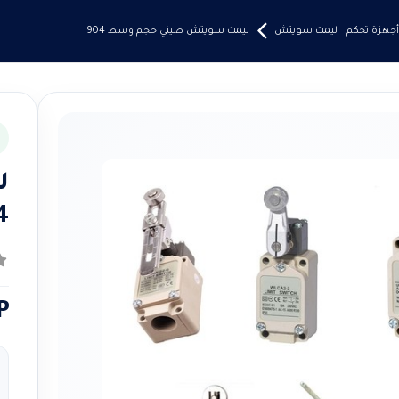
أجهزة تحكم
,
ليمت سويتش
ليمت سويتش صيني حجم وسط 904
ل
4
0
م
P