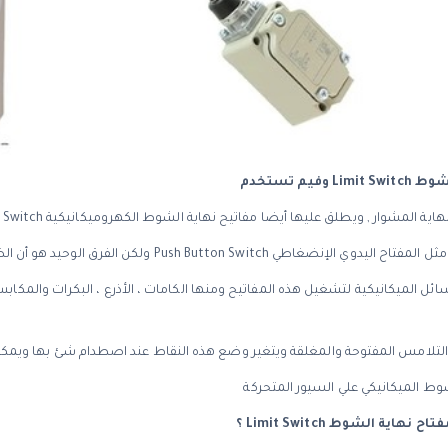
فيم تستخدم
شوار , ويطلق عليها أيضا مفاتيح نهاية الشوط الكهروميكانيكية Electromechanical Limit Switch .
Push Button ولكن الفرق الوحيد هو أن الضغط يتم فيه ميكانيكيا بدلا من يدويا .
سائل الميكانيكية لتشغيل هذه المفاتيح ومنها الكامات ، الأذرع ، البكرات والمكا
التلامس المفتوحة والمغلقة ويتغير وضع هذه النقاط عند اصطدام شئ بها ويمكن 
وط الميكانيكي علي السيور المتحركة
مفتاح نهاية الشوط
Limit Switch
؟