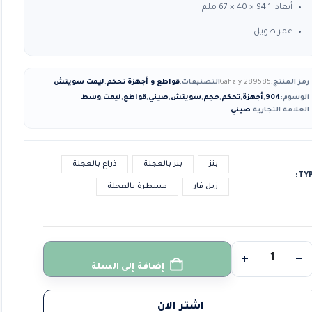
أبعاد :94.1 × 40 × 67 ملم
عمر طويل
رمز المنتج:
Gahzly_289585
التصنيفات:
قواطع و أجهزة تحكم
,
ليمت سويتش
الوسوم:
904
,
أجهزة
,
تحكم
,
حجم
,
سويتش
,
صيني
,
قواطع
,
ليمت
,
وسط
العلامة التجارية:
صيني
بنز
بنز بالعجلة
ذراع بالعجلة
TY
زيل فار
مسطرة بالعجلة
إضافة إلى السلة
اشتر الآن