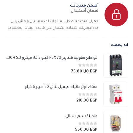
أضمن منتجاتك
ضمان أستبدال
جهزلي هيضمنلك كل المنتجات لمده سنتين و مش بس
كده هيخزنلك شهاده الضمان علي قاعده البينات الخاصه بنا
قد يهمك
قواطع مقولبة شنايدر NSX 70 كيلو 3 فاز ميكرو 5.3 E 630H
0
من 5
75.801,18
EGP
مفتاح اوتوماتيك هيميل ثنائي 20 أمبير 6 كيلو
0
من 5
210,00
EGP
ماكينة سلم أسباني
0
من 5
550,00
EGP