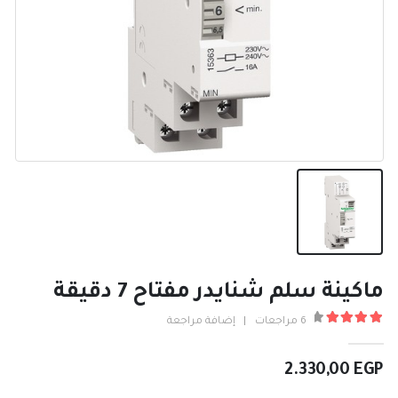
ماكينة سلم شنايدر مفتاح 7 دقيقة
6
مراجعات
|
إضافة مراجعة
4.33
من ٪1$s5٪2$s
2.330,00
EGP