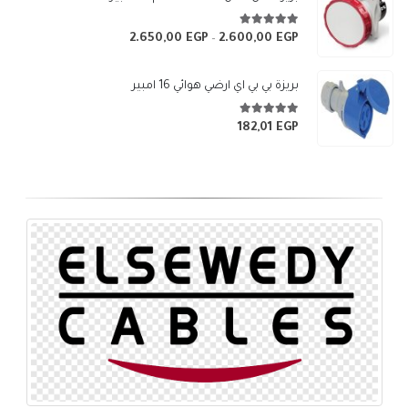
5.00
من 5
2.650,00
EGP
2.600,00
EGP
نطاق
–
السعر:
من
بريزة بي بي اي ارضي هوائي 16 امبير
خلال
5.00
من 5
182,01
EGP