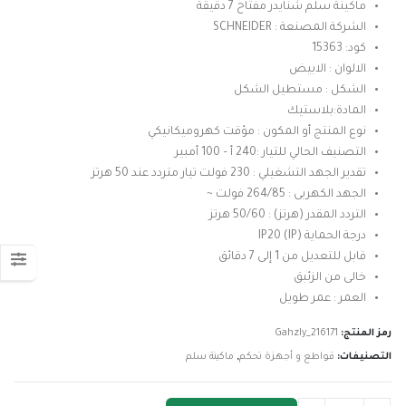
ماكينة سلم شنايدر مفتاح 7 دقيقة
الشركة المصنعة : SCHNEIDER
كود: 15363
الالوان : الابيض
الشكل : مستطيل الشكل
المادة:بلاستيك
نوع المنتج أو المكون : مؤقت كهروميكانيكي
التصنيف الحالي للتيار :240 أ – 100 أمبير
تقدير الجهد التشغيلي : 230 فولت تيار متردد عند 50 هرتز
الجهد الكهربى : 264/85 فولت ~
التردد المقدر (هرتز) : 50/60 هرتز
درجة الحماية (IP) IP20
قابل للتعديل من 1 إلى 7 دقائق
خالى من الزئبق
العمر : عمر طويل
رمز المنتج:
Gahzly_216171
التصنيفات:
قواطع و أجهزة تحكم
,
ماكينة سلم