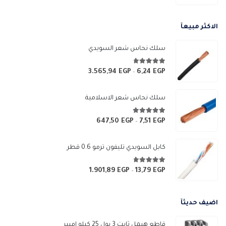
الاكثر مبيعآ
سلك نحاس شعر السويدي
4.67
من 5
3.565,94
EGP
6,24
EGP
نطاق
–
السعر:
من
سلك نحاس شعر الاسلامية
خلال
4.83
من 5
647,50
EGP
7,51
EGP
نطاق
–
السعر:
من
كابل السويدي تليفون ترمو 0.6 قطر
خلال
4.67
من 5
1.901,89
EGP
13,79
EGP
نطاق
–
السعر:
من
اضيف حديثآ
خلال
قاطع هيمل ثابت 3 بول 25 كيلو امبير