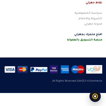
نقاط حهزلي
سياسه الخصوصيه
الشروط والاحكام
مدونه جهزلي
افتح متجرك بجهزلي
منصة التسويق بالعموله
All Rights Reserved GAHZLY eCommerce.