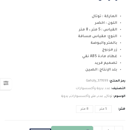
خلال
الماركة : توتال
اللون : اخضر
القياس : 5 متر ، 8 متر
النوع: مقياس مسافة
بالمتر والبوصة
زر مزدوج
غطاء مادة ABS نقي
تصميم فريد
بلد الإنتاج: الصين
رمز المنتج:
Gahzly_377699
التصنيف:
عدد يدوية وأكسسوارات
الوسوم:
توتال
,
عدد
,
متر
,
وأكسسوارات
,
يدوية
متر
5 متر
8 متر