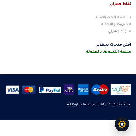
نقاط حهزلي
سياسه الخصوصيه
الشروط والاحكام
مدونه جهزلي
افتح متجرك بجهزلي
منصة التسويق بالعموله
All Rights Reserved GAHZLY eCommerce.