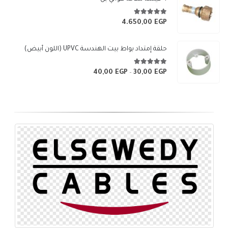
5.00
من 5
4.650,00
EGP
حلقة إمتداد بواط بيت الهندسة UPVC (اللون أبيض)
5.00
من 5
40,00
EGP
30,00
EGP
نطاق
–
السعر:
من
خلال