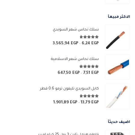
الاكثر مبيعآ
سلك نحاس شعر السويدي
4.67
من 5
3.565,94
EGP
6,24
EGP
نطاق
–
السعر:
من
سلك نحاس شعر الاسلامية
خلال
4.83
من 5
647,50
EGP
7,51
EGP
نطاق
–
السعر:
من
كابل السويدي تليفون ترمو 0.6 قطر
خلال
4.67
من 5
1.901,89
EGP
13,79
EGP
نطاق
–
السعر:
من
اضيف حديثآ
خلال