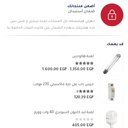
أضمن منتجاتك
ضمان أستبدال
جهزلي هيضمنلك كل المنتجات لمده سنتين و مش بس
كده هيخزنلك شهاده الضمان علي قاعده البينات الخاصه بنا
قد يهمك
لمبة هالوجين
4.89
من 5
1.600,00
EGP
1.350,00
EGP
نطاق
–
السعر:
من
جرس باب علي بارة ماكسجي 230 فولت
خلال
4.33
من 5
120,39
EGP
لمبة ليد كانيون السويدي 40 وات وورم
0
من 5
405,00
EGP