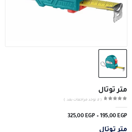
متر توتال
( لا توجد مراجعات بعد. )
0
من ٪1$s5٪2$s
نطاق
325,00
EGP
–
195,00
EGP
السعر:
من
متر توتال