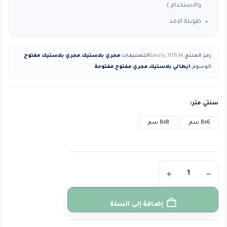
والاستخدام )
طويلة الامد
رمز المنتج:
Gahzly_117634
التصنيفات:
مجري بلاستيك
,
مجري بلاستيك مفتوح
الوسوم:
ايطالي
,
بلاستيك
,
مجري
,
مفتوح
,
مفتوحة
سنتي متر
8x6 سم
8x8 سم
إضافة إلى السلة