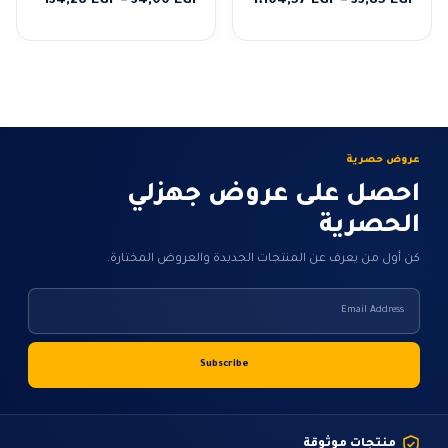
134,26
EGP
–
34,00
EGP
1.104,57
EGP
–
33,85
EGP
السعر:
السعر:
من
من
خلال
خلال
عروض حصرية
احصل على عروض جهزلي
الحصرية
كن أول من يعرف عن المنتجات الجديدة والعروض المختارة.
منتجات موثوقة