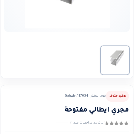
كود المنتج:
Gahzly_117634
غير متوفر
مجري ايطالي مفتوحة
( لا توجد مراجعات بعد. )
0
من ٪1$s5٪2$s