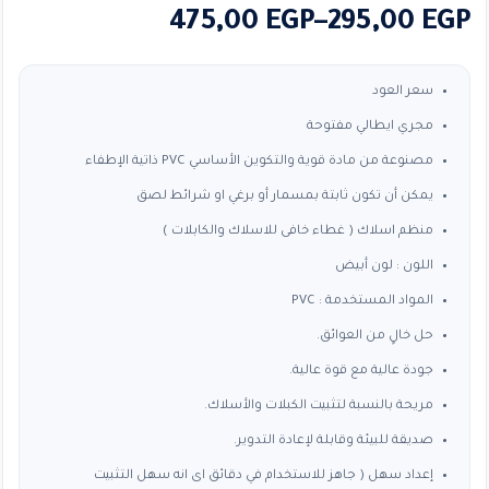
نطاق
475,00
EGP
–
295,00
EGP
السعر:
من
سعر العود
مجري ايطالي مفتوحة
خلال
مصنوعة من مادة قوية والتكوين الأساسي PVC ذاتية الإطفاء
يمكن أن تكون ثابتة بمسمار أو برغي او شرائط لصق
منظم اسلاك ( غطاء خافى للاسلاك والكابلات )
اللون : لون أبيض
المواد المستخدمة : PVC
حل خالٍ من العوائق.
جودة عالية مع قوة عالية.
مريحة بالنسبة لتثبيت الكبلات والأسلاك.
صديقة للبيئة وقابلة لإعادة التدوير.
إعداد سهل ( جاهز للاستخدام في دقائق اى انه سهل التثبيت