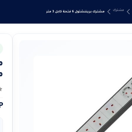
مشترك
مشترك بريننشتول 6 فتحة كابل 3 متر
م
0
م
P