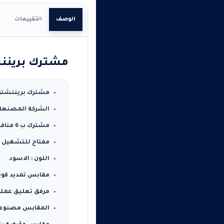
الوصف
التقييمات
مشترك بريننشتول 6 فتحة 
مشترك بريننشتول كا
الشركة المصنعة 
مشترك ب 6 منافذ
مفتاح للتشغيل و
اللون : الاسود
مقابس تمديد قوي
مرفق تعليق عمل
المقابس مصنوعة 