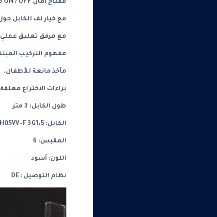
مفتاح أمان ON / OFF مضيء ثنائي القطب.
مع خيار لف الكابل حول
مع مرفق تعليق عملي.
مفهوم التركيب المبتك
مآخذ مانعة للأطفال.
براءات الاختراع معلقة.
طول الكابل: 3 متر
الكابل: H05VV-F 3G1،5
المقبس: 6
اللون: أسود
نظام التوصيل: DE