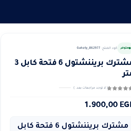
متوفر
كود المنتج:
Gahzly_862977
مشترك بريننشتول 6 فتحة كابل 3
تر
( لا توجد مراجعات بعد. )
ن ٪1$s5٪2$s
1.900,00
EG
مشترك بريننشتول 6 فتحة كابل