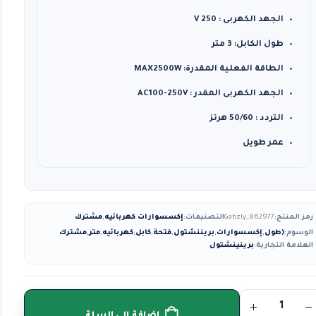
الجهد الكهربى : 250 V
طول الكابل: 3 متر
الطاقة الفعلية المقدرة: MAX2500W
الجهد الكهربى المقدر : AC100-250V
التردد : 50/60 هرتز
عمر طويل
رمز المنتج:
Gahzly_862977
التصنيفات:
إكسسوارات كهربائيه
,
مشترك
الوسوم:
(طول
,
إكسسوارات
,
بريننشتول
,
فتحة
,
كابل
,
كهربائيه
,
متر
,
مشترك
العلامة التجارية:
برينينشتول
إضافة إلى السلة