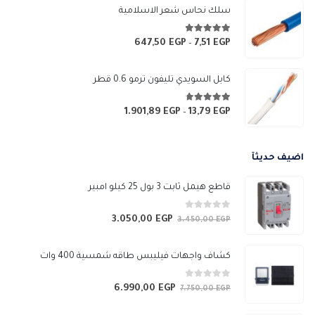
من
سلك نحاس شعر الاسلامية
خلال
4.83
من 5
647,50
EGP
7,51
EGP
نطاق
–
السعر:
من
كابل السويدي تليفون ترمو 0.6 قطر
خلال
4.67
من 5
1.901,89
EGP
13,79
EGP
نطاق
–
السعر:
من
اضيف حديثآ
خلال
قاطع هيمل ثابت 3 بول 25 كيلو امبير
0
من 5
3.050,00
EGP
السعر
السعر
3.450,00
EGP
الأصلي
الحالي
هو:
هو:
كشاف واجهات فيليبس طاقه شمسية 400 وات
3.050,00 EGP.
3.450,00 EGP.
0
من 5
6.990,00
EGP
السعر
السعر
7.750,00
EGP
الأصلي
الحالي