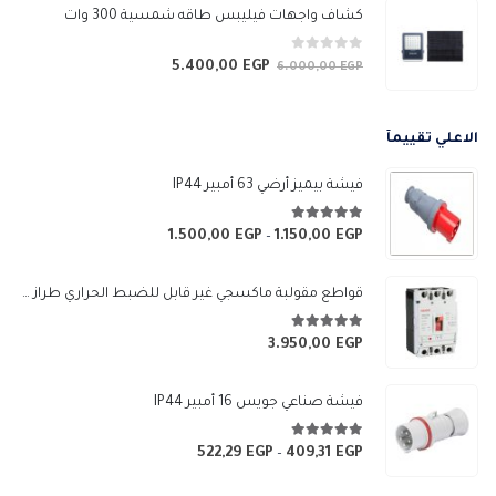
هو:
هو:
كشاف واجهات فيليبس طاقه شمسية 300 وات
6.990,00 EGP.
7.750,00 EGP.
0
من 5
5.400,00
EGP
السعر
السعر
6.000,00
EGP
الأصلي
الحالي
هو:
هو:
الاعلي تقييمآ
5.400,00 EGP.
6.000,00 EGP.
فيشة بيميز أرضي 63 أمبير IP44
5.00
من 5
1.500,00
EGP
1.150,00
EGP
نطاق
–
السعر:
من
قواطع مقولبة ماكسجي غير قابل للضبط الحراري طراز (SGM3-250L)
خلال
5.00
من 5
3.950,00
EGP
فيشة صناعي جويس 16 أمبير IP44
5.00
من 5
522,29
EGP
409,31
EGP
نطاق
–
السعر: