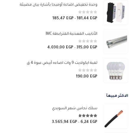
وحدة تخفيض اضاءة أوميجا بأشارة بيان مضيئة
0
من 5
185,47
EGP
181,44
EGP
نطاق
–
السعر:
من
الأنابيب المعدنية المترابطة IMC
خلال
0
من 5
4.030,00
EGP
315,00
EGP
نطاق
–
السعر:
من
لمبة ايكولايت 9 وات اضاءه أبيض عبوة 4 ق
خلال
0
من 5
190,00
EGP
الاكثر مبيعآ
سلك نحاس شعر السويدي
4.67
من 5
3.565,94
EGP
6,24
EGP
نطاق
–
السعر: