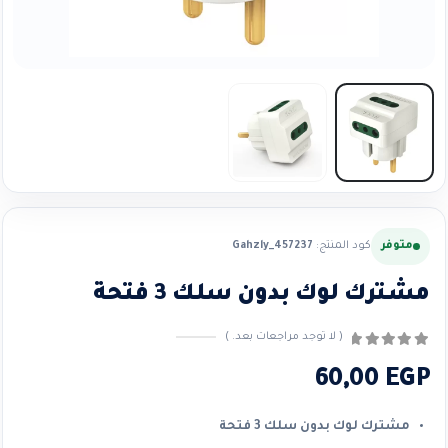
متوفر
كود المنتج:
Gahzly_457237
مشترك لوك بدون سلك 3 فتحة
( لا توجد مراجعات بعد. )
0
من ٪1$s5٪2$s
60,00
EGP
مشترك لوك بدون سلك 3 فتحة