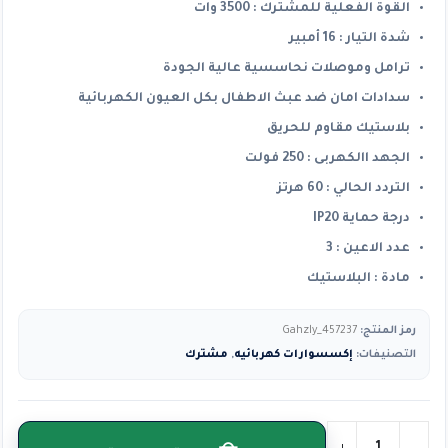
القوة الفعلية للمشترك : 3500 وات
شدة التيار : 16 أمبير
ترامل وموصلات نحاسسية عالية الجودة
سدادات امان ضد عبث الاطفال بكل العيون الكهربائية
بلاستيك مقاوم للحريق
الجهد االكهربى :
250 فولت
التردد الحالي :
60 هرتز
درجة حماية IP20
عدد الاعين : 3
مادة : البلاستيك
رمز المنتج:
Gahzly_457237
التصنيفات:
إكسسوارات كهربائيه
,
مشترك