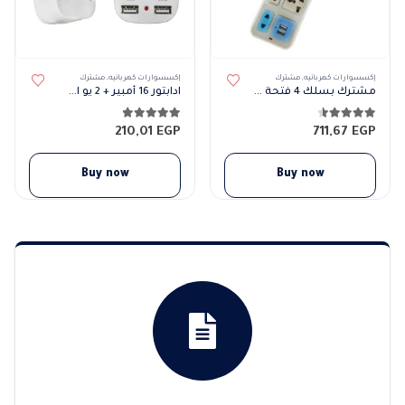
إكسسوارات كهربائيه
,
مشترك
إكسسوارات كهربائيه
,
مشترك
مشترك بسلك 4 فتحة + 4 عادة + 2USB بالمفتاح
ادابتور 16 أمبير + 2 يو اس بي
4.44
من 5
4.88
من 5
210,01
EGP
711,67
EGP
Buy now
Buy now