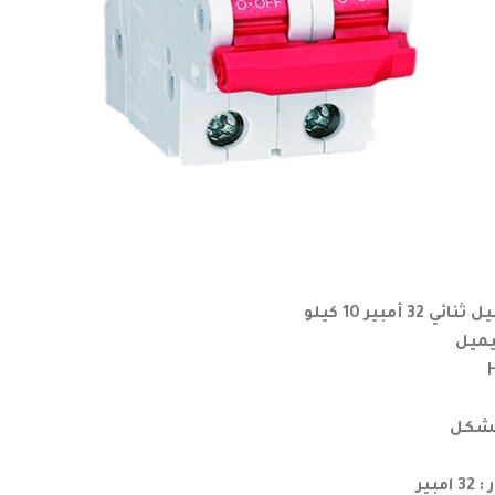
أمبير 10 كيلو
يميل
لشكل
بير