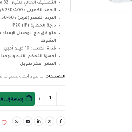
التصنيف الحالي للتيار : 32 امبير
الجهد الكهربى : 230/400 فولت ~
التردد المقدر (هرتز) : 50/60 هرتز
درجة الحماية (IP) IP20
متوافق مع توصيل الإمداد م
الشوكة
قدرة الكسر : 10 كيلو أمبير
أجهزة التحكم الآلية والوحدا
العمر : عمر طويل
التصنيفات:
قواطع و أجهزة تحكم
,
قواط
إضافة إلى ا