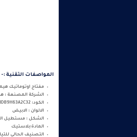
المواصفات التقنية :-
مفتاح اوتوماتيك هيميل ثنائي 32 
الشركة المصنعة : ه
الكود: HDB9H63A2C32
الالوان : الابيض
الشكل : مستطيل ا
المادة:بلاستيك
التصنيف الحالي للتيار : 32 ام