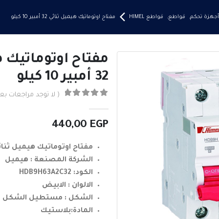
أجهزة تحكم
,
قواطع
,
قواطع HIMEL
مفتاح اوتوماتيك هيميل ثنائي 32 أمبير 10 كيلو
مفتاح اوتوماتيك ه
32 أمبير 10 كيلو
( لا توجد مراجعات بعد
0
من ٪1$s5٪2$s
440,00
EGP
مفتاح اوتوماتيك هيميل ثنائي 32 أمبير 10 ك
الشركة المصنعة : هيميل
الكود: HDB9H63A2C32
الالوان : الابيض
الشكل : مستطيل الشكل
المادة:بلاستيك