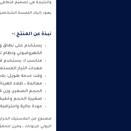
والنتيجة هي تصميم منطقي 
يعود إليك اللمسة الشخصية ، 
نبذة عن المنتج :-
يستخدم على نطاق وا
الكهروضوئي ونظام تول
مناسب لـ: يستخدم قاط
معدات التيار المستمر 
وقت خدمة طويل: بلا
معالجة ، طلاء كهربائي
الحجم الصغير: وزن قاط
صغيرة الحجم وخفيفة ا
جودة عالية واحترافية
مصنوع من البلاستيك الحراري
البولي كربونات ، ومرن لتحم