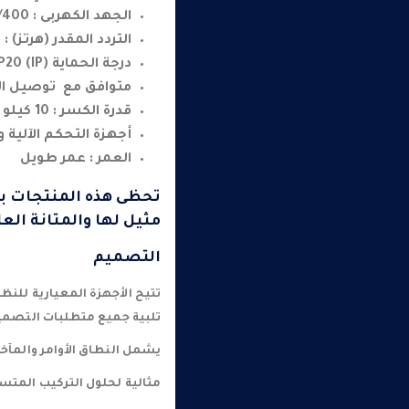
الجهد الكهربى : 230/400 فولت ~
التردد المقدر (هرتز) : 50/60 هرتز
درجة الحماية (IP) IP20
متوافق مع توصيل الإ
قدرة الكسر : 10 كيلو أمبير
أجهزة التحكم الآلية و
العمر : عمر طويل
تحظى هذه المنتجات بتق
مثيل لها والمتانة العا
التصميم
تتيح الأجهزة المعيارية للنظ
تلبية جميع متطلبات التصميم
يشمل النطاق الأوامر والمآخذ
مثالية لحلول التركيب المتس