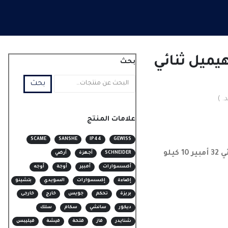
يميل ثنائي
بحث
بحث
. )
علامات المنتج
SCAME
SANSHE
IP44
GEWISS
يلو
SCHNEIDER
أجهزة
أرضي
أكسسوارات
أمبير
أوجة
أوجه
إضاءة
إكسسوارات
السويدي
بتشينو
بريزة
تحكم
جويس
خارج
خارجى
ديكور
سانشي
سكام
سلك
شنايدر
فاز
فتحة
فيشة
فيليبس