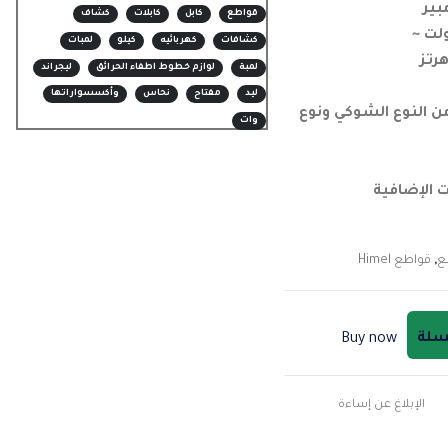
قواطع
كابل
كابلات
كشاف
كشافات
كهربائيه
كيلو
لمبات
لمبة
لوازم خطوط اطفاء الحرائق
ليجراند
ليد
مفتاح
نحاس
وأكسسواراتها
ن النوع الشوكي ونوع
وات
ت الإضافية
ع
,
قواطع Himel
لسلة
Buy now
الإبلاغ عن إساءة