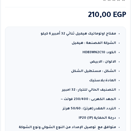
0
من ٪1$s5٪2$s
210,00
EGP
مفتاح اوتوماتيك هيميل ثنائي 32 أمبير 6 كيلو
الشركة المصنعة : هيميل
الكود: HDB3WN2C10
الالوان : الابيض
الشكل : مستطيل الشكل
المادة:بلاستيك
التصنيف الحالي للتيار : 32 امبير
الجهد الكهربى : 230/400 فولت ~
التردد المقدر (هرتز) : 50/60 هرتز
درجة الحماية (IP) IP20
متوافق مع توصيل الإمداد من النوع الشوكي ونوع الشوكة