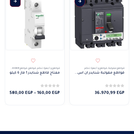
هناك العديد من الأشكال المختلفة لهذا المنتج. يمكن 
قواطع مقولبة
,
قواطع و أجهزة تحكم
قواطع و أجهزة تحكم
,
قواطع
,
قواطع SCHNEIDER
قواطع مقولبة شنايدر ان اس اكس ميكرو 5.2 اي 100 بي 4 فاز
مفتاح قاطع شنايدر 1 فاز 6 كيلو
0
من 5
0
من 5
نطاق
580,00
EGP
–
160,00
EGP
36.970,99
EGP
السعر
من
خلال