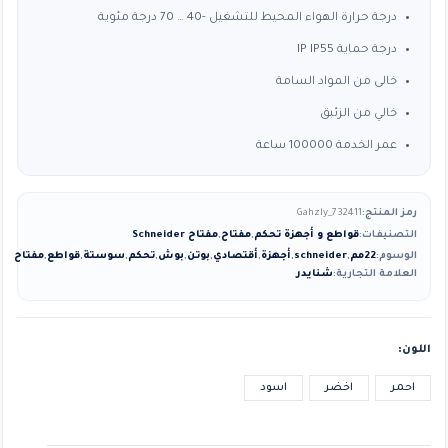
درجة حرارة الهواء المحيط للتشغيل -40 … 70 درجة مئوية
درجة حماية IP IP55
خالى من المواد السامة
خالي من الزئبق
عمر الخدمة 100000 ساعة
رمز المنتج:
Gahzly_732411
التصنيفات:
قواطع و أجهزة تحكم
,
مفتاح
,
مفتاح Schneider
الوسوم:
22مم
,
schneider
,
أجهزة
,
أقتصادي
,
بوتن
,
بوش
,
تحكم
,
سوستة
,
قواطع
,
مفتاح
العلامة التجارية:
شنايدر
اللون
احمر
اخضر
اسود