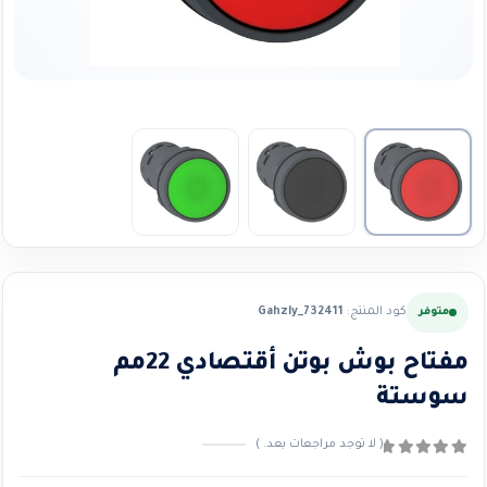
كود المنتج:
Gahzly_732411
متوفر
مفتاح بوش بوتن أقتصادي 22مم
سوستة
( لا توجد مراجعات بعد. )
0
من ٪1$s5٪2$s