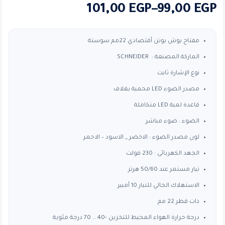
نطاق
101,00
EGP
–
99,00
EGP
السعر:
من
مفتاح بوش بوتن أقتصادي 22مم سوستة
الماركة المصنعة : SCHNEIDER
خلال
نوع الإشارة ثابت
مصدر الضوء LED محمية بغلاف
قاعدة لمبة LED متكاملة
الضوء : ضوء مباشر
لون مصدر الضوء : الاخضر _ الاسود – الاحمر
الجهد الكهربائى : 230 فولت
تيار مستمر عند 50/60 هرتز
الاستهلاك الحالي للتيار 10 أمبير
ذات قطر 22 مم
درجة حرارة الهواء المحيط للتخزين -40 … 70 درجة مئوية