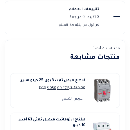
تقييمات العملاء
—
0 تقييم · 0 مراجعة
كن أول من يقيّم هذا المنتج.
قد يناسبك أيضاً
منتجات مشابهة
قاطع هيمل ثابت 3 بول 25 كيلو امبير
السعر
السعر
EGP
3.050,00
EGP
3.450,00
الأصلي
الحالي
عرض المنتج
هو:
هو:
3.050,00 EGP.
3.450,00 EGP.
مفتاح اوتوماتيك هيميل ثلاثي 63 أمبير
10 كيلو