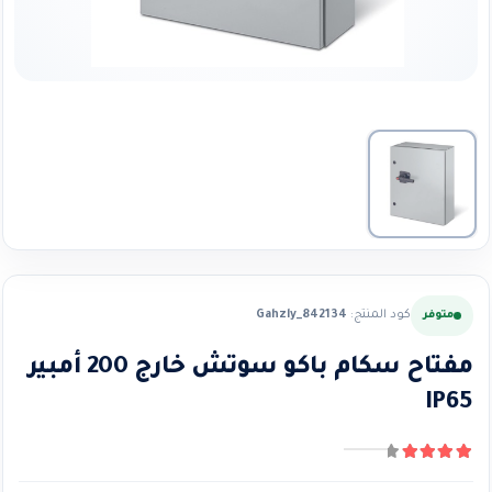
كود المنتج:
Gahzly_842134
متوفر
مفتاح سكام باكو سوتش خارج 200 أمبير
IP65
4.25
من ٪1$s5٪2$s