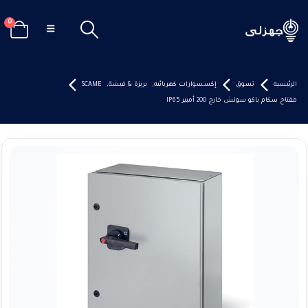
0
الرئيسيه
تسوق
إكسسوارات كهربائيه
,
بريزة & فيشة
,
SCAME
مفتاح سكام باكو سوتش خارج 200 أمبير IP65