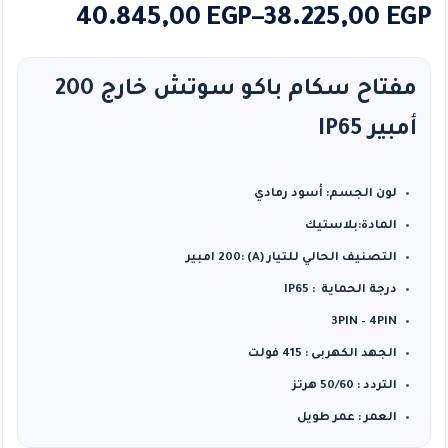
نطاق
40.845,00
EGP
–
38.225,00
EGP
السعر:
من
مفتاح سكام باكو سوتش خارج 200
أمبير IP65
خلال
لون الجسم: أسود رمادي
المادة:بلاستيك
التصنيف الحالي للتيار (A) :200 امبير
درجة الحماية : IP65
3PIN – 4PIN
الجهد الكهربى : 415 فولت
التردد : 50/60 هرتز
العمر : عمر طويل