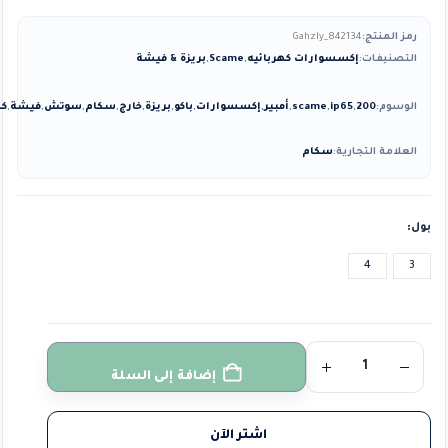
رمز المنتج:
Gahzly_842134
التصنيفات:
إكسسوارات كهربائيه
,
Scame
,
بريزة & فيشة
الوسوم:
200
,
ip65
,
scame
,
أمبير
,
إكسسوارات
,
باكو
,
بريزة
,
خارج
,
سكام
,
سوتش
,
فيشة
,
كه
العلامة التجارية:
سكام
بول
4
3
إضافة إلى السلة
اشتر الآن