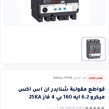
كود المنتج:
Gahzly_791128
غير متوفر
قواطع مقولبة شنايدر ان اس اكس
ميكرو 6.2 ايه 160 بي 4 فاز 25KA
( لا توجد مراجعات بعد. )