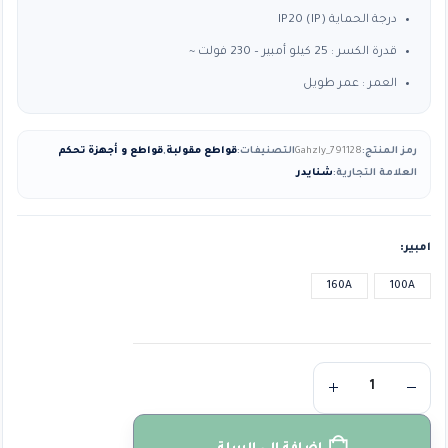
درجة الحماية (IP) IP20
قدرة الكسر : 25 كيلو أمبير – 230 فولت ~
العمر : عمر طويل
رمز المنتج:
Gahzly_791128
التصنيفات:
قواطع مقولبة
,
قواطع و أجهزة تحكم
العلامة التجارية:
شنايدر
امبير
160A
100A