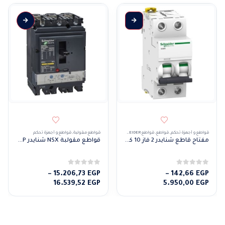
هناك العديد من الأشكال المختلفة لهذا المنتج. يمكن اختيار الخيارات على صفحة المنتج
قواطع و أجهزة تحكم
,
قواطع
,
قواطع SCHNEIDER
قواطع مقولبة
,
قواطع و أجهزة تحكم
مفتاح قاطع شنايدر 2 فاز 10 كيلو
قواطع مقولبة NSX شنايدر 25KA 3P
0
من 5
0
من 5
–
15.206,73
EGP
–
142,66
EGP
نطاق
نطاق
16.539,52
EGP
5.950,00
EGP
السعر:
السعر:
من
من
خلال
خلال