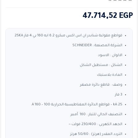
0
من ٪1$s5٪2$s
47.714,52
EGP
قواطع مقولبة شنايدر ان اس اكس ميكرو 6.2 ايه 160 بي 4 فاز 25KA
الشركة المصنعة : SCHNEIDER
الالوان : الاسود
الشكل : مستطيل الشكل
المادة:بلاستيك
وصف : قاطع دائرة مصغر
3 فاز
25 kA – قواطع الدائرة المغناطيسية الحرارية 100 – 160 A
التصنيف الحالي للتيار : 160 أمبير
الجهد الكهربى : 230/400 فولت ~
التردد المقدر (هرتز) : 50/60 هرتز