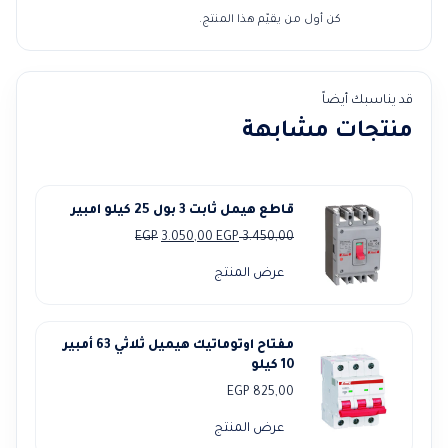
كن أول من يقيّم هذا المنتج.
قد يناسبك أيضاً
منتجات مشابهة
قاطع هيمل ثابت 3 بول 25 كيلو امبير
السعر
السعر
EGP
3.050,00
EGP
3.450,00
الأصلي
الحالي
عرض المنتج
هو:
هو:
3.050,00 EGP.
3.450,00 EGP.
مفتاح اوتوماتيك هيميل ثلاثي 63 أمبير
10 كيلو
EGP
825,00
عرض المنتج