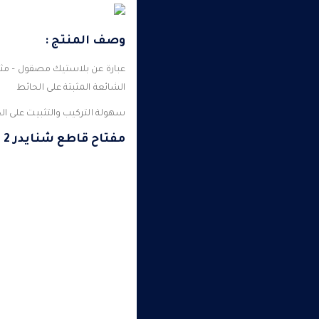
وصف المنتج :
عبارة عن بلاستيك مصقول – مثا
الشائعة المثبتة على الحائط
سهولة التركيب والتثبيت على ال
مفتاح قاطع شنايدر 2 فاز 10 كيلو