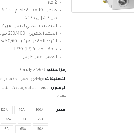
2 فاز
منحنى 10 kA – قواطع ا
من 2 A إلى 125 A
التصنيف الحالي للتيار : من 2 امبير : 125 امبير
الجهد الكهربى : 230/400 فولت ~
التردد المقدر (هرتز) : 50/60 هرتز
درجة الحماية (IP) IP20
العمر : عمر طويل
رمز المنتج:
Gahzly_272686
التصنيفات:
قواطع و أجهزة تحكم
,
قواط
الوسوم:
schneider
,
أجهزة
,
تحكم
,
شنايد
مفتاح
امبير
125A
10A
100A
32A
2A
25A
6A
63A
50A