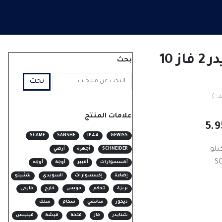
مفتاح قاطع شنايدر 2 فاز 10
بحث
بحث
. )
علامات المنتج
نطاق
5.
السعر:
SCAME
SANSHE
IP44
GEWISS
من
SCHNEIDER
أجهزة
أرضي
أكسسوارات
أمبير
أوجة
أوجه
خلال
إضاءة
إكسسوارات
السويدي
بتشينو
بريزة
تحكم
جويس
خارج
خارجى
ديكور
سانشي
سكام
سلك
شنايدر
فاز
فتحة
فيشة
فيليبس