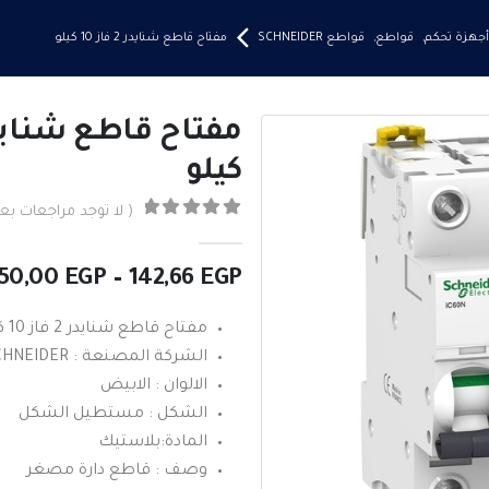
أجهزة تحكم
,
قواطع
,
قواطع SCHNEIDER
مفتاح قاطع شنايدر 2 فاز 10 كيلو
كيلو
( لا توجد مراجعات بعد
0
من ٪1$s5٪2$s
950,00
EGP
–
142,66
EGP
مفتاح قاطع شنايدر 2 فاز 10 كيلو
الشركة المصنعة : SCHNEIDER
الالوان : الابيض
الشكل : مستطيل الشكل
المادة:بلاستيك
وصف : قاطع دارة مصغر