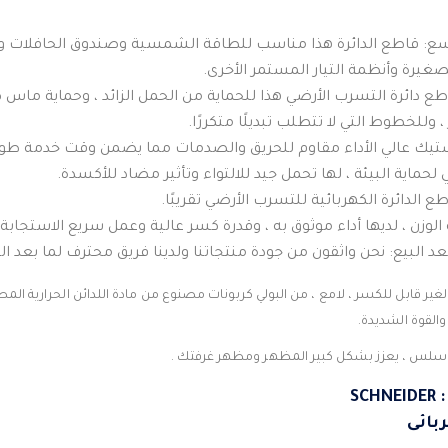
ع: قاطع الدائرة هذا مناسب للطاقة الشمسية وصندوق الحافلات و
صغيرة وأنظمة التيار المستمر الأخرى.
ع دائرة التسرب الأرضي هذا للحماية من الحمل الزائد ، وحماية ماس 
 وللخطوط التي لا تتطلب تبديلًا متكررًا.
تيك عالي الأداء مقاوم للحريق والصدمات مما يضمن وقت خدمة طوي
لحماية البيئة ، لها تحمل جيد للالتواء وتأثير مضاد للأكسدة.
 الدائرة الكهربائية للتسرب الأرضي تقريبًا.
وزن ، لديها أداء موثوق به ، وقدرة كسر عالية وعمل سريع الاستجابة.
عد البيع: نحن واثقون من جودة منتجاتنا ولدينا فريق محترف لما بعد ا
ير قابل للكسر ، لامع ، من البولي كربونات مصنوع من مادة اللدائن الحرارية المص
القوة الشديدة.
س ، يعزز بشكل كبير المظهر ومظهر غرفتك .
SC
ربائى