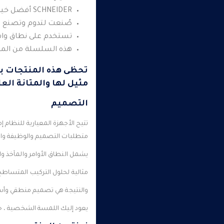
SCHNEIDER أفضل خيار ! ليس هناك قلق بشأن التفاصيل ففهو ضروري لتحقيق نتيجة مثالية.
صُنعت لتدوم وتصنع ان
تستخدم على نطاق واسع 
هذه السلسلة من المن
تحظى هذه المنتجات بتق
مثيل لها والمتانة العا
التصميم
تتيح الأجهزة المعيارية للنظام إ
متطلبات التصميم والوظيفة وال
يشمل النطاق الأوامر والمآخذ وا
مثالية لحلول التركيب المتساطح
والنتيجة هي تصميم منطقي وأس
يعود إليك اللمسة الشخصية ، حيث