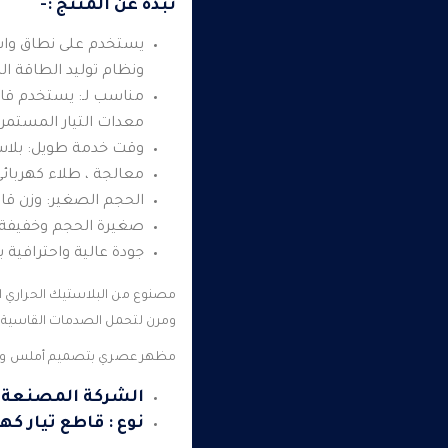
نبذة عن المنتج :-
يستخدم على نطاق واس
ونظام توليد الطاقة ال
مناسب لـ: يستخدم قاط
معدات التيار المستمر ،
وقت خدمة طويل: بلاس
معالجة ، طلاء كهربائي 
الحجم الصغير: وزن قاطع
صغيرة الحجم وخفيفة ال
جودة عالية واحترافية ب
مصنوع من البلاستيك الحراري الغ
ومرن لتحمل الصدمات القاسية و
مظهر عصري بتصميم أملس وسل
الشركة المصنعة : HNEIDER
نوع : قاطع تيار كه