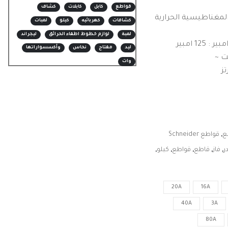
قواطع
كابل
كابلات
كشاف
لدائرة المغناطيسية الحرارية
كشافات
كهربائيه
كيلو
لمبات
لمبة
لوازم خطوط اطفاء الحرائق
ليجراند
ليد
مفتاح
نحاس
وأكسسواراتها
وات
ع
,
قواطع Schneider
ر
,
فاز
,
قاطع
,
قواطع
,
كيلو
,
20A
16A
40A
3A
80A