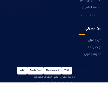
طلب عرض سعر
منصة البائعين
التسويق بالعمولة
عن جهزلي
عن جهزلي
تواصل معنا
مدونة جهزلي
طرق دفع آمنة
valU
Apple Pay
Mastercard
VISA
© 2026 جهزلي. جميع الحقوق محفوظة.
سياسة الخصوصية
الشروط والأحكام