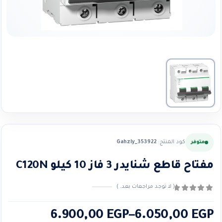
كود المنتج:
Gahzly_353922
متوفر
مفتاح قاطع شنايدر 3 فاز 10 كيلو C120N
( لا توجد مراجعات بعد. )
0
من ٪1$s5٪2$s
نطاق
6.900,00
EGP
–
6.050,00
EGP