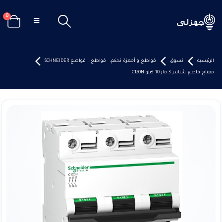
0
الرئيسيه
تسوق
قواطع و أجهزة تحكم
,
قواطع
,
قواطع SCHNEIDER
مفتاح قاطع شنايدر 3 فاز 10 كيلو C120N