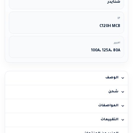
شنايدر
IP
C120H MCB
امبير
100A، 125A، 80A
الوصف
شحن
المواصفات
التقييمات