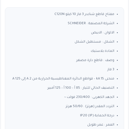
السعر:
من
مفتاح قاطع شنايدر 3 فاز 10 كيلو C120N
الشركة المصنعة : SCHNEIDER
خلال
الالوان : الابيض
الشكل : مستطيل الشكل
المادة:بلاستيك
وصف : قاطع دارة مصغر
3 فاز
منحنى 15 kA – قواطع الدائرة المغناطيسية الحرارية من 2 A إلى 125 A
التصنيف الحالي للتيار : 85 أ – 100 أ – 125 أمبير
الجهد الكهربى : 230/400 فولت ~
التردد المقدر (هرتز) : 50/60 هرتز
درجة الحماية (IP) IP20
العمر : عمر طويل