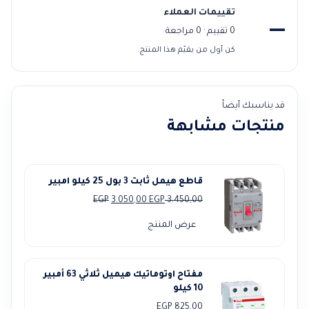
تقييمات العملاء
—
0 تقييم · 0 مراجعة
كن أول من يقيّم هذا المنتج.
قد يناسبك أيضاً
منتجات مشابهة
قاطع هيمل ثابت 3 بول 25 كيلو امبير
السعر
السعر
EGP
3.050,00
EGP
3.450,00
الأصلي
الحالي
عرض المنتج
هو:
هو:
3.050,00 EGP.
3.450,00 EGP.
مفتاح اوتوماتيك هيميل ثلاثي 63 أمبير
10 كيلو
EGP
825,00