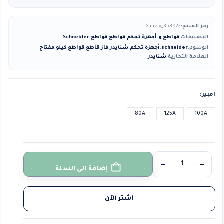
رمز المنتج:
Gahzly_353922
التصنيفات:
قواطع و أجهزة تحكم
,
قواطع
,
قواطع Schneider
الوسوم:
schneider
,
أجهزة
,
تحكم
,
شنايدر
,
فاز
,
قاطع
,
قواطع
,
كيلو
,
مفتاح
العلامة التجارية:
شنايدر
امبير
80A
125A
100A
إضافة إلى السلة
اشتر الآن