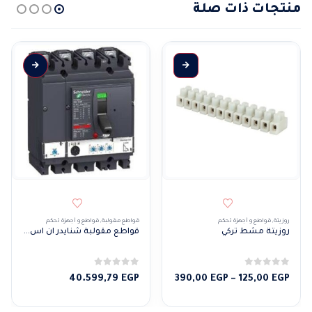
منتجات ذات صلة
هناك العديد من الأشكال المختلفة لهذا المنتج. يمكن اختيار الخيارات على صفحة المنتج
روزيتة
,
قواطع و أجهزة تحكم
قواطع مقولبة
,
قواطع و أجهزة تحكم
روزيتة مشط تركي
قواطع مقولبة شنايدر ان اس اكس ميكرو 6.2 اي 100 بي 4 فاز 25KA
0
من 5
0
من 5
نطاق
40.599,79
EGP
390,00
EGP
–
125,00
EGP
السعر:
من