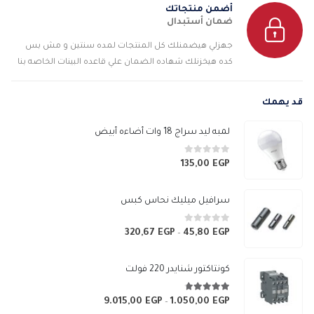
أضمن منتجاتك
ضمان أستبدال
جهزلي هيضمنلك كل المنتجات لمده سنتين و مش بس
كده هيخزنلك شهاده الضمان علي قاعده البينات الخاصه بنا
قد يهمك
لمبه ليد سراج 18 وات أضاءه أبيض
0
من 5
135,00
EGP
سرافيل ميليك نحاس كبس
0
من 5
320,67
EGP
45,80
EGP
نطاق
–
السعر:
من
كونتاكتور شنايدر 220 فولت
خلال
4.67
من 5
9.015,00
EGP
1.050,00
EGP
نطاق
–