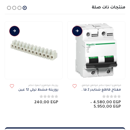
منتجات ذات صلة
هناك العديد من الأشكال المختلفة لهذا المنتج. يمكن اختيار الخيارات على صفحة المنتج
قواطع و أجهزة تحكم
,
قواطع
,
قواطع SCHNEIDER
روزيتة
,
قواطع و أجهزة تحكم
مفتاح قاطع شنايدر 2 فاز 10 كيلو C120N
روزيتة مشط تركي 12 عين
0
من 5
0
من 5
240,00
EGP
–
4.580,00
EGP
نطاق
5.950,00
EGP
السعر:
من
خلال