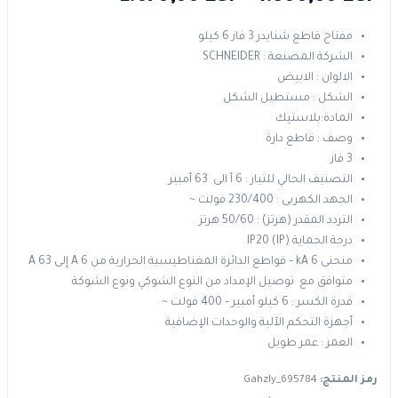
السعر:
مفتاح قاطع شنايدر 3 فاز 6 كيلو
من
الشركة المصنعة : SCHNEIDER
الالوان : الابيض
الشكل : مستطيل الشكل
خلال
المادة:بلاستيك
وصف : قاطع دارة
3 فاز
التصنيف الحالي للتيار : 6 أ الى 63 أمبير
الجهد الكهربى : 230/400 فولت ~
التردد المقدر (هرتز) : 50/60 هرتز
درجة الحماية (IP) IP20
منحنى 6 kA – قواطع الدائرة المغناطيسية الحرارية من 6 A إلى 63 A
متوافق مع توصيل الإمداد من النوع الشوكي ونوع الشوكة
قدرة الكسر : 6 كيلو أمبير – 400 فولت ~
أجهزة التحكم الآلية والوحدات الإضافية
العمر : عمر طويل
رمز المنتج:
Gahzly_695784