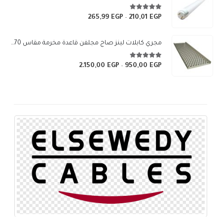
5.00
من 5
265,99
EGP
210,01
EGP
نطاق
–
السعر:
من
مجري كابلات لينز صاج مجلفن قاعدة مخرمة مقاس 70×10 سم
خلال
5.00
من 5
2.150,00
EGP
950,00
EGP
نطاق
–
السعر:
من
خلال