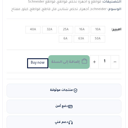
التصنيفات:
قواطع و أجهزة تحكم
,
قواطع
,
قواطع Schneider
الوسوم:
schneider
,
أجهزة
,
تحكم
,
شنايدر
,
فاز
,
قاطع
,
قواطع
,
كيلو
,
مفتاح
امبير
40A
32A
25A
16A
10A
6A
63A
50A
إضافة إلى السلة
Buy now
منتجات موثوقة
دفع آمن
دعم فني