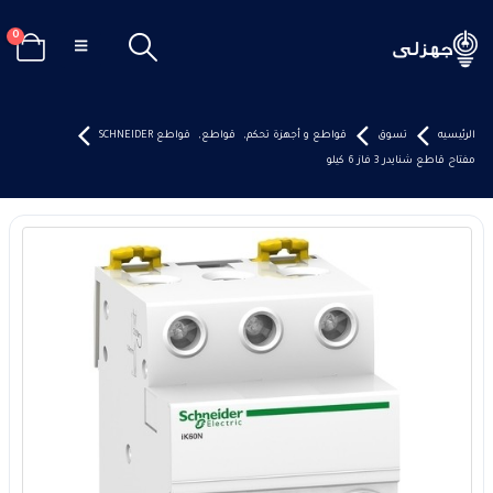
0
الرئيسيه
تسوق
قواطع و أجهزة تحكم
,
قواطع
,
قواطع SCHNEIDER
مفتاح قاطع شنايدر 3 فاز 6 كيلو