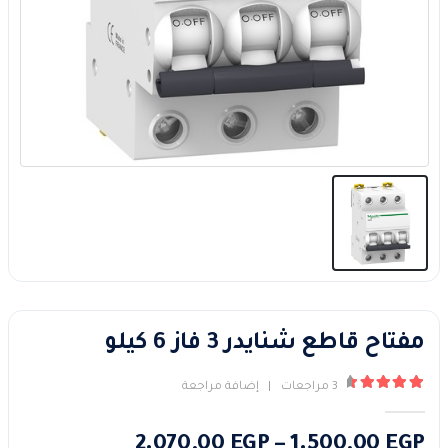
مفتاح قاطع شنايدر 3 فاز 6 كيلو
3
مراجعات
|
إضافة مراجعة
4.67
من ٪1$s5٪2$s
نطاق
2.070,00
EGP
–
1.500,00
EGP