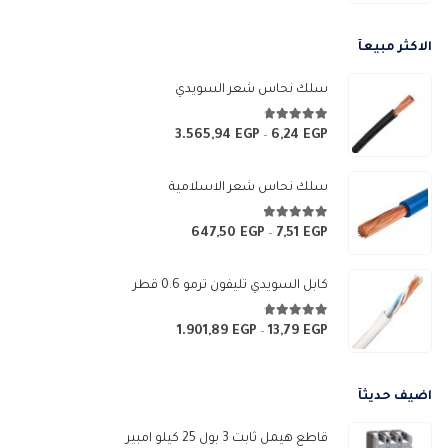
السعر:
من
الاكثر مبيعآ
خلال
سلك نحاس شعر السويدي
4.67
من 5
3.565,94
EGP
6,24
EGP
نطاق
–
السعر:
من
سلك نحاس شعر الاسلامية
خلال
4.83
من 5
647,50
EGP
7,51
EGP
نطاق
–
السعر:
من
كابل السويدي تليفون ترمو 0.6 قطر
خلال
4.67
من 5
1.901,89
EGP
13,79
EGP
نطاق
–
السعر:
من
اضيف حديثآ
خلال
قاطع هيمل ثابت 3 بول 25 كيلو امبير