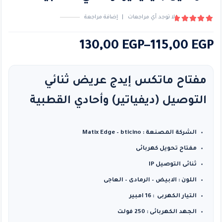
لا توجد أي مراجعات
|
إضافة مراجعة
5.00
من ٪1$s5٪2$s
نطاق
130,00
EGP
–
115,00
EGP
السعر:
من
مفتاح ماتكس إيدج عريض ثنائي
التوصيل (ديفياتير) وأحادي القطبية
خلال
الشركة المصنعة : Matix Edge – bticino
مفتاح تحويل كهربائى
ثنائى التوصيل IP
اللون : الابيض – الرمادى – العاجى
التيار الكهربى : 16 امبير
الجهد الكهربائى : 250 فولت