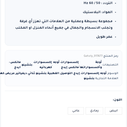
التردد : 50 / 60 Hz
المواد: البلاستيك
مجموعة بسيطة وعملية من العلامات التي تعزز أي غرفة
وتجلب الانسجام والجمال في جميع أنحاء المنزل او المكتب
عمر طويل
رمز المنتج:
Gahzly_917477
أوجة
إكسسوارات أوجه
إكسسوارات
ماتكس-
التصنيفات:
,
,
,
بتشينو
,
وأكسسواراتها
ماتكس إيدج
كهربائيه
ايدج
الوسوم:
أوجه
,
إكسسوارات
,
إيدج
,
التوصيل
,
القطبية
,
بتشينو
,
ثنائي
,
ديفياتير
,
عريض
,
كهر
العلامة التجارية:
بتشينو
اللون
ابيض
رمادي
عاجي