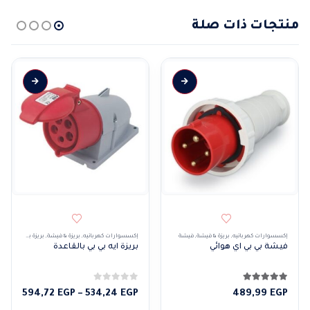
منتجات ذات صلة
إكسسوارات كهربائيه
,
بريزة & فيشة
,
فيشة
إكسسوارات كهربائيه
,
بريزة & فيشة
,
بريزة بقاعدة
فيشة بي بي اي هوائي
بريزة ايه بي بي بالقاعدة
5.00
من 5
0
من 5
نطاق
594,72
EGP
–
534,24
EGP
489,99
EGP
السعر