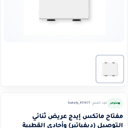
كود المنتج:
Gahzly_917477
متوفر
مفتاح ماتكس إيدج عريض ثنائي
التوصيل (ديفياتير) وأحادي القطبية