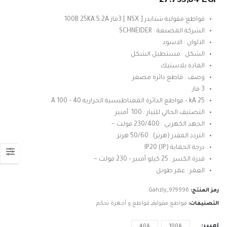
27.733,84
EGP
قواطع مقولبة شنايدر [ NSX ] 3فاز 100B 25KA 5.2A
الشركة المصنعة : SCHNEIDER
الالوان : الاسود
الشكل : مستطيل الشكل
المادة:بلاستيك
وصف : قاطع دائرة مصغر
3 فاز
25 kA – قواطع الدائرة المغناطيسية الحرارية 40 – 100 A
التصنيف الحالي للتيار : 100 أمبير
الجهد الكهربى : 230/400 فولت ~
التردد المقدر (هرتز) : 50/60 هرتز
درجة الحماية (IP) IP20
قدرة الكسر : 25 كيلو أمبير – 230 فولت ~
العمر : عمر طويل
رمز المنتج:
Gahzly_979996
التصنيفات:
قواطع مقولبة
,
قواطع و أجهزة تحكم
امبير
40A
100A