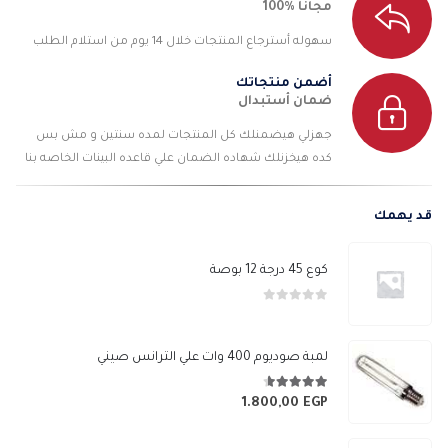
مجانآ %100
سهوله أسترجاع المنتجات خلال 14 يوم من استلام الطلب
أضمن منتجاتك
ضمان أستبدال
جهزلي هيضمنلك كل المنتجات لمده سنتين و مش بس
كده هيخزنلك شهاده الضمان علي قاعده البينات الخاصه بنا
قد يهمك
كوع 45 درجة 12 بوصة
0
من 5
لمبة صوديوم 400 وات علي الترانس صيني
4.56
من 5
1.800,00
EGP