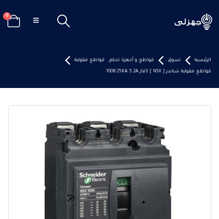
0
الرئيسيه
تسوق
قواطع و أجهزة تحكم
,
قواطع مقولبة
قواطع مقولبة شنايدر [ NSX ] 3فاز 100B 25KA 5.2A