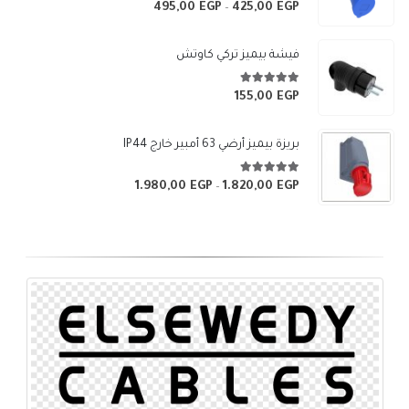
5.00
من 5
495,00
EGP
425,00
EGP
نطاق
–
السعر:
من
فيشة بيميز تركي كاوتش
خلال
5.00
من 5
155,00
EGP
بريزة بيميز أرضي 63 أمبير خارج IP44
5.00
من 5
1.980,00
EGP
1.820,00
EGP
نطاق
–
السعر:
من
خلال