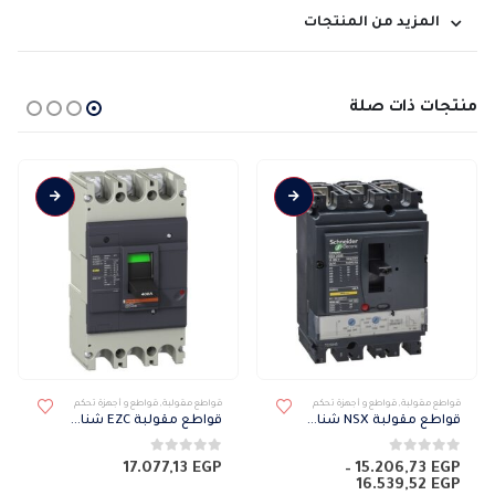
المزيد من المنتجات
منتجات ذات صلة
قواطع مقولبة
,
قواطع و أجهزة تحكم
قواطع مقولبة
,
قواطع و أجهزة تحكم
قواطع مقولبة NSX شنايدر 25KA 3P
قواطع مقولبة EZC شنايدر غير قابة للظبط 50KA 3P
0
من 5
0
من 5
17.077,13
EGP
–
15.206,73
EGP
نطاق
16.539,52
EGP