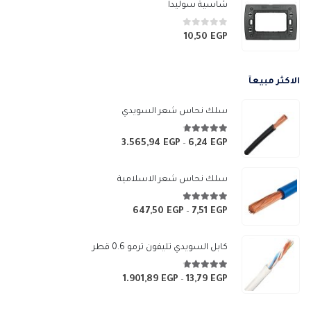
شاسية سوليدا
0
من 5
10,50
EGP
الاكثر مبيعآ
سلك نحاس شعر السويدي
4.67
من 5
3.565,94
EGP
6,24
EGP
نطاق
–
السعر:
من
سلك نحاس شعر الاسلامية
خلال
4.83
من 5
647,50
EGP
7,51
EGP
نطاق
–
السعر:
من
كابل السويدي تليفون ترمو 0.6 قطر
خلال
4.67
من 5
1.901,89
EGP
13,79
EGP
نطاق
–
السعر: