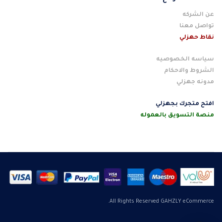
عن الشركه
تواصل معنا
نقاط حهزلي
سياسه الخصوصيه
الشروط والاحكام
مدونه جهزلي
افتح متجرك بجهزلي
منصة التسويق بالعموله
All Rights Reserved GAHZLY eCommerce.