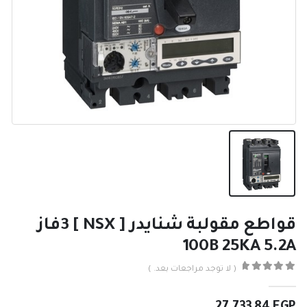
قواطع مقولبة شنايدر [ NSX ] 3فاز
100B 25KA 5.2A
( لا توجد مراجعات بعد. )
0
من ٪1$s5٪2$s