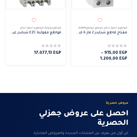
قواطع و أجهزة تحكم
,
قواطع
,
قواطع SCHNEIDER
قواطع مقولبة
,
قواطع و أجهزة تحكم
مفتاح قاطع شنايدر 2 فاز 6 كيلو
قواطع مقولبة EZC شنايدر غير قابة للظبط 50KA 3P
0
من 5
0
من 5
17.077,13
EGP
–
915,00
EGP
نطاق
1.200,00
EGP
السعر:
من
خلال
عروض حصرية
احصل على عروض جهزلي
الحصرية
كن أول من يعرف عن المنتجات الجديدة والعروض المختارة.