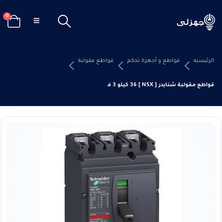
0
الرئيسيه
قواطع و أجهزة تحكم
قواطع مقولبة
قواطع مقولبة شنايدر [ NSX ] 36 كيلو 3 فاز ميكرو 6.2 A 100 F