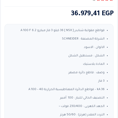
4.33
من ٪1$s5٪2$s
36.979,41
EGP
قواطع مقولبة شنايدر [ NSX ] 36 كيلو 3 فاز ميكرو 6.2 A 100 F
الشركة المصنعة : SCHNEIDER
الالوان : الاسود
الشكل : مستطيل الشكل
المادة:بلاستيك
وصف : قاطع دائرة مصغر
3 فاز
36 kA – قواطع الدائرة المغناطيسية الحرارية 40 – 100 A
التصنيف الحالي للتيار : 100 أمبير
الجهد الكهربى : 230/400 فولت ~
التردد المقدر (هرتز) : 50/60 هرتز