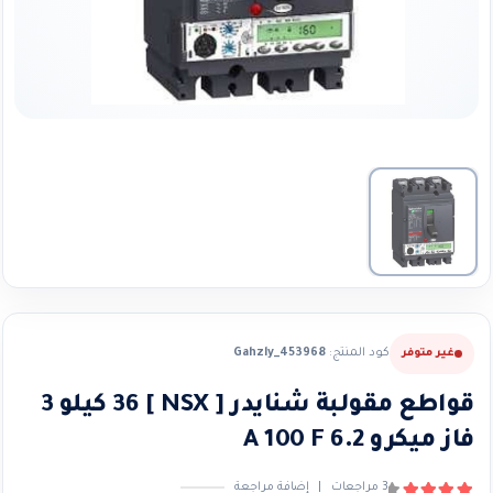
كود المنتج:
Gahzly_453968
غير متوفر
قواطع مقولبة شنايدر [ NSX ] 36 كيلو 3
فاز ميكرو 6.2 A 100 F
3
مراجعات
|
إضافة مراجعة