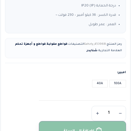
درجة الحماية (IP) IP20
قدرة الكسر : 36 كيلو أمبير – 230 فولت ~
العمر : عمر طويل
رمز المنتج:
Gahzly_453968
التصنيفات:
قواطع مقولبة
,
قواطع و أجهزة تحكم
العلامة التجارية:
شنايدر
امبير
40A
100A