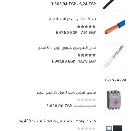
4.67
من 5
3.565,94
EGP
6,24
EGP
نطاق
–
السعر:
من
سلك نحاس شعر الاسلامية
خلال
4.83
من 5
647,50
EGP
7,51
EGP
نطاق
–
السعر:
من
كابل السويدي تليفون ترمو 0.6 قطر
خلال
4.67
من 5
1.901,89
EGP
13,79
EGP
نطاق
–
السعر:
من
اضيف حديثآ
خلال
قاطع هيمل ثابت 3 بول 25 كيلو امبير
0
من 5
3.050,00
EGP
السعر
السعر
3.450,00
EGP
الأصلي
الحالي
هو:
هو:
كشاف واجهات فيليبس طاقه شمسية 400 وات
3.050,00 EGP.
3.450,00 EGP.