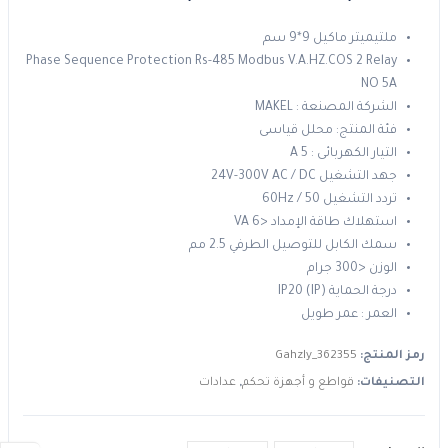
السعر:
ملتيميتر ماكيل 9*9 سم
من
Phase Sequence Protection Rs-485 Modbus V.A.HZ.COS 2 Relay
NO 5A
الشركة المصنعة : MAKEL
خلال
فئة المنتج: محلل قياسى
التيار الكهربائى : 5 A
جهد التشغيل 24V-300V AC / DC
تردد التشغيل 50 / 60Hz
استهلاك طاقة الإمداد <6 VA
سمك الكابل للتوصيل الطرفي 2.5 مم
الوزن <300 جرام
درجة الحماية (IP) IP20
العمر : عمر طويل
رمز المنتج:
Gahzly_362355
التصنيفات:
قواطع و أجهزة تحكم
,
عدادات