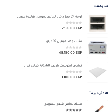
قد يهمك
لوحة 24 خط داخل الحائط سويدي بقاعدة معدن
0
من 5
2.195,00
EGP
مثبت جهد هيميل 10 كيلو
0
من 5
48.150,00
EGP
كشاف ايكولايت بلاطه 60×60 أضاءه كول
0
من 5
1.100,00
EGP
الاكثر مبيعآ
سلك نحاس شعر السويدي