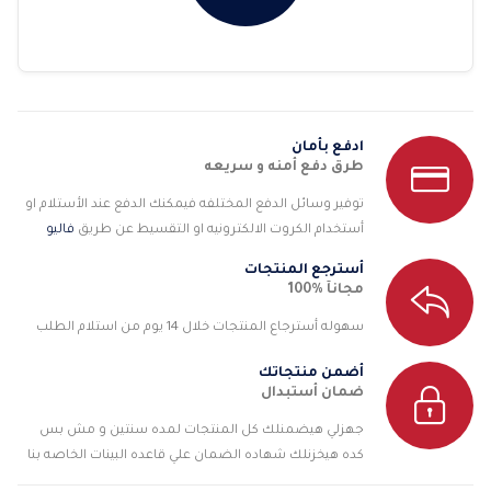
ادفع بأمان
طرق دفع أمنه و سريعه
توفير وسائل الدفع المختلفه فيمكنك الدفع عند الأستلام او
أستخدام الكروت الالكترونيه او التقسيط عن طريق
فاليو
أسترجع المنتجات
مجانآ %100
سهوله أسترجاع المنتجات خلال 14 يوم من استلام الطلب
أضمن منتجاتك
ضمان أستبدال
جهزلي هيضمنلك كل المنتجات لمده سنتين و مش بس
كده هيخزنلك شهاده الضمان علي قاعده البينات الخاصه بنا