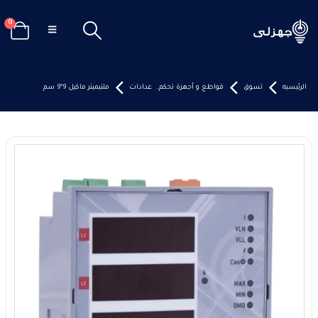
0
الرئيسيه
تسوق
قواطع و أجهزة تحكم
,
عدادات
ملتيميتر ماكيل 9*9 سم