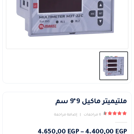
ملتيميتر ماكيل 9*9 سم
6
مراجعات
|
إضافة مراجعة
4.67
من ٪1$s5٪2$s
نطاق
4.650,00
EGP
–
4.400,00
EGP