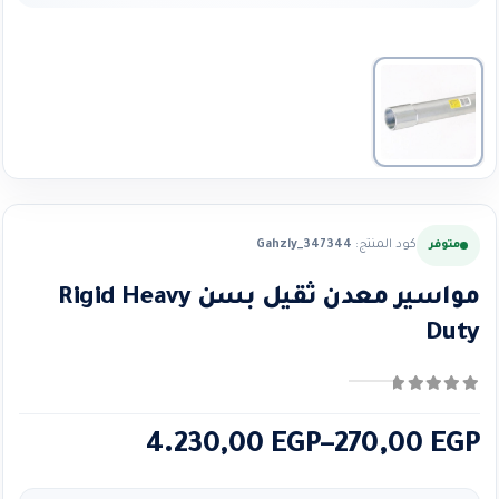
كود المنتج:
Gahzly_347344
متوفر
مواسير معدن ثقيل بسن Rigid Heavy
Duty
0
من ٪1$s5٪2$s
نطاق
4.230,00
EGP
–
270,00
EGP
السعر: