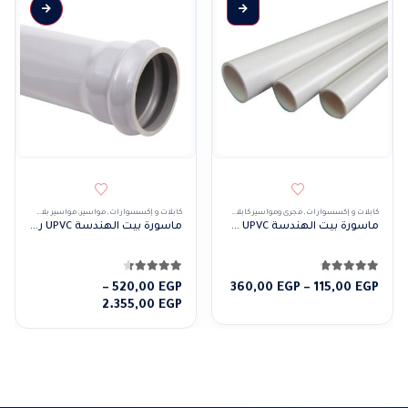
هناك العديد من الأشكال المختلفة لهذا المنتج. يمكن اختيار الخيارات على صفحة المنتج
هناك العديد من الأشكال المختلفة لهذا المنتج. يمكن 
كابلات و إكسسوارات
,
مجرى ومواسير كابلات
,
مواسير
,
مواسير بلاستيك
كابلات و إكسسوارات
,
مواسير
,
مواسير بلاستيك
ماسورة بيت الهندسة UPVC سمك ثقيل (لون أبيض)
ماسورة بيت الهندسة UPVC رأس وذيل 6 متر (لون رمادي)
4.67
من 5
4.33
من 5
نطاق
–
520,00
EGP
360,00
EGP
–
115,00
EGP
السعر:
نطاق
2.355,00
EGP
من
السعر:
من
خلال
خلال