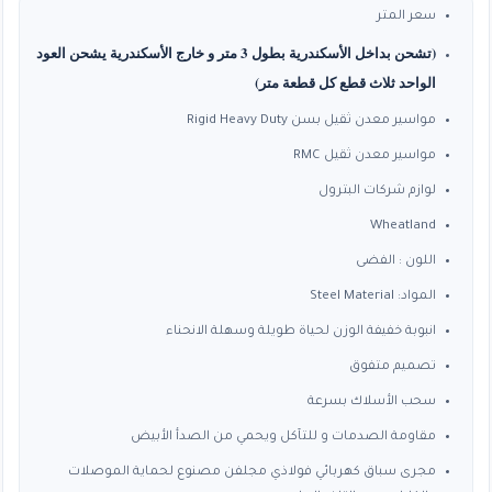
من
سعر المتر
(تشحن بداخل الأسكندرية بطول 3 متر و خارج الأسكندرية يشحن العود
خلال
الواحد ثلاث قطع كل قطعة متر)
مواسير معدن ثقيل بسن Rigid Heavy Duty
مواسير معدن ثقيل RMC
لوازم شركات البترول
Wheatland
اللون : الفضى
المواد: Steel Material
انبوبة خفيفة الوزن لحياة طويلة وسهلة الانحناء
تصميم متفوق
سحب الأسلاك بسرعة
مقاومة الصدمات و للتآكل ويحمي من الصدأ الأبيض
مجرى سباق كهربائي فولاذي مجلفن مصنوع لحماية الموصلات