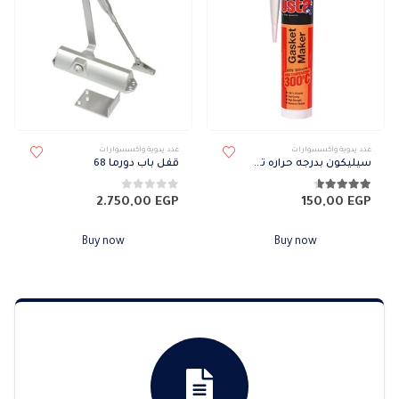
عدد يدوية وأكسسوارات
عدد يدوية وأكسسوارات
سيليكون بدرجه حراره تصل الي 300 درجة مئويه
قفل باب دورما 68
4.56
من 5
0
من 5
2.750,00
EGP
150,00
EGP
Buy now
Buy now