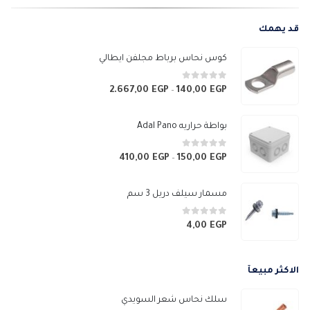
قد يهمك
كوس نحاس برباط مجلفن ايطالي
0
من 5
2.667,00
EGP
140,00
EGP
نطاق
–
السعر:
من
بواطة حراريه Adal Pano
خلال
0
من 5
410,00
EGP
150,00
EGP
نطاق
–
السعر:
من
مسمار سيلف دريل 3 سم
خلال
0
من 5
4,00
EGP
الاكثر مبيعآ
سلك نحاس شعر السويدي