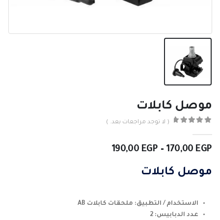
موصل كابلات
( لا توجد مراجعات بعد. )
0
من ٪1$s5٪2$s
نطاق
190,00
EGP
–
170,00
EGP
السعر:
من
موصل كابلات
خلال
الاستخدام / التطبيق: ملحقات كابلات AB
عدد الدبابيس: 2