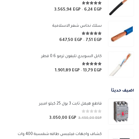
4.67
من 5
3.565,94
EGP
6,24
EGP
نطاق
–
السعر:
من
سلك نحاس شعر الاسلامية
خلال
4.83
من 5
647,50
EGP
7,51
EGP
نطاق
–
السعر:
من
كابل السويدي تليفون ترمو 0.6 قطر
خلال
4.67
من 5
1.901,89
EGP
13,79
EGP
نطاق
–
السعر:
من
اضيف حديثآ
خلال
قاطع هيمل ثابت 3 بول 25 كيلو امبير
0
من 5
3.050,00
EGP
السعر
السعر
3.450,00
EGP
الأصلي
الحالي
هو:
هو:
كشاف واجهات فيليبس طاقه شمسية 400 وات