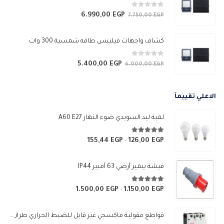
3.050,00 EGP.
3.450,00 EGP.
0
من 5
6.990,00
EGP
السعر
السعر
7.750,00
EGP
الأصلي
الحالي
هو:
هو:
كشاف واجهات فيليبس طاقه شمسية 300 وات
6.990,00 EGP.
7.750,00 EGP.
0
من 5
5.400,00
EGP
السعر
السعر
6.000,00
EGP
الأصلي
الحالي
هو:
هو:
الاعلي تقييمآ
5.400,00 EGP.
6.000,00 EGP.
لمبة ليد السويدي ضوء النهار A60 E27
5.00
من 5
155,44
EGP
126,00
EGP
نطاق
–
السعر:
من
فيشة بيميز أرضي 63 أمبير IP44
خلال
5.00
من 5
1.500,00
EGP
1.150,00
EGP
نطاق
–
السعر:
من
قواطع مقولبة ماكسجي غير قابل للضبط الحراري طراز (SGM3-250L)