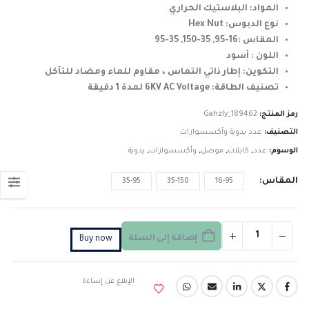
المواد: البلاستيك الحراري
نوع الدبوس: Hex Nut
المقاس :16-95, 35-150, 35-95
اللون : أسود
التكوين: إطار ذاتي التماس ، مقاوم للماء ومضاد للتآكل
تصنيف الطاقة: 6KV AC Voltage لمدة 1 دقيقة
رمز المنتج:
Gahzly_189462
التصنيف:
عدد يدوية وأكسسوارات
الوسوم:
عدد
,
كابلات
,
موصل
,
وأكسسوارات
,
يدوية
المقاس
35-95
35-150
16-95
إضافة إلى السلة
Buy now
الإبلاغ عن إساءة