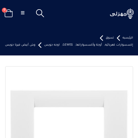
0
الرئيسيه
تسوق
إكسسوارات كهربائيه
,
أوجة وأكسسواراتها
,
GEWISS
,
اوجه جويس
وش أبيض فيرنا جويس