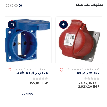
منتجات ذات صلة
إكسسوارات كهربائيه
,
بريزة & فيشة
,
بريزة دفن
إكسسوارات كهربائيه
,
بريزة & فيشة
,
بريزة دفن
بريزة ايه بي بي دفن
بريزة بي بي اي دفن شوكو 16 امبير
0
من 5
0
من 5
155,00
EGP
–
675,36
EGP
نطاق
2.923,20
EGP
السعر:
من
Buy now
خلال