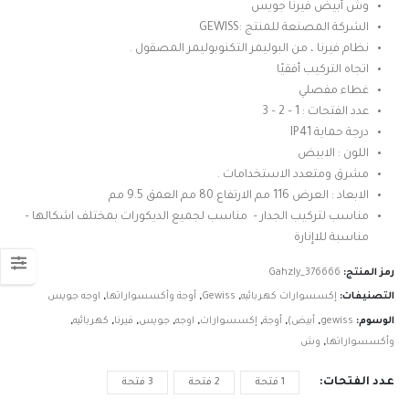
من
وش أبيض فيرنا جويس
الشركة المصنعة للمنتج :GEWISS
خلال
نظام فيرنا ، من البوليمر التكنوبوليمر المصقول .
اتجاه التركيب أفقيًا
غطاء مفصلي
عدد الفتحات : 1 – 2 – 3
درجة حماية IP41
اللون : الابيض
مشرق ومتعدد الاستخدامات .
الابعاد : العرض 116 مم الارتفاع 80 مم العمق 9.5 مم
مناسب لتركيب الجدار – مناسب لجميع الديكورات بمختلف اشكالها –
مناسبة للاإنارة
رمز المنتج:
Gahzly_376666
التصنيفات:
إكسسوارات كهربائيه
,
Gewiss
,
أوجة وأكسسواراتها
,
اوجه جويس
الوسوم:
gewiss
,
أبيض)
,
أوجة
,
إكسسوارات
,
اوجه
,
جويس
,
فيرنا
,
كهربائيه
,
وأكسسواراتها
,
وش
عدد الفتحات
1 فتحة
2 فتحة
3 فتحة