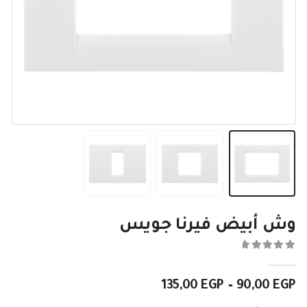
وش أبيض فيرنا جويس
0
من ٪1$s5٪2$s
نطاق
135,00
EGP
–
90,00
EGP
السعر: