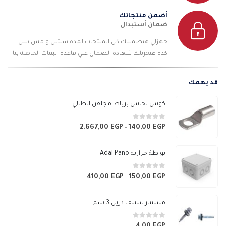
أضمن منتجاتك
ضمان أستبدال
جهزلي هيضمنلك كل المنتجات لمده سنتين و مش بس
كده هيخزنلك شهاده الضمان علي قاعده البينات الخاصه بنا
قد يهمك
كوس نحاس برباط مجلفن ايطالي
0
من 5
2.667,00
EGP
140,00
EGP
نطاق
–
السعر:
من
بواطة حراريه Adal Pano
خلال
0
من 5
410,00
EGP
150,00
EGP
نطاق
–
السعر:
من
مسمار سيلف دريل 3 سم
خلال
0
من 5