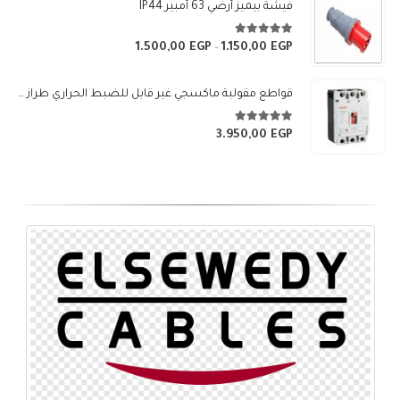
من
فيشة بيميز أرضي 63 أمبير IP44
خلال
5.00
من 5
1.500,00
EGP
1.150,00
EGP
نطاق
–
السعر:
من
قواطع مقولبة ماكسجي غير قابل للضبط الحراري طراز (SGM3-250L)
خلال
5.00
من 5
3.950,00
EGP