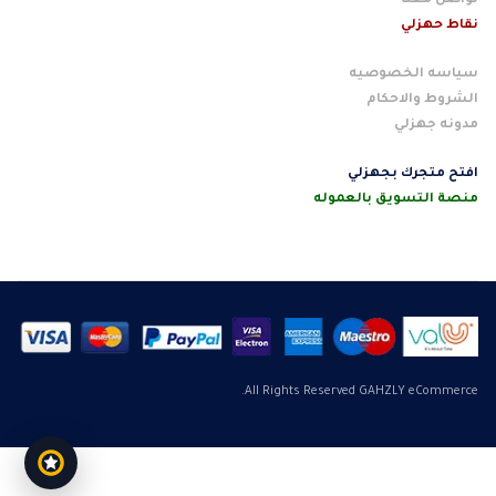
تواصل معنا
نقاط حهزلي
سياسه الخصوصيه
الشروط والاحكام
مدونه جهزلي
افتح متجرك بجهزلي
منصة التسويق بالعموله
All Rights Reserved GAHZLY eCommerce.