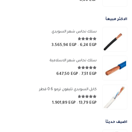
4,00
EGP
الاكثر مبيعآ
سلك نحاس شعر السويدي
4.67
من 5
3.565,94
EGP
6,24
EGP
نطاق
–
السعر:
من
سلك نحاس شعر الاسلامية
خلال
4.83
من 5
647,50
EGP
7,51
EGP
نطاق
–
السعر:
من
كابل السويدي تليفون ترمو 0.6 قطر
خلال
4.67
من 5
1.901,89
EGP
13,79
EGP
نطاق
–
السعر:
من
اضيف حديثآ
خلال