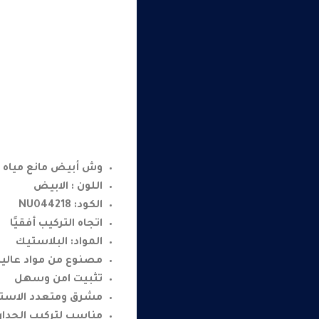
وش أبيض مانع مياه 2 فتحة نيو يونيكا شنايدر
اللون : الابيض
الكود: NU044218
اتجاه التركيب أفقيًا
المواد: البلاستيك
مصنوع من مواد عالية
تثبيت امن وسهل
مشرق ومتعدد الاستخ
مناسب لتركيب الجدار 