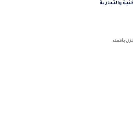
ية والتجارية
زل بأكمله.