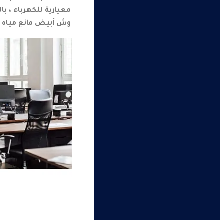
معيارية للكهرباء ، بال
وش أبيض مانع مياه 2 فتحة نيو يونيكا شنايدر