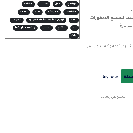
قواطع
كابل
كابلات
كشاف
.
كشافات
كهربائيه
كيلو
لمبات
سب لجميع الديكورات
لمبة
لوازم خطوط اطفاء الحرائق
ليجراند
اإنارة
ليد
مفتاح
نحاس
وأكسسواراتها
وات
شنايدر
,
أوجة وأكسسواراتها
,
لسلة
Buy now
الإبلاغ عن إساءة