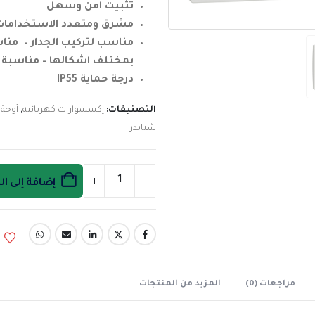
تثبيت امن وسهل
مشرق ومتعدد الاستخدامات 
مناسب لتركيب الجدار – منا
بمختلف اشكالها – مناسبة لل
درجة حماية IP55
التصنيفات:
إكسسوارات كهربائيه
,
أوجة 
شنايدر
إضافة إلى ا
مراجعات (0)
المزيد من المنتجات