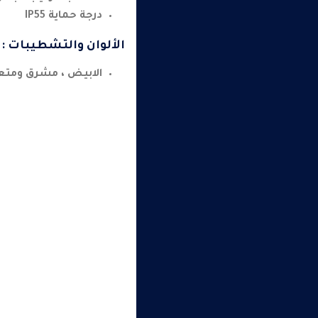
درجة حماية IP55
الألوان والتشطيبات :
الابيض ، مشرق ومتعد