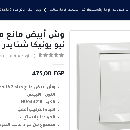
ت كهربائيه
,
أوجة وأكسسواراتها
,
شنايدر
,
أوجة شنايدر
وش أبيض مانع مياه 2 فتحة نيو يونيكا شنايدر
نيو يونيكا شنايدر
( لا توجد مراجعات بعد
0
من ٪1$s5٪2$s
475,00
EGP
وش أبيض مانع مياه 2 فتحة نيو يونيكا شنايدر
اللون : الابيض
الكود: NU044218
اتجاه التركيب أفقيًا
المواد: البلاستيك
مصنوع من مواد عالية الجود