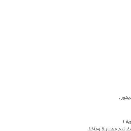
كور .
ة )
اتيح معيارية ومآخذ