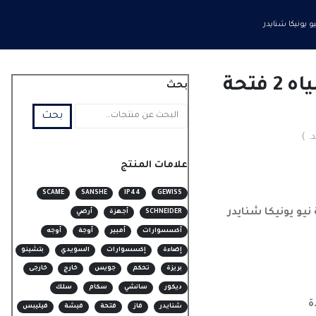
وش أبيض مانع مياه 2 فتحة
بحث
بحث
. )
علامات المنتج
SCAME
SANSHE
IP44
GEWISS
SCHNEIDER
أجهزة
أرضي
أكسسوارات
أمبير
أوجة
أوجه
إضاءة
إكسسوارات
السويدي
بتشينو
بريزة
تحكم
جويس
خارج
خارجى
ديكور
سانشي
سكام
سلك
ة
شنايدر
فاز
فتحة
فيشة
فيليبس