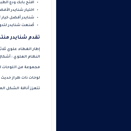
افتح بابك ودع الطب
اختيار شنايدر الأفض
شنايدر أفضل خيار 
صُنعت شنايدر لتدوم
تقدم شنايدر منتج
إطار الغطاء علوي ثلاث
النظام العلوي : أشكال
مجموعة من اللوحات الب
لوحات ذات طراز حديث ل
تتعزز أناقة الشكل الم