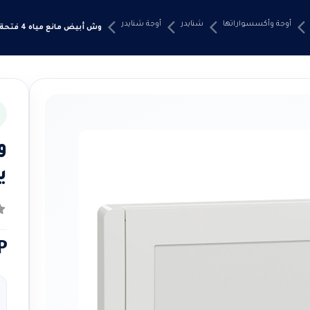
أوجة وأكسسواراتها
شنايدر
أوجة شنايدر
وش أبيض مانع مياه 4 فتحة نيو يونيكا شنايدر
ي
0
م
P