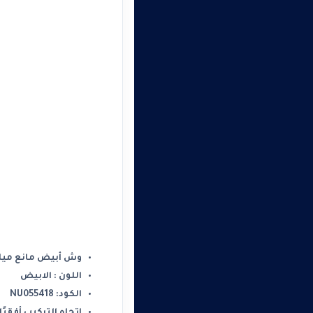
وش أبيض مانع مياه 4 فتحة نيو يونيكا شن
اللون : الابيض
الكود: NU055418
اتجاه التركيب أفقيًا