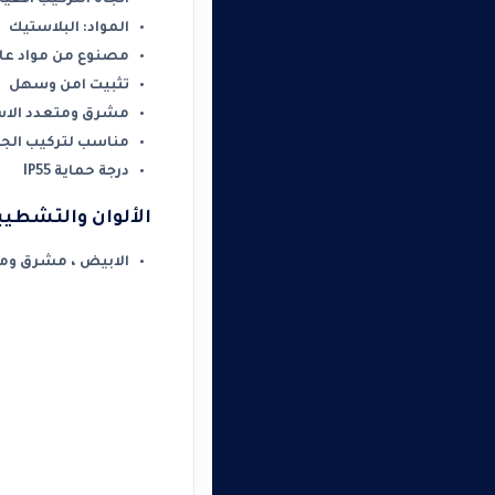
المواد: البلاستيك
مصنوع من مواد عال
تثبيت امن وسهل
مشرق ومتعدد الاس
مناسب لتركيب الجدا
درجة حماية IP55
الألوان والتشطيب
الابيض ، مشرق ومت