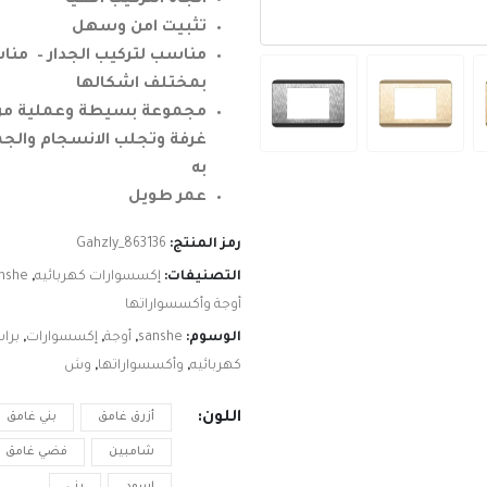
اتجاه التركيب أفقيًا
تثبيت امن وسهل
مناسب لتركيب الجدار – منا
بمختلف اشكالها
مجموعة بسيطة وعملية من ا
غرفة وتجلب الانسجام والجما
به
عمر طويل
رمز المنتج:
Gahzly_863136
التصنيفات:
إكسسوارات كهربائيه
,
nshe
أوجة وأكسسواراتها
الوسوم:
sanshe
,
أوجة
,
إكسسوارات
,
برا
كهربائيه
,
وأكسسواراتها
,
وش
اللون
أزرق غامق
بني غامق
شامبين
فضي غامق