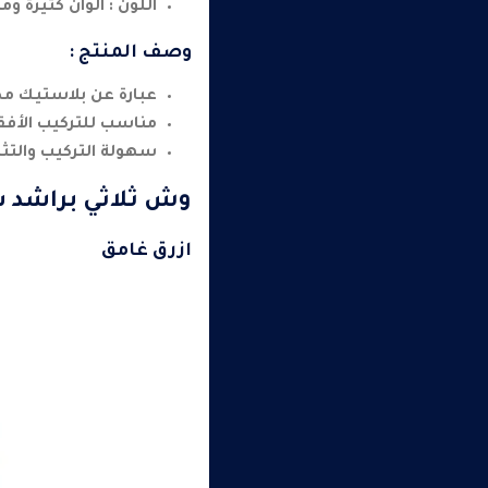
اللون : الوان كثيرة و
وصف المنتج :
عبارة عن بلاستيك مص
مناسب للتركيب الأفق
سهولة التركيب والتث
وش ثلاثي براشد 
ازرق غامق