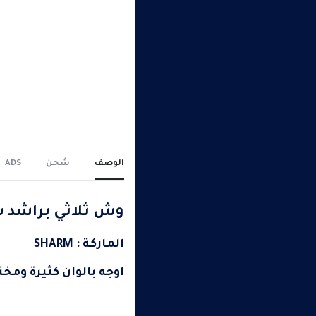
الوصف
شحن
ADS
وش ثلاثي براشد 
الماركة : SHARM
اوجه بالوان كثيرة ومخت