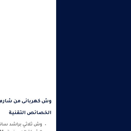
وش كهربائى من شارم –
الخصائص التقنية
وش ثلاثي براشد سا