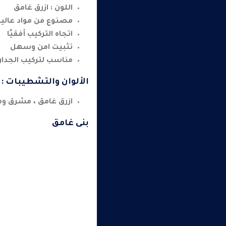
اللون : ازرق غامق
مصنوع من مواد عالية
اتجاه التركيب أفقيًا
تثبيت امن وسهل
مناسب لتركيب الجدار
الألوان والتشطيبات :
ازرق غامق ، مشرق وم
بنى غامق