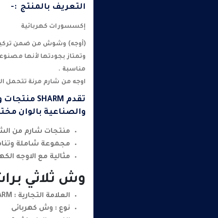
التعريف بالمنتج :-
إكسسورات كهربائية
(أوجه) وشوش من ضمن تركيبا
وتمتاز بجودتها لأنها مصنوع
مناسبة .
اوجه من شارم مرنة تتحمل ال
تقدم SHARM
والصناعية بالوان مختل
منتجات شارم من الشا
مجموعة شاملة وتنا
مثالية مع الاوجه الكه
وش ثلاثي بر
العلامة التجارية : SHARM
نوع : وش كهربائى