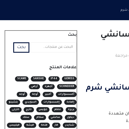
 شرم
 سانشي
بحث
بحث
مراجعة
علامات المنتج
SCAME
SANSHE
IP44
GEWISS
سانشي شرم
SCHNEIDER
أجهزة
أرضي
أكسسوارات
أمبير
أوجة
أوجه
إضاءة
إكسسوارات
السويدي
بتشينو
بريزة
تحكم
جويس
خارج
خارجى
ن متعددة
ديكور
سانشي
سكام
سلك
ة
شنايدر
فاز
فتحة
فيشة
فيليبس