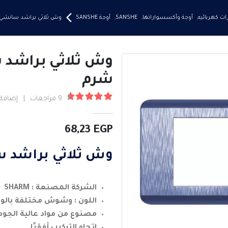
ت كهربائيه
,
أوجة وأكسسواراتها
,
SANSHE
,
أوجة SANSHE
وش ثلاثي براشد سانشي
وش ثلاثي براشد
شرم
9
مراجعات
|
إضافة 
4.78
من ٪1$s5٪2$s
68,23
EGP
وش ثلاثي براشد 
الشركة المصنعة : SHARM
اللون : وشوش مختلفة بالوا
مصنوع من مواد عالية الجود