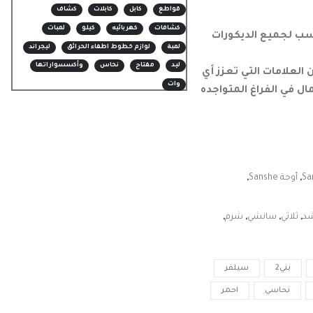
قواطع
كابل
كابلات
كشاف
كشافات
كهربائيه
كيلو
لمبات
سب لجميع الديكورات
لمبة
لوازم خطوط اطفاء الحرائق
ليجراند
ليد
مفتاح
نحاس
وأكسسواراتها
لعلامات التي تعزز أي
وات
ل في الفراغ المتواجده
Sa
,
أوجة Sanshe
,
شد
,
ثلاثي
,
سانشي
,
شرم
,
بني2
سيلفر
نحاسي
احمر