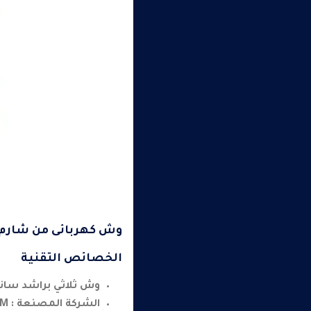
وش كهربائى من شارم –
الخصائص التقنية
وش ثلاثي براشد سا
الشركة المصنعة : SHARM