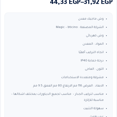
نطاق
44,33
EGP
–
31,92
EGP
السعر:
من
وش ماجيك معدن
الشركة المصنعة : Magic – bticino
خلال
وش كهربائى
المواد : المعدن
اتجاه التركيب أفقيًا
درجة حماية IP40
اللون : العاجى
مشرقة ومتعددة الاستخدامات
الابعاد : العرض 116 مم الارتفاع 80 مم العمق 9.5 مم
مناسب لتركيب الجدار – مناسب لجميع الديكورات بمختلف اشكالها –
مناسبة للاإنارة
سهولة التثبيت