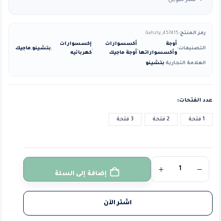
عمر طويل
رمز المنتج:
Gahzly_457415
أوجة
أكسسوارات
إكسسوارات
التصنيفات:
,
,
,
بتشينو
,
ماجيك
وأكسسواراتها
أوجة ماجيك
كهربائيه
العلامة التجارية:
بتشينو
عدد الفتحات
1 فتحة
2 فتحة
3 فتحة
إضافة إلى السلة
اشتر الآن