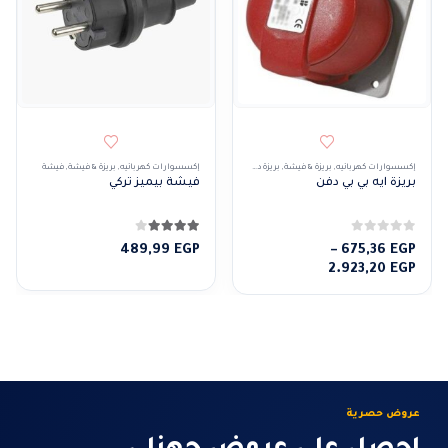
إكسسوارات كهربائيه
,
بريزة & فيشة
,
بريزة دفن
إكسسوارات كهربائيه
,
بريزة & فيشة
,
فيشة
بريزة ايه بي بي دفن
فيشة بيميز تركي
0
من 5
4.00
من 5
489,99
EGP
–
675,36
EGP
نطاق
2.923,20
EGP
السعر:
من
خلال
عروض حصرية