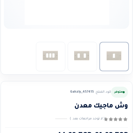
كود المنتج:
Gahzly_457415
متوفر
وش ماجيك معدن
( لا توجد مراجعات بعد. )
0
من ٪1$s5٪2$s