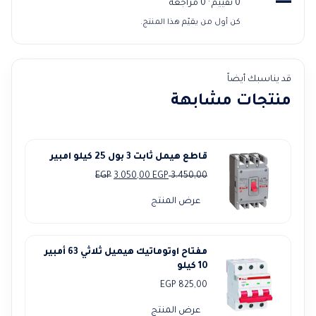
—
0 تقييم · 0 مراجعة
كن أول من يقيّم هذا المنتج.
قد يناسبك أيضاً
منتجات مشابهة
قاطع هيمل ثابت 3 بول 25 كيلو امبير
السعر
السعر
EGP
3.050,00
EGP
3.450,00
الأصلي
الحالي
عرض المنتج
هو:
هو:
3.050,00 EGP.
3.450,00 EGP.
مفتاح اوتوماتيك هيميل ثلاثي 63 أمبير
10 كيلو
EGP
825,00
عرض المنتج