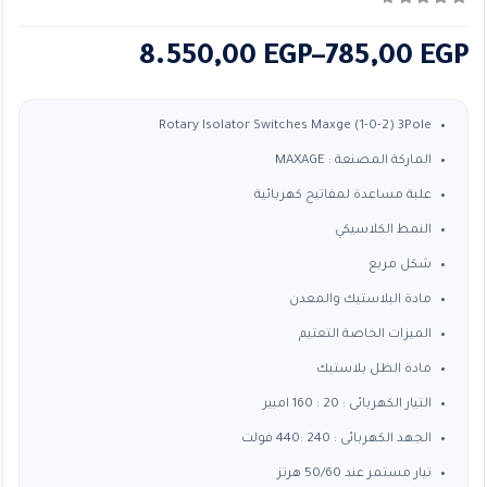
0
من ٪1$s5٪2$s
نطاق
8.550,00
EGP
–
785,00
EGP
السعر:
من
Rotary Isolator Switches Maxge (1-0-2) 3Pole
الماركة المصنعة : MAXAGE
خلال
علبة مساعدة لمفاتيح كهربائية
النمط الكلاسيكي
شكل مربع
مادة البلاستيك والمعدن
الميزات الخاصة التعتيم
مادة الظل بلاستيك
التيار الكهربائى : 20 : 160 امبير
الجهد الكهربائى : 240 :440 فولت
تيار مستمر عند 50/60 هرتز