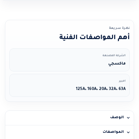
نظرة سريعة
أهم المواصفات الفنية
الشركة المصنعة
ماكسجي
امبير
125A، 160A، 20A، 32A، 63A
الوصف
المواصفات