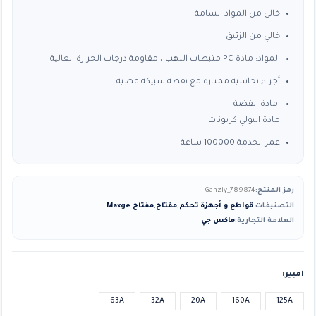
خالى من المواد السامة
خالي من الزئبق
المواد: مادة PC مثبطات اللهب ، مقاومة درجات الحرارة العالية
أجزاء نحاسية ممتازة مع نقطة سبيكة فضية.
مادة الفضة
مادة البولي كربونات
عمر الخدمة 100000 ساعة
رمز المنتج:
Gahzly_789874
التصنيفات:
قواطع و أجهزة تحكم
,
مفتاح
,
مفتاح Maxge
العلامة التجارية:
ماكس جي
امبير
63A
32A
20A
160A
125A