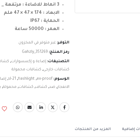
3 انماط للاضاءة : مرتفعة _ منخفضة _ اغلاق
الابعاد : 174 × 47 × 47 ملم
الحماية : IP67
العمر : 50000 ساعة
التوفر:
غير متوفر في المخزون
رمز المنتج:
Gahzly_351269
التصنيفات:
إضاءة و إكسسوارات
,
كشاف 
كشافات خارجى
,
كشافات محمولة
الوسوم:
ex-proof
,
flashlight
,
sl-21
,
إضا
الانفجار
,
ضد
,
كشاف
,
كشافات
,
محمولة
,
ي
ت إضافية
المزيد من المنتجات