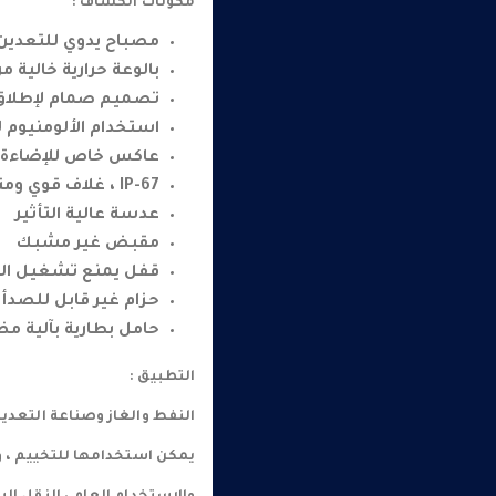
مكونات الكشاف :
مصباح يدوي للتعدين (معتمد م
بالوعة حرارية خالية م
تصميم صمام لإطلاق غ
استخدام الألومنيوم ل
عاكس خاص للإضاءة ب
IP-67 ، غلاف قوي ومتين
عدسة عالية التأثير
مقبض غير مشبك
قفل يمنع تشغيل الش
حزام غير قابل للصدأ
حامل بطارية بآلية م
التطبيق :
النفط والغاز وصناعة التعدين
يمكن استخدامها للتخييم ، وال