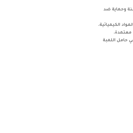
نة وحماية ضد
واد الكيميائية.
ي حامل اللمبة