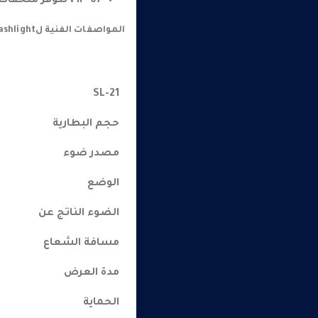
IP-67 ، تتوفر ملحقات مقاومة للحريق
المواصفات الفنية لSL-21 Ex-Proof Flashlight :
SL-21
حجم البطارية
مصدر ضوء
الوضع
الضوء الناتج عن
مسافة الشعاع
مدة العرض
الحماية