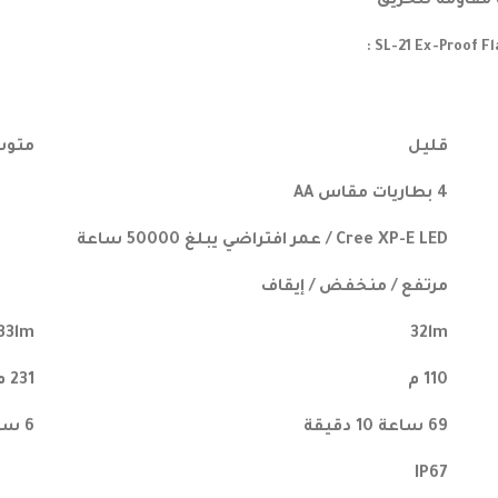
قليل
متو
4 بطاريات مقاس AA
Cree XP-E LED / عمر افتراضي يبلغ 50000 ساعة
مرتفع / منخفض / إيقاف
33lm
32lm
110 م
231 م
69 ساعة 10 دقيقة
6 ساعات
IP67