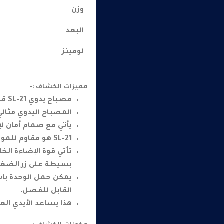
وزن
البعد
لومينز
مميزات الكشاف :-
مصباح يدوي SL-21 قوي وموثوق.
المصباح اليدوي مثالي
يأتي مع صمام أمان لإ
SL-21 هو مقاوم للمواد الكيميائية والتآكل.
بسيطة على زر الضغط
يمكن حمل الوحدة باس
القابل للفصل.
هذا يساعد الأيدي ا