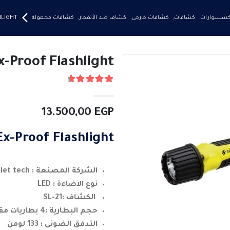
إكسسوارات
,
كشافات
,
كشافات خارجى
,
كشاف ضد الأنفجار
,
كشافات محمولة
HLIGHT
x-Proof Flashlight
4.75
من ٪1$s5٪2$s
13.500,00
EGP
Ex-Proof Flashlight
الشركة المصنعة : scarlet tech
نوع الاضاءة : LED
الكشاف :SL-21
حجم البطارية :4 بطاريات مقاس AA
التدفق الضوئى : 133 لومن