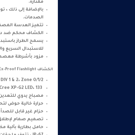
ممتازة.
بالإضافة إلى ذلك ، 
الصدمات.
تتميز العدسة المصنو
الكشاف محكم ضد دخول ال
يسمح الطراز باستبدا
للاستبدال السريع وال
مزود بأشرطة معصم
الكشاف SL-21 Ex-Proof Flashlight
1 DIV 1 & 2، Zone 0/1/2
Cree XP-G2 LED، 133 شمعة
مصباح يدوي للتعدين (معتمد 
حرارة خالية حوض لتحسي
حزام غير قابل للصد
تصميم صمام لإطلاق 
حامل بطارية بآلية م