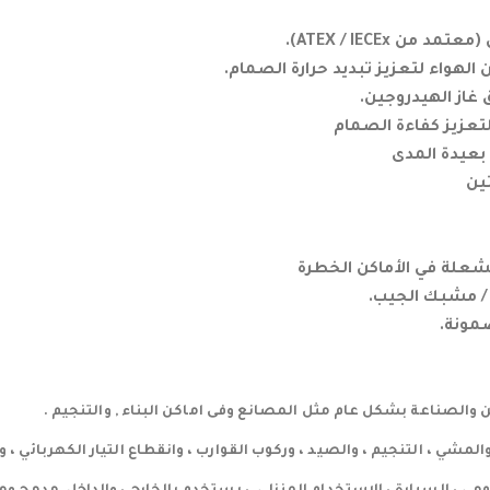
ن ATEX / IECEx).
ن الهواء لتعزيز تبديد حرارة الصمام.
از الهيدروجين.
تعزيز كفاءة الصمام
عيدة المدى
علة في الأماكن الخطرة
 / مشبك الجيب.
ضمونة.
 والصناعة بشكل عام مثل المصانع وفى اماكن البناء , والتنجيم .
مشي ، التنجيم ، والصيد ، وركوب القوارب ، وانقطاع التيار الكهربائي ، و