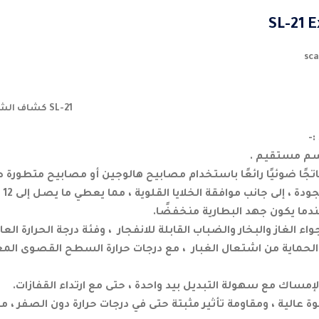
SL-21 E
SL-21 كشاف الشعلة القابل لإعادة الشحن
سم مستقيم .
تجًا ضوئيًا رائعًا باستخدام مصابيح هالوجين أو مصابيح متطورة ط
لى جانب موافقة الخلايا القلوية ، مما يعطي ما يصل إلى 12 ساعة من إخراج الضوء.
دما يكون جهد البطارية منخفضًا.
 الغاز والبخار والضباب القابلة للانفجار ، وفئة درجة الحرارة العال
إمساك مع سهولة التبديل بيد واحدة ، حتى مع ارتداء القفازات.
عالية ، ومقاومة تأثير مثبتة حتى في درجات حرارة دون الصفر ، م