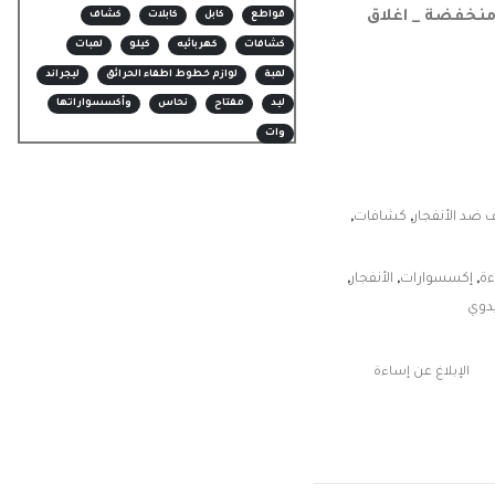
قواطع
كابل
كابلات
كشاف
كشافات
كهربائيه
كيلو
لمبات
لمبة
لوازم خطوط اطفاء الحرائق
ليجراند
ليد
مفتاح
نحاس
وأكسسواراتها
وات
ضد الأنفجار
,
كشافات
,
ءة
,
إكسسوارات
,
الأنفجار
,
دوي
الإبلاغ عن إساءة