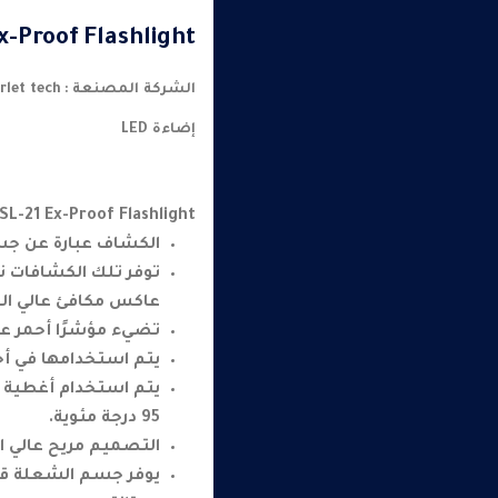
x-Proof Flashlight
الشركة المصنعة : scarlet tech
إضاءة LED
SL-21 Ex-Proof Flashlight :-
الكشاف عبارة عن ج
توفر تلك الكشافات نا
عاكس مكافئ عالي الجودة ، إ
تضيء مؤشرًا أحمر عن
يتم استخدامها في أجواء
95 درجة مئوية.
التصميم مريح عالي ال
يوفر جسم الشعلة قوة 