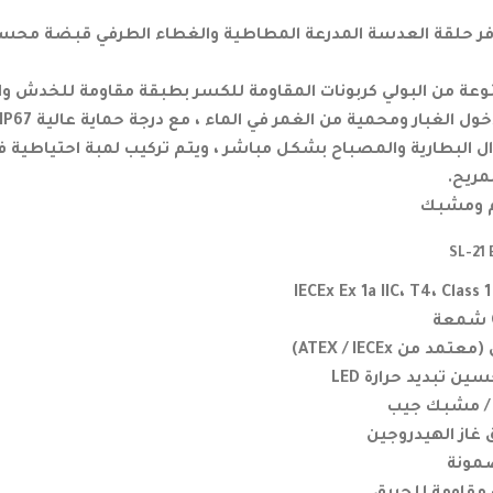
توفر حلقة العدسة المدرعة المطاطية والغطاء الطرفي قبضة محس
عة من البولي كربونات المقاومة للكسر بطبقة مقاومة للخدش والم
غبار ومحمية من الغمر في الماء ، مع درجة حماية عالية IP67 معتمدة.
ل البطارية والمصباح بشكل مباشر ، ويتم تركيب لمبة احتياطية ف
مريح.
 ومشبك
IECEx Ex 1a IIC، T4، Class 
من ATEX / IECEx)
ن تبديد حرارة LED
أ / مشبك جيب
غاز الهيدروجين
ضمونة