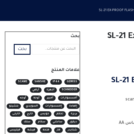
SL-21 EX-PROOF FLAS
SL-21 E
بحث
بحث
علامات المنتج
SL-21 
SCAME
SANSHE
IP44
GEWISS
SCHNEIDER
أجهزة
أرضي
أكسسوارات
أمبير
أوجة
أوجه
إضاءة
إكسسوارات
السويدي
بتشينو
بريزة
تحكم
جويس
خارج
خارجى
ديكور
سانشي
سكام
سلك
شنايدر
فاز
فتحة
فيشة
فيليبس