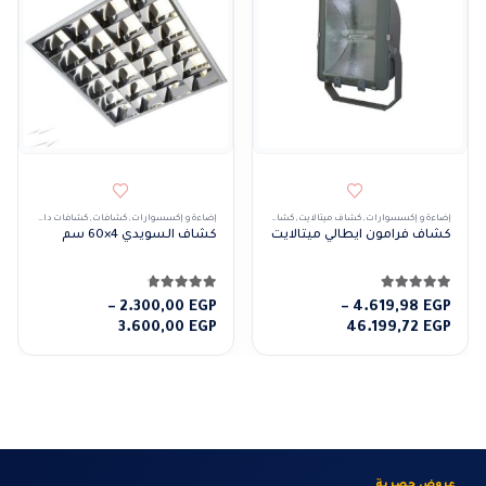
هناك العديد من الأشكال المختلفة لهذا المنتج. يمكن 
إضاءة و إكسسوارات
,
كشاف ميتالايت
,
كشافات
,
كشافات خارجى
إضاءة و إكسسوارات
,
كشافات
,
كشافات داخلى
كشاف فرامون ايطالي ميتالايت
كشاف السويدي 4×60 سم
5.00
من 5
4.71
من 5
–
2.300,00
EGP
–
4.619,98
EGP
نطاق
نطاق
3.600,00
EGP
46.199,72
EGP
السعر:
السعر:
من
من
خلال
خلال
عروض حصرية