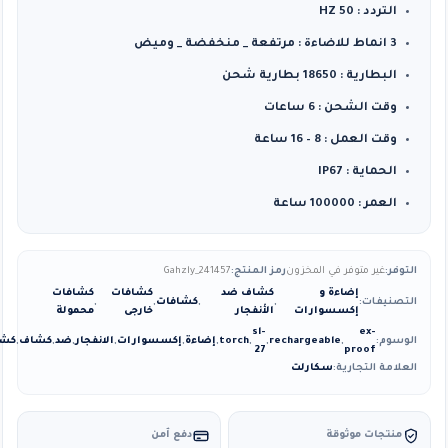
التردد : 50 HZ
3 انماط للاضاءة : مرتفعة _ منخفضة _ وميض
البطارية : 18650 بطارية شحن
وقت الشحن : 6 ساعات
وقت العمل : 8 – 16 ساعة
الحماية : IP67
العمر : 100000 ساعة
التوفر:
غير متوفر في المخزون
رمز المنتج:
Gahzly_241457
إضاءة و
كشاف ضد
كشافات
كشافات
التصنيفات:
,
,
كشافات
,
,
إكسسوارات
الأنفجار
خارجى
محمولة
sl-
ex-
الوسوم:
,
rechargeable
,
,
torch
,
إضاءة
,
إكسسوارات
,
الانفجار
,
ضد
,
كشاف
,
كشا
27
proof
العلامة التجارية:
سكارلت
منتجات موثوقة
دفع آمن