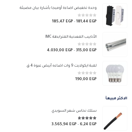
وحدة تخفيض اضاءة أوميجا بأشارة بيان مضيئة
0
من 5
185,47
EGP
181,44
EGP
نطاق
–
السعر:
من
الأنابيب المعدنية المترابطة IMC
خلال
0
من 5
4.030,00
EGP
315,00
EGP
نطاق
–
السعر:
من
لمبة ايكولايت 9 وات اضاءه أبيض عبوة 4 ق
خلال
0
من 5
190,00
EGP
الاكثر مبيعآ
سلك نحاس شعر السويدي
4.67
من 5
3.565,94
EGP
6,24
EGP
نطاق
–
السعر: