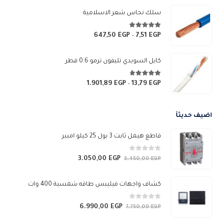
من
سلك نحاس شعر الاسلامية
خلال
4.83
من 5
647,50
EGP
7,51
EGP
نطاق
–
السعر:
من
كابل السويدي تليفون ترمو 0.6 قطر
خلال
4.67
من 5
1.901,89
EGP
13,79
EGP
نطاق
–
السعر:
من
اضيف حديثآ
خلال
قاطع هيمل ثابت 3 بول 25 كيلو امبير
0
من 5
3.050,00
EGP
السعر
السعر
3.450,00
EGP
الأصلي
الحالي
هو:
هو:
كشاف واجهات فيليبس طاقه شمسية 400 وات
3.050,00 EGP.
3.450,00 EGP.
0
من 5
6.990,00
EGP
السعر
السعر
7.750,00
EGP
الأصلي
الحالي