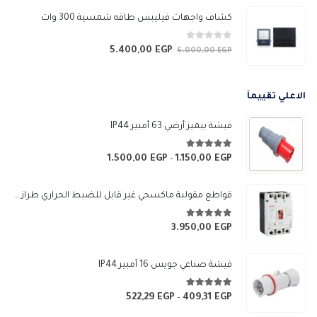
هو:
هو:
كشاف واجهات فيليبس طاقه شمسية 300 وات
6.990,00 EGP.
7.750,00 EGP.
0
من 5
5.400,00
EGP
السعر
السعر
6.000,00
EGP
الأصلي
الحالي
هو:
هو:
الاعلي تقييمآ
5.400,00 EGP.
6.000,00 EGP.
فيشة بيميز أرضي 63 أمبير IP44
5.00
من 5
1.500,00
EGP
1.150,00
EGP
نطاق
–
السعر:
من
قواطع مقولبة ماكسجي غير قابل للضبط الحراري طراز (SGM3-250L)
خلال
5.00
من 5
3.950,00
EGP
فيشة صناعي جويس 16 أمبير IP44
5.00
من 5
522,29
EGP
409,31
EGP
نطاق
–
السعر: