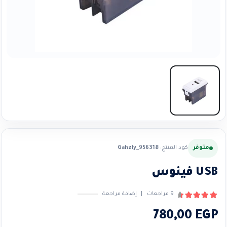
متوفر
كود المنتج:
Gahzly_956318
USB فينوس
9
مراجعات
|
إضافة مراجعة
4.67
من ٪1$s5٪2$s
780,00
EGP