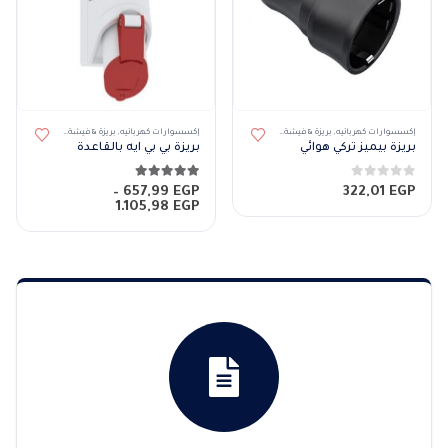
هناك العديد من الأشكال المختلفة لهذا المنتج. يمكن اختيار الخيارات على صفحة المنتج
إكسسوارات كهربائيه
,
بريزة & فيشة
,
بريزة هوائي
إكسسوارات كهربائيه
,
بريزة & فيشة
,
بريزة بقاعدة
بريزة بيميز تركي هوائي
بريزة بي بي ايه بالقاعدة
0
من 5
5.00
من 5
–
657,99
EGP
322,01
EGP
نطاق
1.105,98
EGP
السعر:
من
خلال