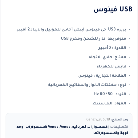
USB فينوس
بريزة USB جى فينوس أبيض أحادى للموبيل والايباد 2 أمبير
متوفر بها انذار للشحن ومخرج USB
القدرة : 2 أمبير
مفتاح أحادي الاتجاه
قابس للكهرباء
العلامة التجارية : فينوس
نوع : مخفتات الانوار والمفاتيح الكهربائية
التردد : 50 / 60 Hz
المواد: البلاستيك.
رمز المنتج:
Gahzly_956318
التصنيفات:
إكسسوارات كهربائيه
,
Venus
,
Venus أكسسوارات أوجه
,
أوجة وأكسسواراتها