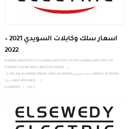
اسعار سلك وكابلات السويدي 2021 –
2022
ELSEWEDY CABLES PRICE LIST
,
ELSEWEDY CABLES PRICE LIST 2021
,
ELSEWEDY CABLES PRICE LIST
,
ELSEWEDY TELECOM CABLES
,
CABLES & ACCESSORIES.
,
TELEPHONE
,
SWEDISH
,
اسعار
,
السويدى
,
ACCESSORIES
,
CABLES
,
BRANDS.
,
ACCESSORIES
,
2022
,
2021
,
&
,
–
–
,
AND CABLES
,
CABLES
,
سلك
0 COMMENTS
LIKE:
0