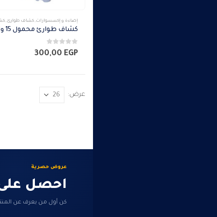
إضاءة و إكسسوارات
,
كشاف طوارئ
,
كشا
كشاف طوارئ محمول 15 وات
0
من 5
300,00
EGP
عرض:
عروض حصرية
احصل على
كن أول من يعرف عن المنت