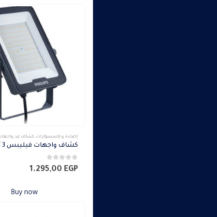
إضاءة و إكسسوارات
,
كشاف ليد واجها
0
من 5
1.295,00
EGP
Buy now