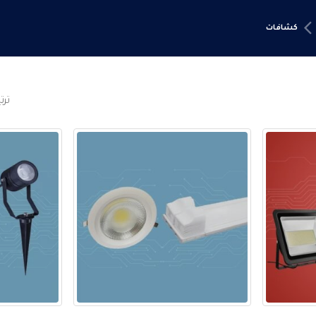
كشافات
تر