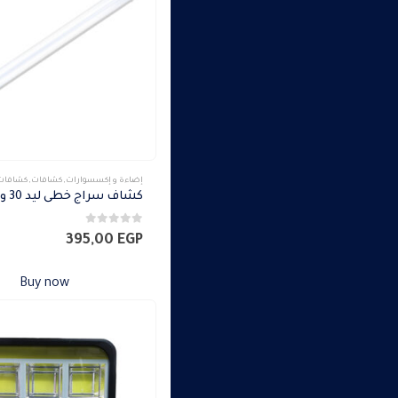
إضاءة و إكسسوارات
,
كشافات
,
كشافات د
0
من 5
395,00
EGP
Buy now