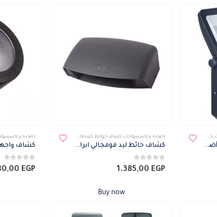
ت
,
كشافات
,
كشافات خارجى
إضاءة و إكسسوارات
,
كشاف حوائط
,
كشافات
,
كشافات خارجى
إضاءة و إكسسوار
كشاف واجهات فيليبس 3 أضاءة 30 وات
كشاف حائط ليد فومجالي ابرام 190
كشاف واجها
0
من 5
0
من 5
80,00
EGP
1.385,00
EGP
Buy now