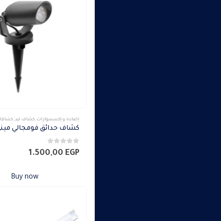
إضاءة و إكسسوارات
,
كشاف ليد
,
كشافا
0
من 5
1.500,00
EGP
Buy now