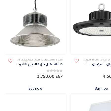
ات
,
كشاف مصانع
,
كشافات
,
كشافات خارجى
إضاءة و إكسسوارات
,
كشاف مصانع
,
كشافات
,
كشافات خارجى
كشاف هاي باي السويدي 100 وات
كشاف هاي باي مالديني 200 وات
0
من 5
3.750,00
EGP
4.5
Buy now
Buy now