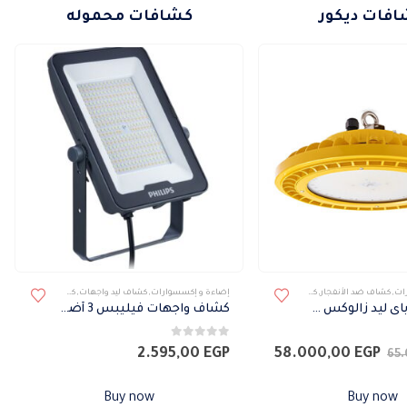
فات ديكور
كشافات محموله
ات
,
كشاف ضد الأنفجار
,
كشافات
,
كشافات خارجى
إضاءة و إكسسوارات
,
كشاف ليد واجهات
,
كشافات
,
كشافات خا
كشاف هاى باى ليد زالوكس ضد الانفجار
كشاف واجهات فيليبس 3 أضاءة 70 وات
0
من 5
السعر
السعر
2.595,00
EGP
58.000,00
EGP
65
الأصلي
الحالي
هو:
هو:
Buy now
Buy now
58.000,00 EGP.
65.000,00 EGP.