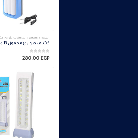
إضاءة و إكسسوارات
,
كشاف طوارئ
,
كشا
كشاف طوارئ محمول 13 وات
0
من 5
280,00
EGP