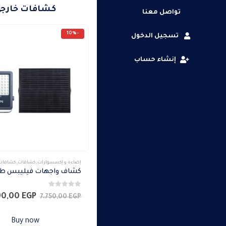
كشافات خارج
تواصل معنا
-10%
تسجيل الدخول
إنشاء حساب
إضاءة و إكسسوارات
,
كشافات
,
كشافات خ
0
من 5
السعر
90,00
EGP
7.750,00
EGP
الأصلي
هو:
Buy now
7.750,00 EGP.