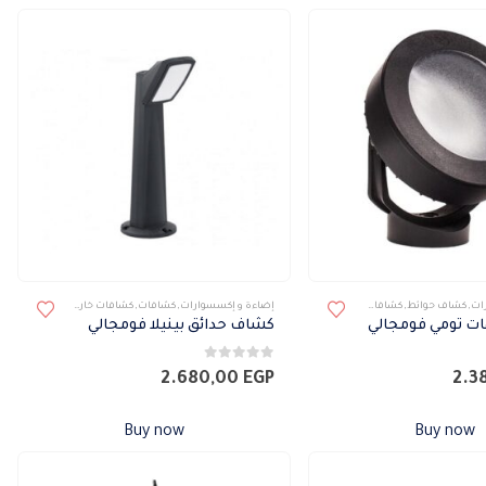
ات
,
كشاف حوائط
,
كشافات
,
كشافات خارجى
إضاءة و إكسسوارات
,
كشافات
,
كشافات خارجى
ت تومي فومجالي
كشاف حدائق بينيلا فومجالي
0
من 5
2.680,00
EGP
2.3
Buy now
Buy now