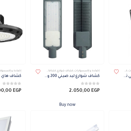
ت
,
كشافات خارجى
إضاءة و إكسسوارات
,
كشاف شوارع
,
كشافات
,
كشافات خارجى
إضاءة و إكسسوار
كشاف حدائق فومجالي ميني تومي
كشاف شوارع ليد صيني 200 وات
0
من 5
0
من 5
00,00
EGP
2.050,00
EGP
Buy now