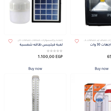
ات
,
كشاف ليد
,
كشافات
,
كشافات خارجى
إضاءة و إكسسوارات
,
كشافات
,
كشافات خارجى
,
كشافات طاقة
ت 30 وات
لمبة فيليبس طاقه شمسية
0
من 5
1.100,00
EGP
6
Buy now
Buy now