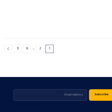
…
9
8
2
1