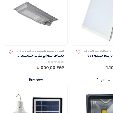
ات
,
كشافات
,
كشافات داخلى
إضاءة و إكسسوارات
,
كشافات
,
كشافات خارجى
,
كشافات طاقة
كشاف 60×60 سم بلانكو 72 وات
كشاف شوارع طاقه شمسيه فيليبس
0
من 5
4.000,00
EGP
1.1
Buy now
Buy now