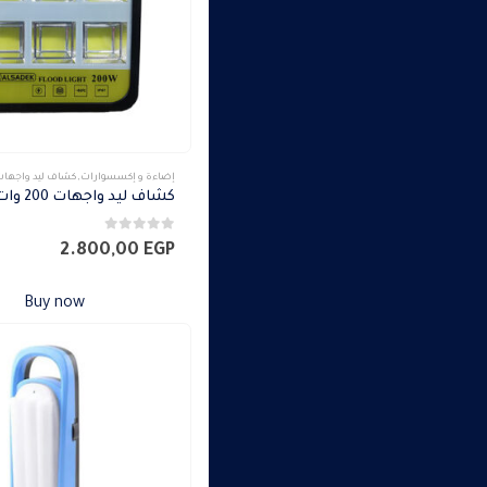
إضاءة و إكسسوارات
,
كشاف ليد واجها
كشاف ليد واجهات 200 وات
0
من 5
2.800,00
EGP
Buy now