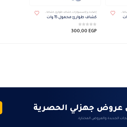
فات
,
كشافات محموله
إضاءة و إكسسوارات
,
كشاف طوارئ
,
كشافات
,
كشافات محموله
كشاف طوارئ محمول 15 وات
0
من 5
300,00
EGP
 عروض جهزلي الحصرية
جات الجديدة والعروض المختارة.