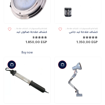
هناك
إضاءة و إكسسوارات
,
كشاف ملاحة
,
كشافات
,
كشافات خارجى
إضاءة و إكسسوارات
,
كشاف ملاحة
,
كشافات
,
كشافات 
العديد
كشاف ملاحة ليد جانبي
كشاف ملاحة صالون ليد
من
الأشكال
4.71
من 5
4.57
من 5
1.850,00
EGP
1.350,00
EGP
المختلفة
لهذا
Buy now
المنتج.
يمكن
اختيار
الخيارات
على
صفحة
المنتج