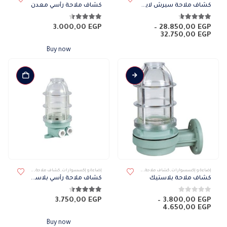
العديد
كشاف ملاحة سيرش لايت
كشاف ملاحة رأسي معدن
من
الأشكال
4.57
من 5
4.43
من 5
3.000,00
EGP
–
28.850,00
EGP
نطاق
32.750,00
EGP
المختلفة
السعر:
لهذا
من
Buy now
المنتج.
خلال
يمكن
اختيار
الخيارات
على
صفحة
المنتج
هناك
إضاءة و إكسسوارات
,
كشاف ملاحة
,
كشافات
,
كشافات خارجى
إضاءة و إكسسوارات
,
كشاف ملاحة
,
كشافات
,
كشافات 
العديد
كشاف ملاحة بلاستيك
كشاف ملاحة رأسي بلاستيك
من
الأشكال
0
من 5
4.43
من 5
3.750,00
EGP
–
3.800,00
EGP
نطاق
4.650,00
EGP
المختلفة
السعر:
لهذا
من
Buy now