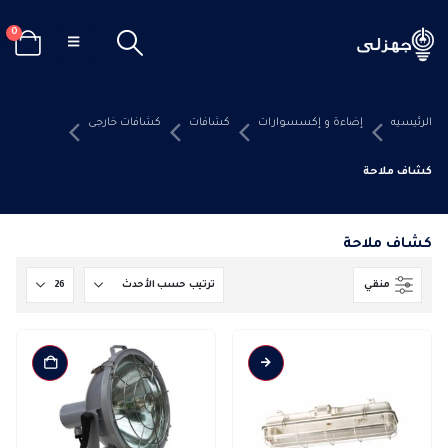
0
الرئيسيه
إضاءة و إكسسوارات
كشافات
كشافات خارجى
كشاف ملاحة
كشاف ملاحة
منقي