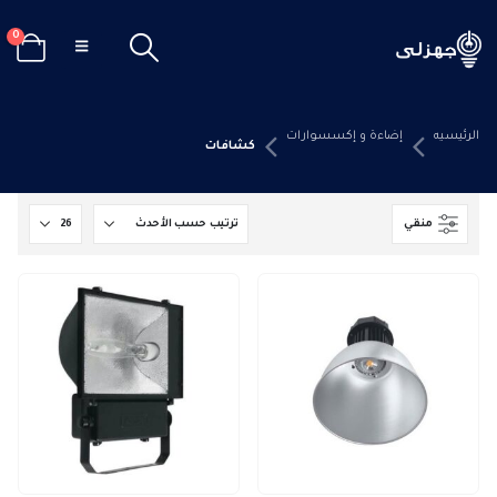
0
الرئيسيه
إضاءة و إكسسوارات
كشافات
منقي