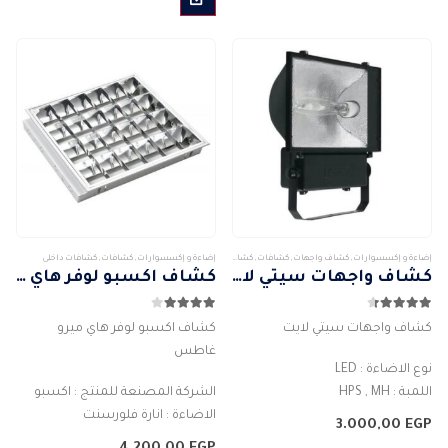
الأشكال
المختلفة
لهذا
المنتج.
يمكن
اختيار
الخيارات
على
صفحة
المنتج
إضاءة و إكسسوارات
,
كشاف واجهات
,
كشافات
,
كشافات خارجى
إضاءة و إكسسوارات
,
كشافات
,
كشافات داخلى
كشاف واجهات سيتي لايت
كشاف اكسبو لوفر هاي ميرو غاطس
4.29
من 5
4.00
من 5
كشاف واجهات سيتي لايت
كشاف اكسبو لوفر هاي ميرو
غاطس
نوع الاضاءة : LED
اللمبة : HPS , MH
الشركة المصنعة للمنتج : اكسبو
درجة حرارة اللون : أبيض دافئ (3000
الاضاءة : انارة فلورسنت
3.000,00
EGP
كلفن) – محايد (4000 كلفن) – أبيض
التوصيل : غاطس هاى ميرو