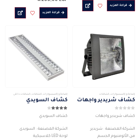
4.200,00
EGP
بارد (5700 كلفن)
القدرة الفعلية للمبة الواحدة : 18 واط
قراءة المزيد
…
الابعاد : (60* 60)مم
قراءة المزيد
…
إضاءة و إكسسوارات
,
كشافات
إضاءة و إكسسوارات
,
كشافات
,
كشافات داخلى
كشاف شريدير واجهات
كشاف السويدي
0
من 5
4.00
من 5
كشاف شريدير واجهات
كشاف السويدي
الشركة المصنعة : شريدير
الشركة المصنعة : السويدى
من الألومنيوم الجسم
لوحة LED كلاسيكية