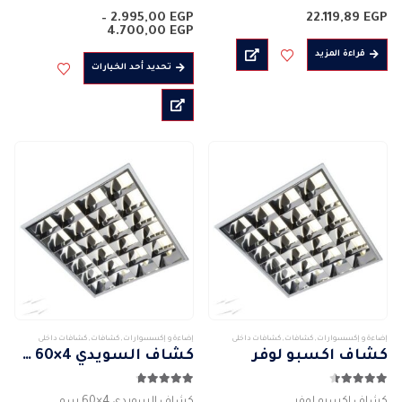
غطاء زجاجي مقسى
الابعاد : ( 60 * 2 ) – ( 60 * 4 ) – ( 120
–
2.995,00
EGP
22.119,89
EGP
جودة عالية عاكس الألومنيوم
* 2 ) – (…
نطاق
4.700,00
EGP
السعر:
المؤكسد
قراءة المزيد
من
هناك
تحديد أحد الخيارات
قوة: 1000 واط
العديد
خلال
جهد الإدخال ( V ( 110/240
من
جهد التشغيل: 110…
الأشكال
المختلفة
لهذا
المنتج.
يمكن
اختيار
الخيارات
على
صفحة
المنتج
إضاءة و إكسسوارات
,
كشافات
,
كشافات داخلى
إضاءة و إكسسوارات
,
كشافات
,
كشافات داخلى
كشاف اكسبو لوفر
كشاف السويدي 4×60 سم
4.43
من 5
4.71
من 5