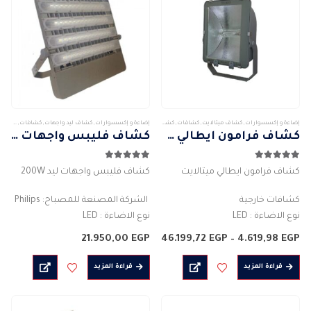
المنتج.
يمكن
اختيار
الخيارات
على
صفحة
المنتج
إضاءة و إكسسوارات
,
كشاف ميتالايت
,
كشافات
,
كشافات خارجى
إضاءة و إكسسوارات
,
كشاف ليد واجهات
,
كشافات
,
كشافات
كشاف فرامون ايطالي ميتالايت
كشاف فليبس واجهات ليد 200W
5.00
من 5
4.86
من 5
كشاف فرامون ايطالي ميتالايت
كشاف فليبس واجهات ليد 200W
كشافات خارجية
الشركة المصنعة للمصباح: Philips
نوع الاضاءة : LED
نوع الاضاءة : LED
اللمبة : HPS , MH
القوة الفعلية للكشاف : 200 واط
نطاق
21.950,00
EGP
46.199,72
EGP
–
4.619,98
EGP
القوة فعلية : 400 – 1000 – 2000
السعر:
خرج لومن النظام :20000 لومن
من
واط
الفعالية 100 لومن / ث
قراءة المزيد
قراءة المزيد
خلال
التدفق الضوئى :40000 :200000
جهد…
لومن