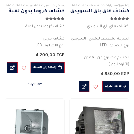
إضاءة و إكسسوارات
,
كشاف مصانع
,
كشافات
,
كشافات خارجى
إضاءة و إكسسوارات
,
كشاف واجهات
,
كشافات
,
كشافات خارجى
كشاف هاي باي السويدي
كشاف كروما بدون لمبة
4.57
من 5
4.71
من 5
كشاف هاي باي السويدي
كشاف كروما بدون لمبة
الشركة المصنعة للمنتج : السويدى
كشاف خارجي
نوع الاضاءة : LED
نوع الاضاءة : LED
القوة فعلية 400 واط
4.200,00
EGP
الجسم مصنوع من المعدن
خرج لومن النظام :40000 لومن
(الألومنيوم )
الجهد الكهربائى: 220-240 فولت
إضافة إلى السلة
لون الكشاف: فضي
50/60 هرتز
4.950,00
EGP
القدرة الفعلية : 100 واط
تصنيف IP65
Buy now
التدفق الضوئى :…
قراءة المزيد
العمر : 50،000…