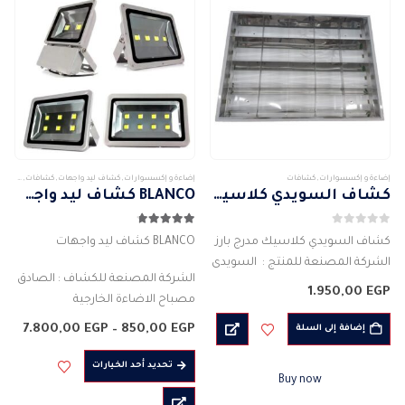
جهد…
إضاءة و إكسسوارات
,
كشافات
إضاءة و إكسسوارات
,
كشاف ليد واجهات
,
كشافات
,
كشافات
كشاف السويدي كلاسيك مدرج بارز
BLANCO كشاف ليد واجهات
0
من 5
4.67
من 5
كشاف السويدي كلاسيك مدرج بارز
BLANCO كشاف ليد واجهات
الشركة المصنعة للمنتج : السويدى
الشركة المصنعة للكشاف : الصادق
الاضاءة : انارة فلورسنت
1.950,00
EGP
مصباح الاضاءة الخارجية
التوصيل : بارز علي الترانس, بارز علي
القوة الفعلية للكشاف : 50 واط –
التيار, غاطس علي التيار
نطا
7.800,00
EGP
–
850,00
EGP
إضافة إلى السلة
100 واط – 200 واط – 300 واط
السع
الاضاءة : انارة فلورسنت
من
هناك
المواد: الألومنيوم +…
تحديد أحد الخيارات
القدرة الفعلية…
Buy now
العديد
خلال
من