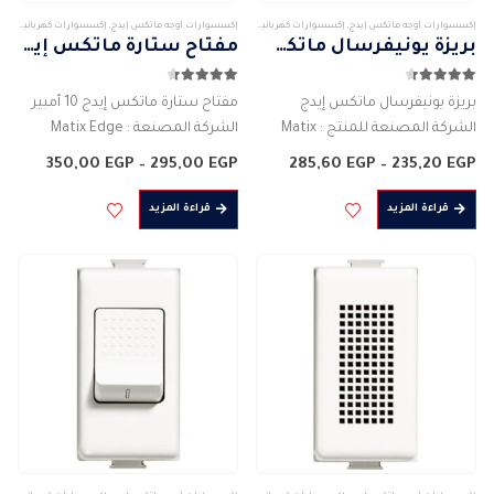
صفحة
صفحة
إكسسوارات أوجه ماتكس إيدج
,
إكسسوارات كهربائيه
,
بتشينو
إكسسوارات أوجه ماتكس إيدج
,
إكسسوارات كهربائيه
,
بتش
المنتج
المنتج
بريزة يونيفرسال ماتكس إيدج
مفتاح ستارة ماتكس إيدج 10 أمبير
4.33
من 5
4.33
من 5
بريزة يونيفرسال ماتكس إيدج
مفتاح ستارة ماتكس إيدج 10 أمبير
الشركة المصنعة للمنتج : Matix
الشركة المصنعة : Matix Edge
Edge
اللون : العاجى
نطاق
نطاق
350,00
EGP
–
295,00
EGP
285,60
EGP
–
235,20
EGP
الوصف التركيبي: مقبس للكهرباء
السعر:
بريزة للكهرباء
السعر:
من
من
2P+E – 16A
التيار الكهربى : 16 امبير
قراءة المزيد
قراءة المزيد
خلال
خلال
عدد الأعمدة : 2P + E
الجهد الكهربائى : 250 فولت
اللون : الابيض ( ابيض لامع…
التردد : 50…