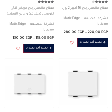
4.00
من 5
5.00
من 5
مفتاح ماتكس إيدج 16 أمبير 2 بول
مفتاح ماتكس إيدج عريض ثنائي
التوصيل (ديفياتير) وأحادي القطبية
الشركة المصنعة : Matix Edge –
bticino
الشركة المصنعة : Matix Edge –
اللون : الابيض – الرمادى – العاجى
bticino
نطاق
280,00
EGP
–
220,00
EGP
جرس كهربائى
السعر:
مفتاح تحويل كهربائى
نطاق
130,00
EGP
–
115,00
EGP
من
هناك
2PIN
ثنائى التوصيل IP
السعر:
تحديد أحد الخيارات
من
العديد
هناك
خلال
التيار الكهربى : 16 امبير
اللون : الابيض – الرمادى – العاجى
تحديد أحد الخيارات
من
العديد
خلال
الجهد…
التيار…
الأشكال
من
المختلفة
الأشكال
لهذا
المختلفة
المنتج.
لهذا
يمكن
المنتج.
اختيار
يمكن
الخيارات
اختيار
على
الخيارات
صفحة
على
المنتج
صفحة