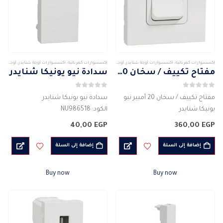
إكسسوارات كهربائيه
,
أكسسوارات أوجة شنايدر
,
أوجة وأكسسواراتها
,
شنايدر
إكسسوارات كهربائيه
,
أكسسوارات أوجة شنايدر
,
أوجة وأكسسواراتها
مفتاح تكييف / سخان 20 أمبير نيو يونيكا شنايدر
سدادة نيو يونيكا شنايدر
0
من 5
0
من 5
مفتاح تكييف / سخان 20 أمبير نيو
سدادة نيو يونيكا شنايدر
يونيكا شنايدر
الكود: NU986518
الشركة المصنعة : شنايدر
اللون : أبيض
40,00
EGP
360,00
EGP
الكود: NU322518
العرض 116 مم الارتفاع 80 مم العمق
اللون : الابيض
9.5 مم
إضافة إلى السلة
إضافة إلى السلة
مفتاح التحكم التكييف – السخان
مناسب لتركيب الجدار – مناسب
التيار الكهربى : 20 امبير
لجميع الديكورات بمختلف اشكالها –
Buy now
Buy now
الجهد…
مناسبة…