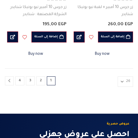
0
من 5
0
من 5
زر جرس 10 أمبير + لمبة نيو يونيكا
زر جرس 10 أمبير نيو يونيكا شنايدر
شنايدر
الشركة المصنعة : شنايدر
الشركة المصنعة : شنايدر
اللون : الابيض
195,00
EGP
260,00
EGP
الكود: NU310618NSC
جرس كهربائى بلمبة
اللون : الابيض
الجهد الكهربائى : 230 فولت
إضافة إلى السلة
إضافة إلى السلة
جرس كهربائى بلمبة
التردد : 50 / 60 Hz
الجهد الكهربائى : 230 فولت
المواد:…
Buy now
Buy now
التردد : 50…
4
3
2
1
عروض حصرية
احصل على عروض جهزلي