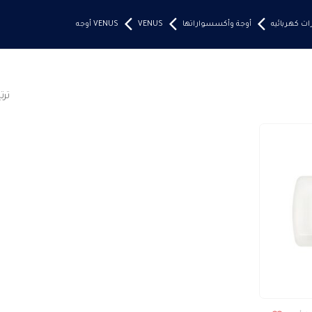
ت كهربائيه
أوجة وأكسسواراتها
VENUS
VENUS أوجه
تر