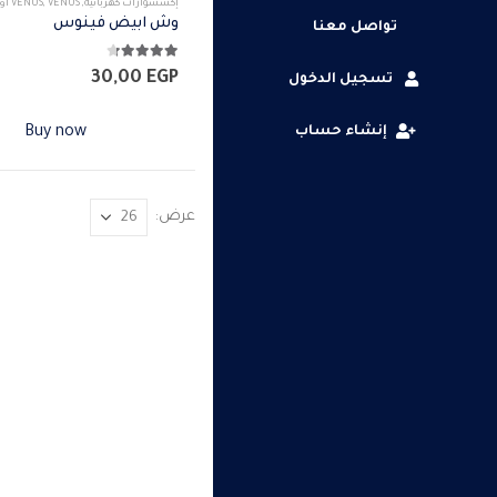
إكسسوارات كهربائيه
,
VENUS أوجه
,
VENUS
وش ابيض فينوس
تواصل معنا
4.25
من 5
30,00
EGP
تسجيل الدخول
إنشاء حساب
Buy now
عرض: